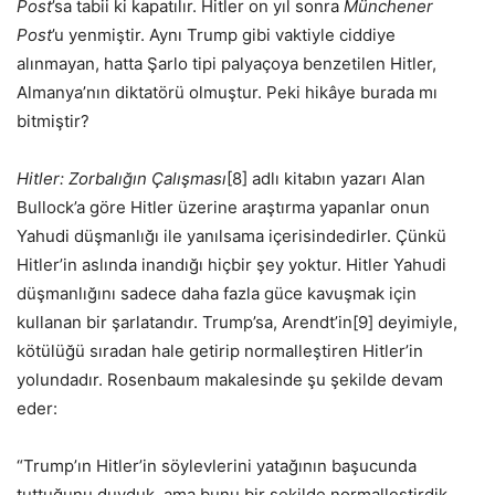
Post
’sa tabii ki kapatılır. Hitler on yıl sonra
Münchener
Post
’u yenmiştir. Aynı Trump gibi vaktiyle ciddiye
alınmayan, hatta Şarlo tipi palyaçoya benzetilen Hitler,
Almanya’nın diktatörü olmuştur. Peki hikâye burada mı
bitmiştir?
Hitler: Zorbalığın Çalışması
[8] adlı kitabın yazarı Alan
Bullock’a göre Hitler üzerine araştırma yapanlar onun
Yahudi düşmanlığı ile yanılsama içerisindedirler. Çünkü
Hitler’in aslında inandığı hiçbir şey yoktur. Hitler Yahudi
düşmanlığını sadece daha fazla güce kavuşmak için
kullanan bir şarlatandır. Trump’sa, Arendt’in[9] deyimiyle,
kötülüğü sıradan hale getirip normalleştiren Hitler’in
yolundadır. Rosenbaum makalesinde şu şekilde devam
eder:
“Trump’ın Hitler’in söylevlerini yatağının başucunda
tuttuğunu duyduk, ama bunu bir şekilde normalleştirdik.