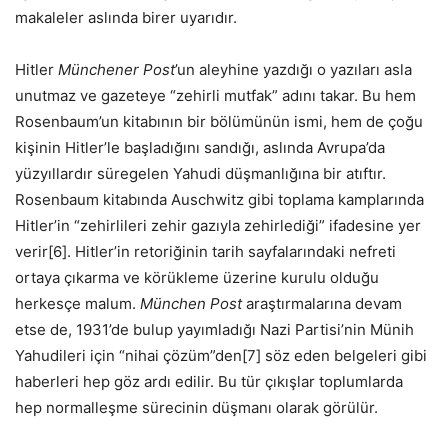
makaleler aslında birer uyarıdır.
Hitler
Münchener Post
’un aleyhine yazdığı o yazıları asla
unutmaz ve gazeteye “zehirli mutfak” adını takar. Bu hem
Rosenbaum’un kitabının bir bölümünün ismi, hem de çoğu
kişinin Hitler’le başladığını sandığı, aslında Avrupa’da
yüzyıllardır süregelen Yahudi düşmanlığına bir atıftır.
Rosenbaum kitabında Auschwitz gibi toplama kamplarında
Hitler’in “zehirlileri zehir gazıyla zehirlediği” ifadesine yer
verir[6]. Hitler’in retoriğinin tarih sayfalarındaki nefreti
ortaya çıkarma ve körükleme üzerine kurulu olduğu
herkesçe malum.
München Post
araştırmalarına devam
etse de, 1931’de bulup yayımladığı Nazi Partisi’nin Münih
Yahudileri için “nihai çözüm”den[7] söz eden belgeleri gibi
haberleri hep göz ardı edilir. Bu tür çıkışlar toplumlarda
hep normalleşme sürecinin düşmanı olarak görülür.