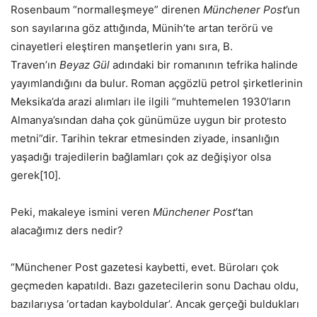
Rosenbaum “normalleşmeye” direnen
Münchener Post
’un
son sayılarına göz attığında, Münih’te artan terörü ve
cinayetleri eleştiren manşetlerin yanı sıra, B.
Traven’ın
Beyaz Gül
adındaki bir romanının tefrika halinde
yayımlandığını da bulur. Roman açgözlü petrol şirketlerinin
Meksika’da arazi alımları ile ilgili “muhtemelen 1930’ların
Almanya’sından daha çok günümüze uygun bir protesto
metni”dir. Tarihin tekrar etmesinden ziyade, insanlığın
yaşadığı trajedilerin bağlamları çok az değişiyor olsa
gerek[10].
Peki, makaleye ismini veren
Münchener Post
’tan
alacağımız ders nedir?
“Münchener Post gazetesi kaybetti, evet. Büroları çok
geçmeden kapatıldı. Bazı gazetecilerin sonu Dachau oldu,
bazılarıysa ‘ortadan kayboldular’. Ancak gerçeği buldukları