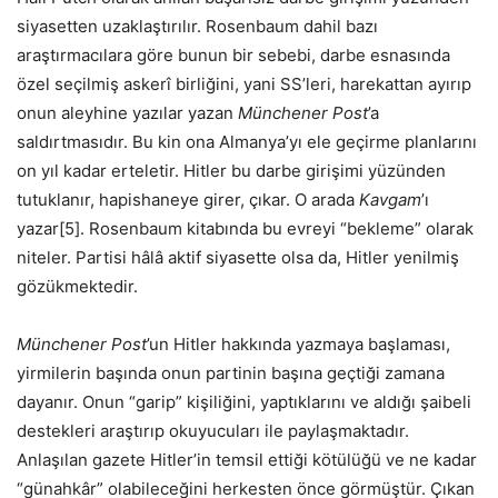
siyasetten uzaklaştırılır. Rosenbaum dahil bazı
araştırmacılara göre bunun bir sebebi, darbe esnasında
özel seçilmiş askerî birliğini, yani SS’leri, harekattan ayırıp
onun aleyhine yazılar yazan
Münchener Post
’a
saldırtmasıdır. Bu kin ona Almanya’yı ele geçirme planlarını
on yıl kadar erteletir. Hitler bu darbe girişimi yüzünden
tutuklanır, hapishaneye girer, çıkar. O arada
Kavgam
’ı
yazar[5]. Rosenbaum kitabında bu evreyi “bekleme” olarak
niteler. Partisi hâlâ aktif siyasette olsa da, Hitler yenilmiş
gözükmektedir.
Münchener Post
’un Hitler hakkında yazmaya başlaması,
yirmilerin başında onun partinin başına geçtiği zamana
dayanır. Onun “garip” kişiliğini, yaptıklarını ve aldığı şaibeli
destekleri araştırıp okuyucuları ile paylaşmaktadır.
Anlaşılan gazete Hitler’in temsil ettiği kötülüğü ve ne kadar
“günahkâr” olabileceğini herkesten önce görmüştür. Çıkan