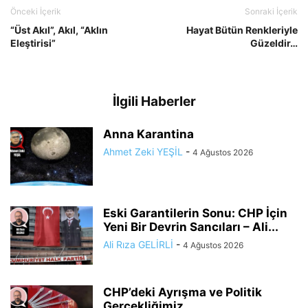
Önceki İçerik
Sonraki İçerik
“Üst Akıl”, Akıl, “Aklın
Hayat Bütün Renkleriyle
Eleştirisi”
Güzeldir…
İlgili Haberler
Anna Karantina
Ahmet Zeki YEŞİL
-
4 Ağustos 2026
Eski Garantilerin Sonu: CHP İçin
Yeni Bir Devrin Sancıları – Ali...
Ali Rıza GELİRLİ
-
4 Ağustos 2026
CHP’deki Ayrışma ve Politik
Gerçekliğimiz