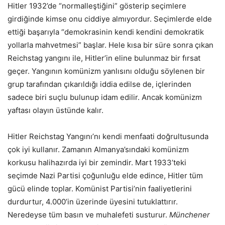
Hitler 1932’de “normalleştiğini” gösterip seçimlere
girdiğinde kimse onu ciddiye almıyordur. Seçimlerde elde
ettiği başarıyla “demokrasinin kendi kendini demokratik
yollarla mahvetmesi” başlar. Hele kısa bir süre sonra çıkan
Reichstag yangını ile, Hitler’in eline bulunmaz bir fırsat
geçer. Yangının komünizm yanlısını olduğu söylenen bir
grup tarafından çıkarıldığı iddia edilse de, içlerinden
sadece biri suçlu bulunup idam edilir. Ancak komünizm
yaftası olayın üstünde kalır.
Hitler Reichstag Yangını’nı kendi menfaati doğrultusunda
çok iyi kullanır. Zamanın Almanya’sındaki komünizm
korkusu halihazırda iyi bir zemindir. Mart 1933’teki
seçimde Nazi Partisi çoğunluğu elde edince, Hitler tüm
gücü elinde toplar. Komünist Partisi’nin faaliyetlerini
durdurtur, 4.000’in üzerinde üyesini tutuklattırır.
Neredeyse tüm basın ve muhalefeti susturur.
Münchener