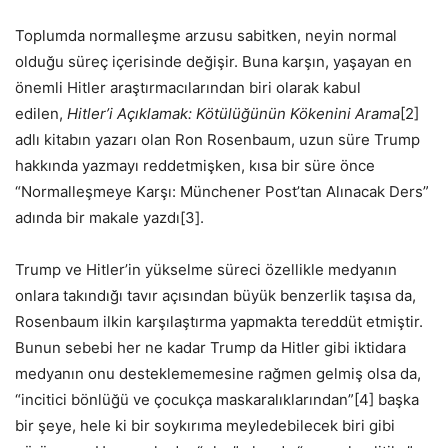
Toplumda normalleşme arzusu sabitken, neyin normal
olduğu süreç içerisinde değişir. Buna karşın, yaşayan en
önemli Hitler araştırmacılarından biri olarak kabul
edilen,
Hitler’i Açıklamak:
Kötülüğünün Kökenini Arama
[2]
adlı kitabın yazarı olan Ron Rosenbaum, uzun süre Trump
hakkında yazmayı reddetmişken, kısa bir süre önce
“Normalleşmeye Karşı: Münchener Post’tan Alınacak Ders”
adında bir makale yazdı[3].
Trump ve Hitler’in yükselme süreci özellikle medyanın
onlara takındığı tavır açısından büyük benzerlik taşısa da,
Rosenbaum ilkin karşılaştırma yapmakta tereddüt etmiştir.
Bunun sebebi her ne kadar Trump da Hitler gibi iktidara
medyanın onu desteklememesine rağmen gelmiş olsa da,
“incitici bönlüğü ve çocukça maskaralıklarından”[4] başka
bir şeye, hele ki bir soykırıma meyledebilecek biri gibi