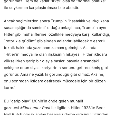
görünmez. Hem ne kadar “ırkçı” olsa da “normal politika”
ile soykırımın karşılaştırılması bile abestir.
Ancak seçimlerden sonra Trump’ın “hastalıklı ve ırkçı kana
susamışlığında samimi” olduğu anlaşılınca, Trump’ın aynı
Hitler gibi muhaliflerine, özellikle medyaya karşı kullandığı,
“retorikle güdüm” gibisinden adlandırılabilecek o esrarlı
teknik hakkında yazmanın zamanı gelmiştir. Aslında
“Hitler’in medya ile olan ilişkisinin hikâyesi, Hitler iktidara
yükselirken garip bir olayla başlar, basınla arasındaki
çekişme onun siyasi kariyerinin sonunu getirecekmiş gibi
görünür. Ama ne yazık ki göründüğü gibi olmaz. Aksine,
onu sonradan iktidara getirecek mücadele için bir düzen
kurar.”
Bu “garip olay” Münih’in önde gelen muhalif
gazetesi
Münchener Post
ile ilgilidir. Hitler 1923’te Beer
Hall Putch olarak anılan başarısız darbe girişimi yüzünden