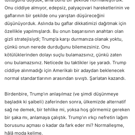
Onu ciddiye almıyor, edepsiz, palyaçovari hareketlerinin ve
gaflarının bir şekilde onu yarıştan düşüreceğini
düşünüyorduk. Aslında bu gaflar dikkatimizi dağıtmak için
özellikle yapılmışlardı. Bu onun başarısının anahtarı olan
gizli stratejisiydi; Trump’a karşı durmanıza olanak yoktu,
çünkü onun nerede durduğunu bilemezsiniz. Onu
kötülüklerinden dolayı suçlu bulamazsınız, çünkü zaten
onu bulamazsınız. Neticede bu taktikler işe yaradı. Trump
ciddiye alınmadığı için Amerikalı bir adaydan beklenecek
normal standartlarının arasından sıvıştı. Şarlatan kazandı.
Birdenbire, Trump’ın anlaşılmaz (ve şimdi düşünmeye
başladık ki şaibeli) zaferinden sonra, ülkemizde alternatif
sağ ne demek, bir tehlike mi, yoksa hoş görmemiz gereken
bir şaka mı, anlamaya çalıştık. Trump’ın ırkçı nefretin lağım
borusunu açması o kadar da fark eder mi? Normalleşme,
hâlâ moda kelime.