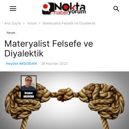
Ana Sayfa
Yorum
Materyalist Felsefe ve Diyalektik
Yorum
Materyalist Felsefe ve
Diyalektik
Heybet AKDOĞAN
-
28 Haziran 2022