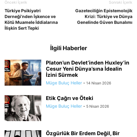
Önceki İçerik
Sonraki İçerik
Türkiye Psikiyatri
Gazeteciliğin Epistemolojik
Derneği’nden İşkence ve
Krizi: Türkiye ve Dünya
Kötü Muamele İddialarına
Genelinde Güven Bunalımı
İlişkin Sert Tepki
İlgili Haberler
Platon’un Devlet’inden Huxley’in
Cesur Yeni Dünya’sına İdealin
İzini Sürmek
Müge Buluç Heller
-
14 Nisan 2026
Etik Çağrı ve Öteki
Müge Buluç Heller
-
5 Nisan 2026
Özgürlük Bir Erdem Değil, Bir