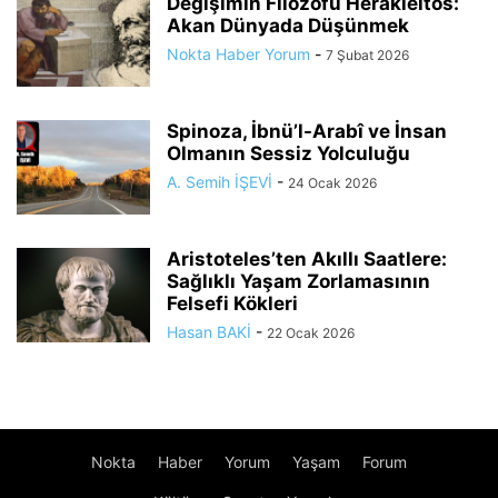
Değişimin Filozofu Herakleitos:
Akan Dünyada Düşünmek
Nokta Haber Yorum
-
7 Şubat 2026
Spinoza, İbnü’l-Arabî ve İnsan
Olmanın Sessiz Yolculuğu
A. Semih İŞEVİ
-
24 Ocak 2026
Aristoteles’ten Akıllı Saatlere:
Sağlıklı Yaşam Zorlamasının
Felsefi Kökleri
Hasan BAKİ
-
22 Ocak 2026
Nokta
Haber
Yorum
Yaşam
Forum