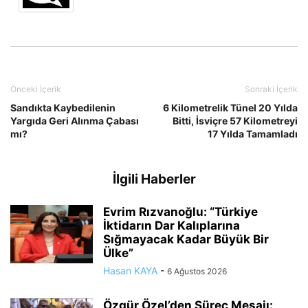
Önceki İçerik
Sonraki İçerik
Sandıkta Kaybedilenin
6 Kilometrelik Tünel 20 Yılda
Yargıda Geri Alınma Çabası
Bitti, İsviçre 57 Kilometreyi
mı?
17 Yılda Tamamladı
İlgili Haberler
Evrim Rızvanoğlu: “Türkiye
İktidarın Dar Kalıplarına
Sığmayacak Kadar Büyük Bir
Ülke”
Hasan KAYA
-
6 Ağustos 2026
Özgür Özel’den Süreç Mesajı: