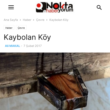
Ana Sayfa
Haber
Çevre
Kaybolan Köy
Haber
Çevre
Kaybolan Köy
Ali MAKAL
-
7 Şubat 2017