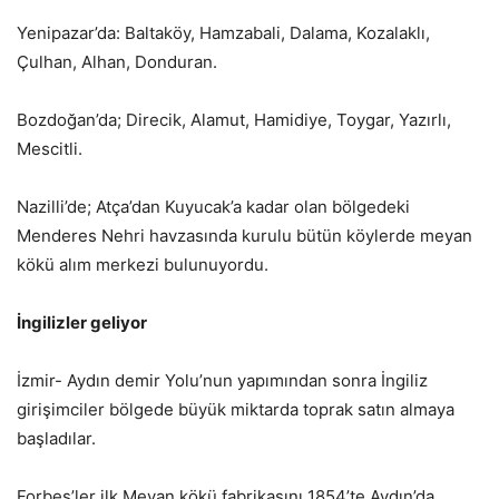
Yenipazar’da: Baltaköy, Hamzabali, Dalama, Kozalaklı,
Çulhan, Alhan, Donduran.
Bozdoğan’da; Direcik, Alamut, Hamidiye, Toygar, Yazırlı,
Mescitli.
Nazilli’de; Atça’dan Kuyucak’a kadar olan bölgedeki
Menderes Nehri havzasında kurulu bütün köylerde meyan
kökü alım merkezi bulunuyordu.
İngilizler geliyor
İzmir- Aydın demir Yolu’nun yapımından sonra İngiliz
girişimciler bölgede büyük miktarda toprak satın almaya
başladılar.
Forbes’ler ilk Meyan kökü fabrikasını 1854’te Aydın’da