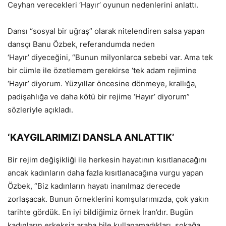
Ceyhan verecekleri ‘Hayır’ oyunun nedenlerini anlattı.
Dansı “sosyal bir uğraş” olarak nitelendiren salsa yapan
dansçı Banu Özbek, referandumda neden
‘Hayır’ diyeceğini, “Bunun milyonlarca sebebi var. Ama tek
bir cümle ile özetlemem gerekirse ‘tek adam rejimine
‘Hayır’ diyorum. Yüzyıllar öncesine dönmeye, krallığa,
padişahlığa ve daha kötü bir rejime ‘Hayır’ diyorum”
sözleriyle açıkladı.
‘KAYGILARIMIZI DANSLA ANLATTIK’
Bir rejim değişikliği ile herkesin hayatının kısıtlanacağını
ancak kadınların daha fazla kısıtlanacağına vurgu yapan
Özbek, “Biz kadınların hayatı inanılmaz derecede
zorlaşacak. Bunun örneklerini komşularımızda, çok yakın
tarihte gördük. En iyi bildiğimiz örnek İran’dır. Bugün
kadınların erkeksiz araba bile kullanamadıkları, sokağa