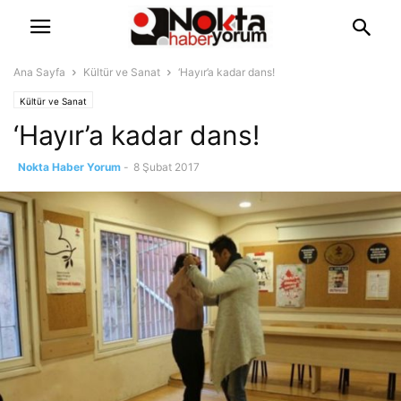
Ana Sayfa
Kültür ve Sanat
‘Hayır’a kadar dans!
Kültür ve Sanat
‘Hayır’a kadar dans!
Nokta Haber Yorum
-
8 Şubat 2017