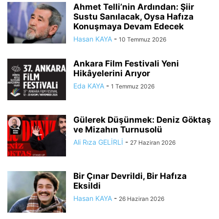
Ahmet Telli’nin Ardından: Şiir
Sustu Sanılacak, Oysa Hafıza
Konuşmaya Devam Edecek
Hasan KAYA
-
10 Temmuz 2026
Ankara Film Festivali Yeni
Hikâyelerini Arıyor
Eda KAYA
-
1 Temmuz 2026
Gülerek Düşünmek: Deniz Göktaş
ve Mizahın Turnusolü
Ali Rıza GELİRLİ
-
27 Haziran 2026
Bir Çınar Devrildi, Bir Hafıza
Eksildi
Hasan KAYA
-
26 Haziran 2026