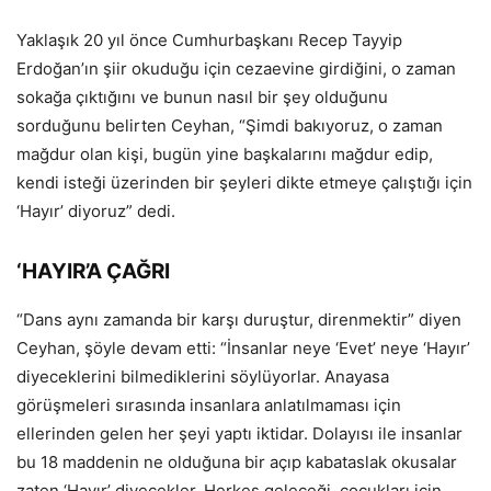
Yaklaşık 20 yıl önce Cumhurbaşkanı Recep Tayyip
Erdoğan’ın şiir okuduğu için cezaevine girdiğini, o zaman
sokağa çıktığını ve bunun nasıl bir şey olduğunu
sorduğunu belirten Ceyhan, “Şimdi bakıyoruz, o zaman
mağdur olan kişi, bugün yine başkalarını mağdur edip,
kendi isteği üzerinden bir şeyleri dikte etmeye çalıştığı için
‘Hayır’ diyoruz” dedi.
‘HAYIR’A ÇAĞRI
“Dans aynı zamanda bir karşı duruştur, direnmektir” diyen
Ceyhan, şöyle devam etti: “İnsanlar neye ‘Evet’ neye ‘Hayır’
diyeceklerini bilmediklerini söylüyorlar. Anayasa
görüşmeleri sırasında insanlara anlatılmaması için
ellerinden gelen her şeyi yaptı iktidar. Dolayısı ile insanlar
bu 18 maddenin ne olduğuna bir açıp kabataslak okusalar
zaten ‘Hayır’ diyecekler. Herkes geleceği, çocukları için