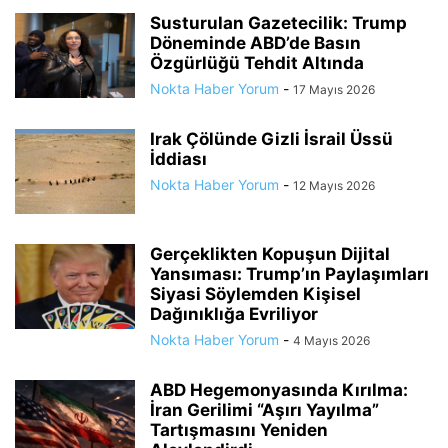
Susturulan Gazetecilik: Trump
Döneminde ABD’de Basın
Özgürlüğü Tehdit Altında
Nokta Haber Yorum
-
17 Mayıs 2026
Irak Çölünde Gizli İsrail Üssü
İddiası
Nokta Haber Yorum
-
12 Mayıs 2026
Gerçeklikten Kopuşun Dijital
Yansıması: Trump’ın Paylaşımları
Siyasi Söylemden Kişisel
Dağınıklığa Evriliyor
Nokta Haber Yorum
-
4 Mayıs 2026
ABD Hegemonyasında Kırılma:
İran Gerilimi “Aşırı Yayılma”
Tartışmasını Yeniden