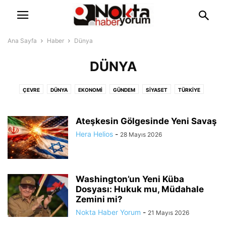
Ana Sayfa
Haber
Dünya
DÜNYA
ÇEVRE
DÜNYA
EKONOMI
GÜNDEM
SIYASET
TÜRKIYE
Ateşkesin Gölgesinde Yeni Savaş
Hera Helios
-
28 Mayıs 2026
Washington’un Yeni Küba
Dosyası: Hukuk mu, Müdahale
Zemini mi?
Nokta Haber Yorum
-
21 Mayıs 2026