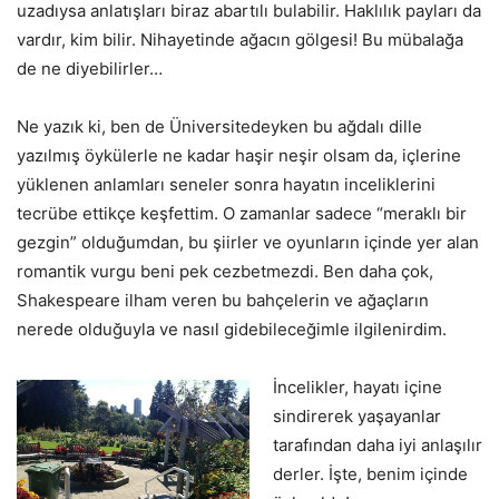
uzadıysa anlatışları biraz abartılı bulabilir. Haklılık payları da
vardır, kim bilir. Nihayetinde ağacın gölgesi! Bu mübalağa
de ne diyebilirler…
Ne yazık ki, ben de Üniversitedeyken bu ağdalı dille
yazılmış öykülerle ne kadar haşir neşir olsam da, içlerine
yüklenen anlamları seneler sonra hayatın inceliklerini
tecrübe ettikçe keşfettim. O zamanlar sadece “meraklı bir
gezgin” olduğumdan, bu şiirler ve oyunların içinde yer alan
romantik vurgu beni pek cezbetmezdi. Ben daha çok,
Shakespeare ilham veren bu bahçelerin ve ağaçların
nerede olduğuyla ve nasıl gidebileceğimle ilgilenirdim.
İncelikler, hayatı içine
sindirerek yaşayanlar
tarafından daha iyi anlaşılır
derler. İşte, benim içinde