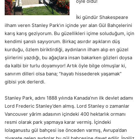
öyle oldu!
İki gündür Shakespeare
ilham veren Stanley Park’ın içinde yer alan Gül Bahçelerini
karış karış geziyorum. Bu güzellikleri içime soluduğum, için
kendimi şanslı sayıyorum. Birkaç asırdır aşıkların düş
kurduğu, özlem biriktirdiği, aydınların ilham alıp en güzel
şiirlerini yazdığı, bu ağaçlara insan bakarken gözleri doysa
da kalbi bir turlu doyamıyor! Artık öyle bilge olmuşlar ki,
sanırım dilleri olsa bana; “hayatı hissederek yaşamak”
gibisi yok derlerdi.
Stanley Park, adını 1888 yılında Kanada’nın ilk devlet adamı
Lord Frederic Stanley’den almış. Lord Stanley o zamanlar
Vancouver yârim adasının içindeki 400 hektarlık ormanı
resmi olarak park yapmaya karar vermiş. İçindeki
Iolaganustu gül bahçesi ise önceden varmış, Avrupa’dan
ziyarete gelen aydınlar bu gül bahçesine davet edilir, İngiliz