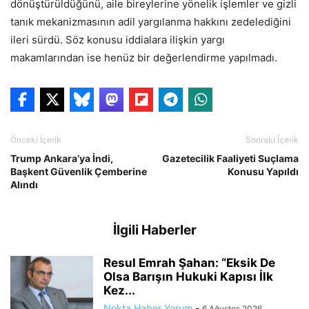
dönüştürüldüğünü, aile bireylerine yönelik işlemler ve gizli
tanık mekanizmasının adil yargılanma hakkını zedelediğini
ileri sürdü. Söz konusu iddialara ilişkin yargı
makamlarından ise henüz bir değerlendirme yapılmadı.
Önceki İçerik
Sonraki İçerik
Trump Ankara’ya İndi,
Gazetecilik Faaliyeti Suçlama
Başkent Güvenlik Çemberine
Konusu Yapıldı
Alındı
İlgili Haberler
Resul Emrah Şahan: “Eksik De
Olsa Barışın Hukuki Kapısı İlk
Kez...
Nokta Haber Yorum
-
6 Ağustos 2026