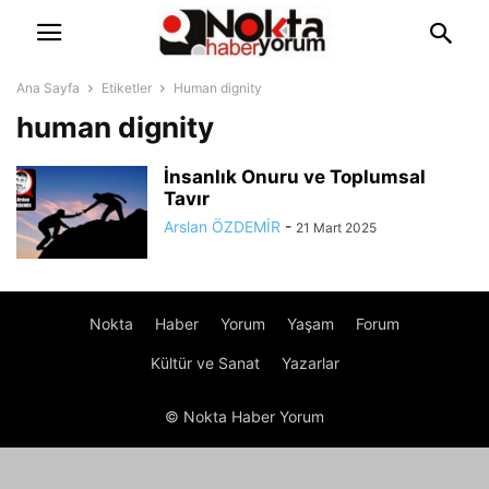
Ana Sayfa
Etiketler
Human dignity
human dignity
İnsanlık Onuru ve Toplumsal
Tavır
Arslan ÖZDEMİR
-
21 Mart 2025
Nokta
Haber
Yorum
Yaşam
Forum
Kültür ve Sanat
Yazarlar
© Nokta Haber Yorum