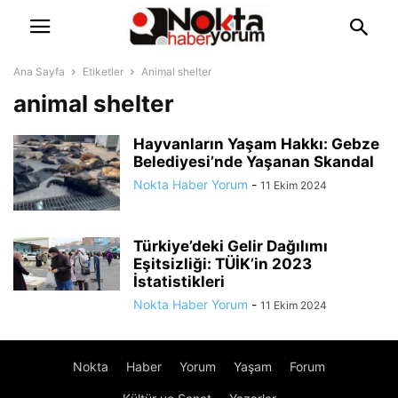
Ana Sayfa
Etiketler
Animal shelter
animal shelter
Hayvanların Yaşam Hakkı: Gebze
Belediyesi’nde Yaşanan Skandal
Nokta Haber Yorum
-
11 Ekim 2024
Türkiye’deki Gelir Dağılımı
Eşitsizliği: TÜİK’in 2023
İstatistikleri
Nokta Haber Yorum
-
11 Ekim 2024
Nokta
Haber
Yorum
Yaşam
Forum