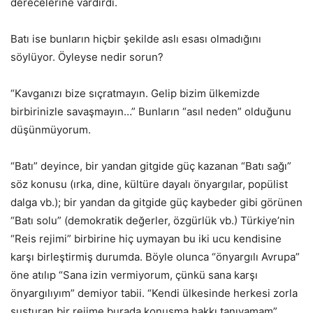
derecelerine vardırdı.
Batı ise bunların hiçbir şekilde aslı esası olmadığını
söylüyor. Öyleyse nedir sorun?
“Kavganızı bize sıçratmayın. Gelip bizim ülkemizde
birbirinizle savaşmayın…” Bunların “asıl neden” olduğunu
düşünmüyorum.
“Batı” deyince, bir yandan gitgide güç kazanan “Batı sağı”
söz konusu (ırka, dine, kültüre dayalı önyargılar, popülist
dalga vb.); bir yandan da gitgide güç kaybeder gibi görünen
“Batı solu” (demokratik değerler, özgürlük vb.) Türkiye’nin
“Reis rejimi” birbirine hiç uymayan bu iki ucu kendisine
karşı birleştirmiş durumda. Böyle olunca “önyargılı Avrupa”
öne atılıp “Sana izin vermiyorum, çünkü sana karşı
önyargılıyım” demiyor tabii. “Kendi ülkesinde herkesi zorla
susturan bir rejime burada konuşma hakkı tanıyamam”