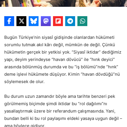
Bugün Türkiye’nin siyasî gidişinde olanlardan hükümeti
sorumlu tutmak akıl kârı değil, mümkün de değil. Çünkü
hükümetin gerçek bir yetkisi yok. “Siyasî iktidar” dediğimiz
yapı, deyim yerindeyse “havan dövücü” ile “hınk deyici”
arasında bölünmüş durumda ve bu “iş bölümü”nde “hınk”
deme işlevi hükümete düşüyor. Kimin “havan dövdüğü”nü
söylemesek de olur.
Bu durum uzun zamandır böyle ama tarihte benzeri pek
görülmemiş biçimde şimdi iktidar bu “rol dağılımı”nı
yasallaştırmak üzere bir referandum çalışmasında. Yani,
bundan belli ki bu rol paylaşımı eldeki yasaya uygun değil –
ama böylece gidiyor.