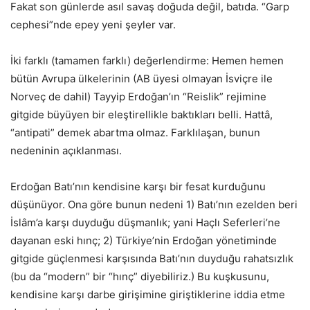
Fakat son günlerde asıl savaş doğuda değil, batıda. “Garp
cephesi”nde epey yeni şeyler var.
İki farklı (tamamen farklı) değerlendirme: Hemen hemen
bütün Avrupa ülkelerinin (AB üyesi olmayan İsviçre ile
Norveç de dahil) Tayyip Erdoğan’ın “Reislik” rejimine
gitgide büyüyen bir eleştirellikle baktıkları belli. Hattâ,
“antipati” demek abartma olmaz. Farklılaşan, bunun
nedeninin açıklanması.
Erdoğan Batı’nın kendisine karşı bir fesat kurduğunu
düşünüyor. Ona göre bunun nedeni 1) Batı’nın ezelden beri
İslâm’a karşı duyduğu düşmanlık; yani Haçlı Seferleri’ne
dayanan eski hınç; 2) Türkiye’nin Erdoğan yönetiminde
gitgide güçlenmesi karşısında Batı’nın duyduğu rahatsızlık
(bu da “modern” bir “hınç” diyebiliriz.) Bu kuşkusunu,
kendisine karşı darbe girişimine giriştiklerine iddia etme