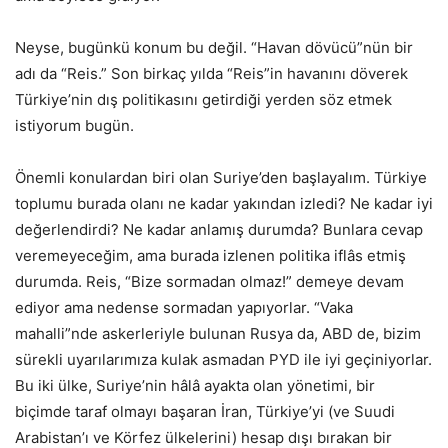
Neyse, bugünkü konum bu değil. “Havan dövücü”nün bir
adı da “Reis.” Son birkaç yılda “Reis”in havanını döverek
Türkiye’nin dış politikasını getirdiği yerden söz etmek
istiyorum bugün.
Önemli konulardan biri olan Suriye’den başlayalım. Türkiye
toplumu burada olanı ne kadar yakından izledi? Ne kadar iyi
değerlendirdi? Ne kadar anlamış durumda? Bunlara cevap
veremeyeceğim, ama burada izlenen politika iflâs etmiş
durumda. Reis, “Bize sormadan olmaz!” demeye devam
ediyor ama nedense sormadan yapıyorlar. “Vaka
mahalli”nde askerleriyle bulunan Rusya da, ABD de, bizim
sürekli uyarılarımıza kulak asmadan PYD ile iyi geçiniyorlar.
Bu iki ülke, Suriye’nin hâlâ ayakta olan yönetimi, bir
biçimde taraf olmayı başaran İran, Türkiye’yi (ve Suudi
Arabistan’ı ve Körfez ülkelerini) hesap dışı bırakan bir