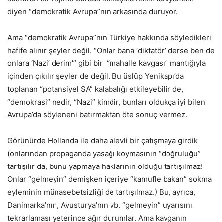
diyen “demokratik Avrupa”nın arkasında duruyor.
Ama “demokratik Avrupa”nın Türkiye hakkında söyledikleri
hafife alınır şeyler değil. “Onlar bana ‘diktatör’ derse ben de
onlara ‘Nazi’ derim'” gibi bir “mahalle kavgası” mantığıyla
içinden çıkılır şeyler de değil. Bu üslûp Yenikapı’da
toplanan “potansiyel SA” kalabalığı etkileyebilir de,
“demokrasi” nedir, “Nazi” kimdir, bunları oldukça iyi bilen
Avrupa’da söyleneni batırmaktan öte sonuç vermez.
Görünürde Hollanda ile daha alevli bir çatışmaya girdik
(onlarından propaganda yasağı koymasının “doğruluğu”
tartışılır da, bunu yapmaya haklarının olduğu tartışılmaz!
Onlar “gelmeyin” demişken içeriye “kamufle bakan” sokma
eyleminin münasebetsizliği de tartışılmaz.) Bu, ayrıca,
Danimarka’nın, Avusturya’nın vb. “gelmeyin” uyarısını
tekrarlaması yeterince ağır durumlar. Ama kavganın