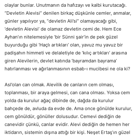
olaylar bunlar. Unutmanın da hafızayı ve kalbi kurutacağı.
“Devletin Alevisi” denilen birkaç düşkünle cemler, anmalar,
günler yapılıyor ya, “devletin Ali’si” olamayacağı gibi,
‘devletin Alevisi’ de olamaz devletin cemi de. Hem Ece
Ayhan’ın nitelemesiyle ‘bir Sünni şair’in de pek güzel
buyurduğu gibi ‘Haçlı artıkları’ olan, yavuz mu yavuz bir
padişahın himmeti ve delaletiyle de ‘kılıç artıkları’ arasına
giren Alevilerin, devlet katında ‘bayramdan bayrama’
hatırlanması ve ağırlanmasının esbab-ı mucibesi ne ola ki?
Asl’olan can olmak. Alevilik de canların cem olması,
toplanması, bir araya gelmesi, can cana olması. Yoksa cem
yolda da kurulur ağaç dibinde de, dağda da kurulur
bahçede de, avluda da evde de. Ama once gönülde kurulur,
cem gönüldür, gönüller dolusudur. Cemevi dediğin de
canevidir çünkü, canlar evidir. Alevi dediğin de hemen her
iktidarın, sistemin dışına attığı bir kişi. Neşet Ertaş’ın güzel