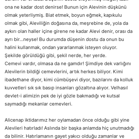
ona ne kadar dost denirse! Bunun için Alevinin düşkünü
olmak yeterliymiş. Biat etmek, boyun eğmek, kapıkulu
olmak gibi, Aleviliğin doğasına da, meşrebine de, yola da
aykırı olan haller içine girene ne kadar Alevi denir, orası da
ayrı bir…neyse! Bu durumda düşenin dostu da onun bu
halini kullanmak, ondan yararlanmak isteyen oluyor.
Şekilde görüldüğü gibi, şekil nerde, her yerde.
Cemevi vardır, olmasa da ne gamdır! Şimdiye dek varlığını
Alevilerin bildiği cemevlerini, artık herkes biliyor. Kimi
ibadethane diyor, kimi cümbüşevi diyor, bazılarını da kolluk
kuvvetleri sık sık basıp insanları gözaltına alıyor. Velhasıl
devlet-i alimizin pek de iyi gözle bakmadığı ve kutsal
saymadığı mekanlar cemevleri.
Alicenap iktidarımız her oylamadan önce olduğu gibi yine
Alevileri hatırladı! Aslında bir başka anlamda hiç unutmadığı
da bilinir. Hatırlamanın gayet yakıcı olduğu zamanlar ve