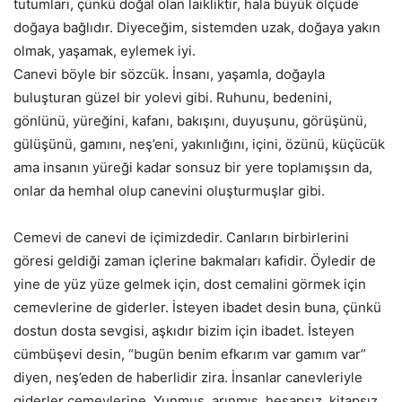
tutumları, çünkü doğal olan laikliktir, hala büyük ölçüde
doğaya bağlıdır. Diyeceğim, sistemden uzak, doğaya yakın
olmak, yaşamak, eylemek iyi.
Canevi böyle bir sözcük. İnsanı, yaşamla, doğayla
buluşturan güzel bir yolevi gibi. Ruhunu, bedenini,
gönlünü, yüreğini, kafanı, bakışını, duyuşunu, görüşünü,
gülüşünü, gamını, neş’eni, yakınlığını, içini, özünü, küçücük
ama insanın yüreği kadar sonsuz bir yere toplamışsın da,
onlar da hemhal olup canevini oluşturmuşlar gibi.
Cemevi de canevi de içimizdedir. Canların birbirlerini
göresi geldiği zaman içlerine bakmaları kafidir. Öyledir de
yine de yüz yüze gelmek için, dost cemalini görmek için
cemevlerine de giderler. İsteyen ibadet desin buna, çünkü
dostun dosta sevgisi, aşkıdır bizim için ibadet. İsteyen
cümbüşevi desin, “bugün benim efkarım var gamım var”
diyen, neş’eden de haberlidir zira. İnsanlar canevleriyle
giderler cemevlerine. Yunmuş, arınmış, hesapsız, kitapsız