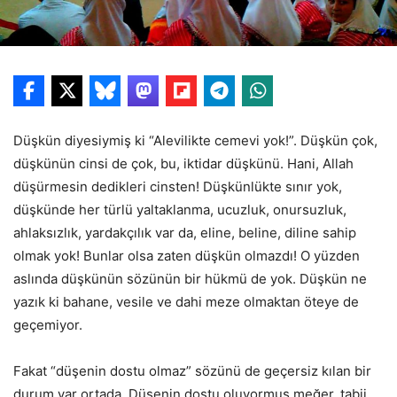
Düşkün diyesiymiş ki “Alevilikte cemevi yok!”. Düşkün çok,
düşkünün cinsi de çok, bu, iktidar düşkünü. Hani, Allah
düşürmesin dedikleri cinsten! Düşkünlükte sınır yok,
düşkünde her türlü yaltaklanma, ucuzluk, onursuzluk,
ahlaksızlık, yardakçılık var da, eline, beline, diline sahip
olmak yok! Bunlar olsa zaten düşkün olmazdı! O yüzden
aslında düşkünün sözünün bir hükmü de yok. Düşkün ne
yazık ki bahane, vesile ve dahi meze olmaktan öteye de
geçemiyor.
Fakat “düşenin dostu olmaz” sözünü de geçersiz kılan bir
durum var ortada. Düşenin dostu oluyormuş meğer, tabii