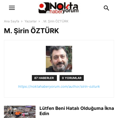
Ana Sayfa
Yazarlar
. M. Şirin ÖZTÜRK
M. Şirin ÖZTÜRK
87 HABERLER
0 YORUMLAR
https://noktahaberyorum.com/author/sirin-ozturk
Lütfen Beni Hatalı Olduğuma İkna
Edin