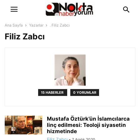
Ana Sayfa
Yazarlar
. Filiz Zabcı
Filiz Zabcı
15 HABERLER
0 YORUMLAR
Mustafa Öztürk’ün İslamcılarca
linç edilmesi: Teoloji siyasetin
hizmetinde
Filiz Zabcı
-
7 Aralık 2020