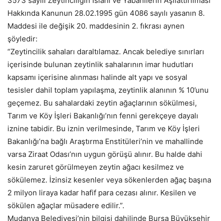
3573 sayılı Zeytinciliğin Islahı ve Yabanilerin Aşılattırılması
Hakkında Kanunun 28.02.1995 gün 4086 sayılı yasanın 8.
Maddesi ile değişik 20. maddesinin 2. fıkrası aynen
şöyledir:
“Zeytincilik sahaları daraltılamaz. Ancak belediye sınırları
içerisinde bulunan zeytinlik sahalarının imar hudutları
kapsamı içerisine alınması halinde alt yapı ve sosyal
tesisler dahil toplam yapılaşma, zeytinlik alanının % 10’unu
geçemez. Bu sahalardaki zeytin ağaçlarının sökülmesi,
Tarım ve Köy İşleri Bakanlığı’nın fenni gerekçeye dayalı
iznine tabidir. Bu iznin verilmesinde, Tarım ve Köy İşleri
Bakanlığı’na bağlı Araştırma Enstitüleri’nin ve mahallinde
varsa Ziraat Odası’nın uygun görüşü alınır. Bu halde dahi
kesin zaruret görülmeyen zeytin ağacı kesilmez ve
sökülemez. İzinsiz kesenler veya sökenlerden ağaç başına
2 milyon liraya kadar hafif para cezası alınır. Kesilen ve
sökülen ağaçlar müsadere edilir.”.
Mudanya Belediyesi’nin bilgisi dahilinde Bursa Büyükşehir