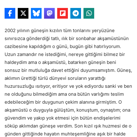
2002 yılının güneşin kızılın tüm tonlarını yeryüzüne
sınırsızca gönderdiği tatlı, ılık bir sonbahar akşamüstünün
cazibesine kapıldığım o günü, bugün gibi hatırlıyorum.
Uzun zamandır ne istediğimi, nereye gittiğimi bilmez bir
haldeydim ama o akşamüstü, batarken güneşin beni
sonsuz bir mutluluğa davet ettiğini duyumsamıştım. Güneş,
aklımın ürettiği türlü dünyevi soruların yarattığı
huzursuzluğu ısıtıyor, eritiyor ve yok ediyordu sanki ve ben
ne olduğunu bilmediğim ama ona bütün varlığımı teslim
edebileceğim bir duygunun çekim alanına girmiştim. O
akşamüstü o duyguyla gülüştüm, konuştum, oynaştım; ona
güvendim ve yakıp yok etmesi için bütün endişelerimi
söküp aklımdan güneşe verdim. Son kızıl ışık huzmesi de o
günden gittiğinde hayatın muhteşemliğine aşık bir halde