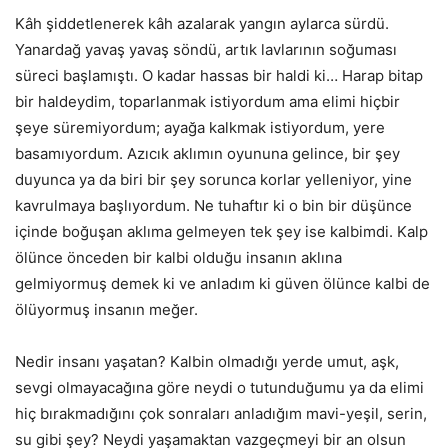
Kâh şiddetlenerek kâh azalarak yangın aylarca sürdü.
Yanardağ yavaş yavaş söndü, artık lavlarının soğuması
süreci başlamıştı. O kadar hassas bir haldi ki… Harap bitap
bir haldeydim, toparlanmak istiyordum ama elimi hiçbir
şeye süremiyordum; ayağa kalkmak istiyordum, yere
basamıyordum. Azıcık aklımın oyununa gelince, bir şey
duyunca ya da biri bir şey sorunca korlar yelleniyor, yine
kavrulmaya başlıyordum. Ne tuhaftır ki o bin bir düşünce
içinde boğuşan aklıma gelmeyen tek şey ise kalbimdi. Kalp
ölünce önceden bir kalbi olduğu insanın aklına
gelmiyormuş demek ki ve anladım ki güven ölünce kalbi de
ölüyormuş insanın meğer.
Nedir insanı yaşatan? Kalbin olmadığı yerde umut, aşk,
sevgi olmayacağına göre neydi o tutunduğumu ya da elimi
hiç bırakmadığını çok sonraları anladığım mavi-yeşil, serin,
su gibi şey? Neydi yaşamaktan vazgeçmeyi bir an olsun