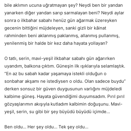
bile aklımın ucuna uğratmayan şey? Neydi ben bir yandan
yanarken diğer yandan sarıp sarmalayan beni? Neydi aylar
sonra o ilkbahar sabahı henüz gün ağarmak üzereyken
gecenin bittiğini müjdeleyen, sanki gizli bir kâinat
rahminden beni aklanmış paklanmış, allanmış pullanmış,
yenilenmiş bir halde bir kez daha hayata yollayan?
O tatlı, serin, mavi-yeşil ilkbahar sabahı gün ağarırken
uyandım, balkona çıktım. Güneşin ilk ışıklarıyla selamlaştık.
“En az bu sabah kadar yaşamaya istekli olduğun o
sonbahar akşamı ne istediysen o oldu. Olan sadece buydu”
derken sonsuz bir güven duygusunun varlığını müjdeledi
kalbime güneş. Hayata güvendiğimi duyumsadım. Pırıl pırıl
gözyaşlarımın akışıyla kutladım kalbimin doğuşunu. Mavi-
yeşil, serin, su gibi bir şey büyüdü büyüdü içimde…
Ben oldu… Her şey oldu… Tek şey oldu…