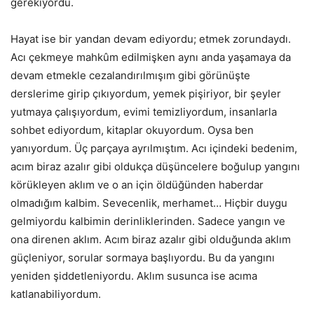
gerekiyordu.
Hayat ise bir yandan devam ediyordu; etmek zorundaydı.
Acı çekmeye mahkûm edilmişken aynı anda yaşamaya da
devam etmekle cezalandırılmışım gibi görünüşte
derslerime girip çıkıyordum, yemek pişiriyor, bir şeyler
yutmaya çalışıyordum, evimi temizliyordum, insanlarla
sohbet ediyordum, kitaplar okuyordum. Oysa ben
yanıyordum. Üç parçaya ayrılmıştım. Acı içindeki bedenim,
acım biraz azalır gibi oldukça düşüncelere boğulup yangını
körükleyen aklım ve o an için öldüğünden haberdar
olmadığım kalbim. Sevecenlik, merhamet… Hiçbir duygu
gelmiyordu kalbimin derinliklerinden. Sadece yangın ve
ona direnen aklım. Acım biraz azalır gibi olduğunda aklım
güçleniyor, sorular sormaya başlıyordu. Bu da yangını
yeniden şiddetleniyordu. Aklım susunca ise acıma
katlanabiliyordum.