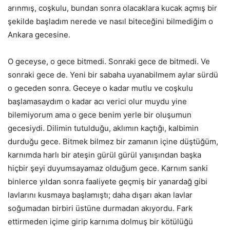
arınmış, coşkulu, bundan sonra olacaklara kucak açmış bir
şekilde başladım nerede ve nasıl biteceğini bilmediğim o
Ankara gecesine.
O geceyse, o gece bitmedi. Sonraki gece de bitmedi. Ve
sonraki gece de. Yeni bir sabaha uyanabilmem aylar sürdü
o geceden sonra. Geceye o kadar mutlu ve coşkulu
başlamasaydım o kadar acı verici olur muydu yine
bilemiyorum ama o gece benim yerle bir oluşumun
gecesiydi. Dilimin tutulduğu, aklımın kaçtığı, kalbimin
durduğu gece. Bitmek bilmez bir zamanın içine düştüğüm,
karnımda harlı bir ateşin gürül gürül yanışından başka
hiçbir şeyi duyumsayamaz olduğum gece. Karnım sanki
binlerce yıldan sonra faaliyete geçmiş bir yanardağ gibi
lavlarını kusmaya başlamıştı; daha dışarı akan lavlar
soğumadan birbiri üstüne durmadan akıyordu. Fark
ettirmeden içime girip karnıma dolmuş bir kötülüğü