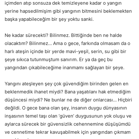
içimden atıp sonsuza dek temizleyene kadar o yangın
yerine hapsedilmişim gibi yangının bitmesini beklemekten
başka yapabileceğim bir şey yoktu sanki.
Ne kadar sürecekti? Bilinmez. Bittiğinde ben ne halde
olacaktım? Bilinmez… Ama o gece, farkında olmasam da o
harlı ateşin içinde bir yerde mavi-yeşil, serin, su gibi bir
şeye sıkıca tutunmuştum sanırım. Er ya da geç bu
yangından çıkabileceğime inanmamı sağlayan bir şeye.
Yangını ateşleyen şey çok güvendiğim birinden gelen en
beklenmedik ihanet miydi? Bana yaşatılanı hak etmediğim
düşüncesi miydi? Ne bunlar ne de diğer onlarcası… Hiçbiri
değildi. O gece bana olan şey, insanın duygu dünyasının
inşasının temel taşı olan ‘güven’ duygusunun yok oluşu ve
aylarca sürecek bir güvensizlik cehennemine düşüşümdü
ve cennetime tekrar kavuşabilmek için yangından çıkmam