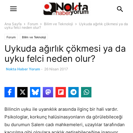
Ana Sayfa
Forum
Bilim ve Teknoloji
Uykuda ağırlık çökmesi ya da
uyku felci neden olur?
Forum
Bilim ve Teknoloji
Uykuda ağırlık çökmesi ya da
uyku felci neden olur?
Nokta Haber Yorum
-
26 Nisan 2017
Bilincin uyku ile uyanıklık arasında ilginç bir hali vardır.
Psikologlar, korkunç halüsinasyonların da görülebileceği
bu durumun Salem cadı mahkemeleri, uzaylılar tarafından
kaçırılma gibi olgulara açıklık getirebileceğine inanıyor.