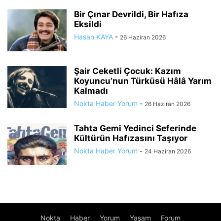
Bir Çınar Devrildi, Bir Hafıza
Eksildi
Hasan KAYA
-
26 Haziran 2026
Şair Ceketli Çocuk: Kazım
Koyuncu’nun Türküsü Hâlâ Yarım
Kalmadı
Nokta Haber Yorum
-
26 Haziran 2026
Tahta Gemi Yedinci Seferinde
Kültürün Hafızasını Taşıyor
Nokta Haber Yorum
-
24 Haziran 2026
Nokta
Haber
Yorum
Yaşam
Forum