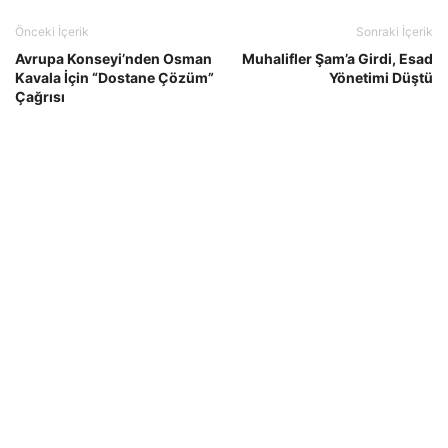
Önceki İçerik
Sonraki İçerik
Avrupa Konseyi’nden Osman
Muhalifler Şam’a Girdi, Esad
Kavala İçin “Dostane Çözüm”
Yönetimi Düştü
Çağrısı