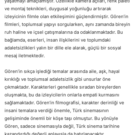
yaşatmayı amaçlamıştır. Özellikle kamera açıları, renk paleti
ve montaj teknikleri, duygusal yoğunluğu artırarak
izleyicinin filmle olan etkileşimini güçlendirmiştir. Gören’in
filmleri, toplumsal yapıyı sorgularken, aynı zamanda bireyin
ruh haline ve içsel çatışmalarına da odaklanmaktadır. Bu
bağlamda, eserleri, insan ilişkilerini ve toplumdaki
adaletsizlikleri yalın bir dille ele alarak, güçlü bir sosyal
mesaj iletmektedir.
Gören’in sıkça işlediği temalar arasında aile, aşk, hayal
kırıklığı ve toplumsal adaletsizlik gibi unsurlar öne
çıkmaktadır. Karakterleri genellikle sıradan bireylerden
oluşmakta, bu da izleyicilerin onlarla empati kurmasını
sağlamaktadır. Gören’in filmografisi, karakter derinliği ve
insani temalara verdiği önemle, Türk sinemasının
gelişiminde önemli bir köşe taşı olmuştur. Bu yönüyle
Gören, sadece sinemasıyla değil, Türk sinema tarihine
kazandırdığı değerli anlayışla da hatırlanacaktır.