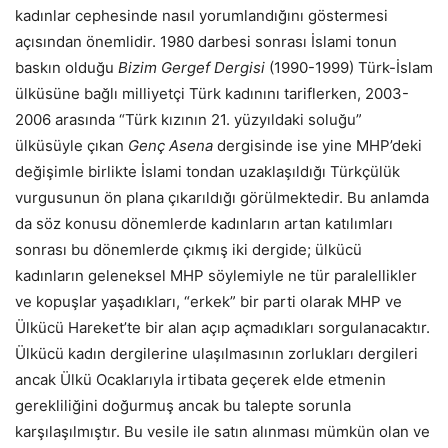
kadınlar cephesinde nasıl yorumlandığını göstermesi
açısından önemlidir. 1980 darbesi sonrası İslami tonun
baskın olduğu
Bizim Gergef Dergisi
(1990-1999) Türk-İslam
ülküsüne bağlı milliyetçi Türk kadınını tariflerken, 2003-
2006 arasında “Türk kızının 21. yüzyıldaki soluğu”
ülküsüyle çıkan
Genç Asena
dergisinde ise yine MHP’deki
değişimle birlikte İslami tondan uzaklaşıldığı Türkçülük
vurgusunun ön plana çıkarıldığı görülmektedir. Bu anlamda
da söz konusu dönemlerde kadınların artan katılımları
sonrası bu dönemlerde çıkmış iki dergide; ülkücü
kadınların geleneksel MHP söylemiyle ne tür paralellikler
ve kopuşlar yaşadıkları, “erkek” bir parti olarak MHP ve
Ülkücü Hareket’te bir alan açıp açmadıkları sorgulanacaktır.
Ülkücü kadın dergilerine ulaşılmasının zorlukları dergileri
ancak Ülkü Ocaklarıyla irtibata geçerek elde etmenin
gerekliliğini doğurmuş ancak bu talepte sorunla
karşılaşılmıştır. Bu vesile ile satın alınması mümkün olan ve