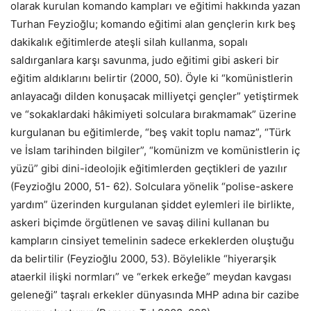
olarak kurulan komando kampları ve eğitimi hakkında yazan
Turhan Feyzioğlu; komando eğitimi alan gençlerin kırk beş
dakikalık eğitimlerde ateşli silah kullanma, sopalı
saldırganlara karşı savunma, judo eğitimi gibi askeri bir
eğitim aldıklarını belirtir (2000, 50). Öyle ki “komünistlerin
anlayacağı dilden konuşacak milliyetçi gençler” yetiştirmek
ve “sokaklardaki hâkimiyeti solculara bırakmamak” üzerine
kurgulanan bu eğitimlerde, “beş vakit toplu namaz”, “Türk
ve İslam tarihinden bilgiler”, “komünizm ve komünistlerin iç
yüzü” gibi dini-ideolojik eğitimlerden geçtikleri de yazılır
(Feyzioğlu 2000, 51- 62). Solculara yönelik “polise-askere
yardım” üzerinden kurgulanan şiddet eylemleri ile birlikte,
askeri biçimde örgütlenen ve savaş dilini kullanan bu
kampların cinsiyet temelinin sadece erkeklerden oluştuğu
da belirtilir (Feyzioğlu 2000, 53). Böylelikle “hiyerarşik
ataerkil ilişki normları” ve “erkek erkeğe” meydan kavgası
geleneği” taşralı erkekler dünyasında MHP adına bir cazibe