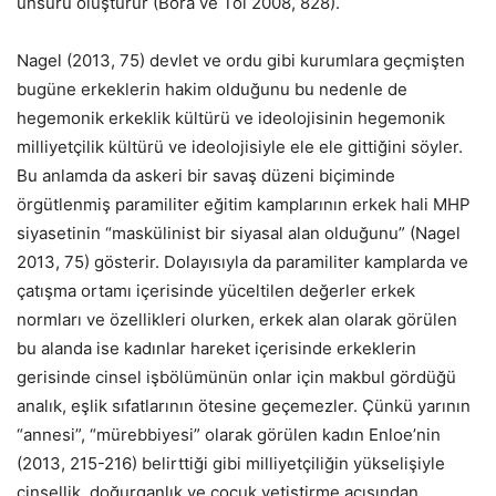
unsuru oluşturur (Bora ve Tol 2008, 828).
Nagel (2013, 75) devlet ve ordu gibi kurumlara geçmişten
bugüne erkeklerin hakim olduğunu bu nedenle de
hegemonik erkeklik kültürü ve ideolojisinin hegemonik
milliyetçilik kültürü ve ideolojisiyle ele ele gittiğini söyler.
Bu anlamda da askeri bir savaş düzeni biçiminde
örgütlenmiş paramiliter eğitim kamplarının erkek hali MHP
siyasetinin “maskülinist bir siyasal alan olduğunu” (Nagel
2013, 75) gösterir. Dolayısıyla da paramiliter kamplarda ve
çatışma ortamı içerisinde yüceltilen değerler erkek
normları ve özellikleri olurken, erkek alan olarak görülen
bu alanda ise kadınlar hareket içerisinde erkeklerin
gerisinde cinsel işbölümünün onlar için makbul gördüğü
analık, eşlik sıfatlarının ötesine geçemezler. Çünkü yarının
“annesi”, “mürebbiyesi” olarak görülen kadın Enloe’nin
(2013, 215-216) belirttiği gibi milliyetçiliğin yükselişiyle
cinsellik, doğurganlık ve çocuk yetiştirme açısından