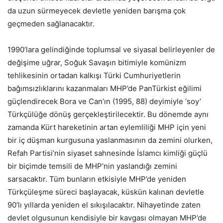
da uzun sürmeyecek devletle yeniden barışma çok
geçmeden sağlanacaktır.
1990’lara gelindiğinde toplumsal ve siyasal belirleyenler de
değişime uğrar, Soğuk Savaşın bitimiyle komünizm
tehlikesinin ortadan kalkışı Türki Cumhuriyetlerin
bağımsızlıklarını kazanmaları MHP’de PanTürkist eğilimi
güçlendirecek Bora ve Can’ın (1995, 88) deyimiyle ‘soy’
Türkçülüğe dönüş gerçekleştirilecektir. Bu dönemde aynı
zamanda Kürt hareketinin artan eylemliliği MHP için yeni
bir iç düşman kurgusuna yaslanmasının da zemini olurken,
Refah Partisi’nin siyaset sahnesinde İslamcı kimliği güçlü
bir biçimde temsili de MHP’nin yaslandığı zemini
sarsacaktır. Tüm bunların etkisiyle MHP’de yeniden
Türkçüleşme süreci başlayacak, küskün kalınan devletle
90’lı yıllarda yeniden el sıkışılacaktır. Nihayetinde zaten
devlet olgusunun kendisiyle bir kavgası olmayan MHP’de