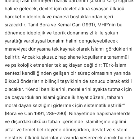
ideoloji asıl belirleyen olarak darbenin şokuna karşı sığınak
haline gelecek, devlet için devlet adına savaşan ülkücü
hareketin ideolojik ve manevi boşluklarından içeri
sızacaktır. Tanıl Bora ve Kemal Can (1991), MHP’nin bu
dönemde ideolojik ve teorik donanımsızlık ile şokun
yarattığı varoluşsal bunalım halini dengeleyebilecek
maneviyat dünyasına tek kaynak olarak İslam’ı gördüklerini
belirtir. Ancak kuşkusuz hapishane koşullarına tahammül
ve psikolojik etmenler tek açıklayan değildir; Türk-İslam
sentezi kendiliğinden gelişen bir süreç olmasının yanında
ülkücü önderlerin bilinçli teşvikinin de sonucu olarak etkili
olacaktır. “Kendi benliklerini, morallerini ayakta tutmak için
de başvurdukları İslami gündelik hayat düzeni, tabanın
moral dayanıksızlığını gidermek için sistematikleştirilir”
(Bora ve Can 1991, 289-290). Nihayetinde hapishanelerde
ve dışardaki ülkücü taban içerisinde İslamileşme eğilimi
artar ve temel belirleyene dönüşürken, devlet ve sistem
eleştirisi ülkücü kadrolar arasında yeşerecek ancak bu olgu