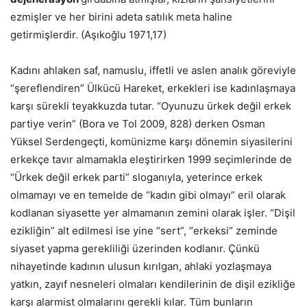
ezmişler ve her birini adeta satılık meta haline
getirmişlerdir. (Aşıkoğlu 1971,17)
Kadını ahlaken saf, namuslu, iffetli ve aslen analık göreviyle
“şereflendiren” Ülkücü Hareket, erkekleri ise kadınlaşmaya
karşı sürekli teyakkuzda tutar. “Oyunuzu ürkek değil erkek
partiye verin” (Bora ve Tol 2009, 828) derken Osman
Yüksel Serdengeçti, komünizme karşı dönemin siyasilerini
erkekçe tavır almamakla eleştirirken 1999 seçimlerinde de
“Ürkek değil erkek parti” sloganıyla, yeterince erkek
olmamayı ve en temelde de “kadın gibi olmayı” eril olarak
kodlanan siyasette yer almamanın zemini olarak işler. “Dişil
ezikliğin” alt edilmesi ise yine “sert”, “erkeksi” zeminde
siyaset yapma gerekliliği üzerinden kodlanır. Çünkü
nihayetinde kadının ulusun kırılgan, ahlaki yozlaşmaya
yatkın, zayıf nesneleri olmaları kendilerinin de dişil ezikliğe
karşı alarmist olmalarını gerekli kılar. Tüm bunların