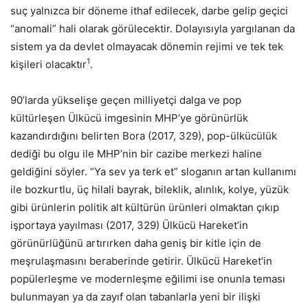
suç yalnızca bir döneme ithaf edilecek, darbe gelip geçici
“anomali” hali olarak görülecektir. Dolayısıyla yargılanan da
sistem ya da devlet olmayacak dönemin rejimi ve tek tek
1
kişileri olacaktır
.
90’larda yükselişe geçen milliyetçi dalga ve pop
kültürleşen Ülkücü imgesinin MHP’ye görünürlük
kazandırdığını belirten Bora (2017, 329), pop-ülkücülük
dediği bu olgu ile MHP’nin bir cazibe merkezi haline
geldiğini söyler. “Ya sev ya terk et” sloganın artan kullanımı
ile bozkurtlu, üç hilali bayrak, bileklik, alınlık, kolye, yüzük
gibi ürünlerin politik alt kültürün ürünleri olmaktan çıkıp
işportaya yayılması (2017, 329) Ülkücü Hareket’in
görünürlüğünü artırırken daha geniş bir kitle için de
meşrulaşmasını beraberinde getirir. Ülkücü Hareket’in
popülerleşme ve modernleşme eğilimi ise onunla teması
bulunmayan ya da zayıf olan tabanlarla yeni bir ilişki