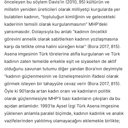
önceleyen bu söylem Davis’in (2010, 95) kültürün ve
milletin yeniden üreticileri olarak milliyetçi kurgularda yer
bulabilen kadının, “topluluğun kimliğinin ve gelecekteki
kaderinin temsili olarak kurgulanmasının” MHP’deki
yansımasıdır. Dolayısıyla bu anlatı “kadının öncelikli
görevini annelik olarak sabitlerken kadının yozlaşmasına
karşı da tetikte olma halini süreğen kılar” (Bora 2017, 815).
Asena imgesinin Türk törelerine atıfla kurgulanan ve Türk
kadının zaten temelde erkekle eşit ve siyaseten de aktif
olduğunu savunan tutumu diğer yandan Bora’nın deyimiyle
“kadının güçlenmesinin ve özneleşmesinin ifadesi olarak
görmek isteyen bir tahayyüle cevaz verir (Bora 2017, 815).
Öyle ki 90’larda artan kadın oranı ve kadınların politik
olarak güçlenmesiyle MHP’li bazı kadınların çıkışları da bu
açıdan anlamlıdır. 1993’te Aysel İzgi Türk Asena imgesine
yüklenen anlamla paralel biçimde, kadının kadınlık ve analık
vazifelerinden yalıtılmış olamayacağını eklemekle birlikte;