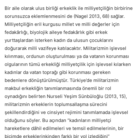
Bir aile olarak ulus birliği erkeklik ile milliyetçiliğin birbirine
sorunsuzca eklemlenmesini de (Nagel 2013, 68) sağlar.
Milliyetçiliğin eril kurgusu millet ve milli değerler için
fedakârlığı, biyolojik aileye fedakârlık gibi erkek
yurttaşlardan isterken kadın da ulusun çocuklarını
doğurarak milli vazifeye katılacaktır. Militarizmin işlevsel
kılınması, ordunun oluşturulması ya da vatanın korunması
olgularının tümü erkekliği milliyetçilik için işlevsel kılarken
kadınlar da vatan toprağı gibi korunması gereken
bedenlere dönüştürülmüştür. Türkiye’de militarizmin
makbul erkekliğin tanımlanmasında önemli bir rol
oynadığını belirten Nurseli Yeşim Sünbüloğlu (2013, 15),
militarizmin erkeklerin toplumsallaşma sürecini
şekillendirdiğini ve cinsiyet rejimini tanımlamada işlevsel
olduğunu söyler. Bu açından “kadınların milliyetçi
hareketlere dâhil edilmeleri ve temsil edilmelerinin, bir
biçimde erkeklerinkinden farklı bir yol izlediğini”