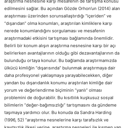
araştırma nesnesine karşı mesafenin de tartışma konusu
edilmesini sağlar. Bu açından Gözde Orhon’un (2014) alan
araştırması üzerinden sorunsallaştırdığı “içeriden” ve
“dışarıdan” olma konumları, araştırılan kimliklere karşı
nerede konumlandığını sorgulaması ve mesafenin
araştırmadaki etkisini tartışması bağlamında önemlidir.
Belirli bir konum alışın araştırma nesnesine karşı bir açı
belirlerken avantajlarının olduğu gibi dezavantajlarının da
bulunduğu ortaya konulur. Bu bağlamda araştırmamızda
ülkücü kimliğin “dışarısında” bulunmak araştırmaya dair
daha profesyonel yaklaşmaya yarayabilecekken, diğer
yandan bu dışarıdanlık konumu araştırılan kimliğe dair
yorum ve değerlendirme biçiminin “yanlı” olması
problemini de doğurabilir. Bu kısıtlılık kuşkusuz sosyal
bilimlerin “değer-bağımsızlığı” tartışmasını da gündeme
taşımaya yardımcı olur. Bu konuda da Sandra Harding
(1996, 52) “araştırma nesnelerine karşı tarafsızlık ve
kayıtsızlık ilkesi yerine, araştırma nesneleri ile kısmen yan