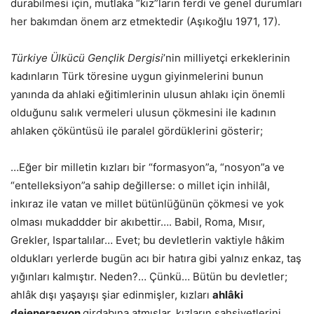
durabilmesi için, mutlaka “kız”ların ferdi ve genel durumları
her bakımdan önem arz etmektedir (Aşıkoğlu 1971, 17).
Türkiye Ülkücü Gençlik Dergisi
’nin milliyetçi erkeklerinin
kadınların Türk töresine uygun giyinmelerini bunun
yanında da ahlaki eğitimlerinin ulusun ahlakı için önemli
olduğunu salık vermeleri ulusun çökmesini ile kadının
ahlaken çöküntüsü ile paralel gördüklerini gösterir;
…Eğer bir milletin kızları bir “formasyon”a, “nosyon”a ve
“entelleksiyon”a sahip değillerse: o millet için inhilâl,
inkıraz ile vatan ve millet bütünlüğünün çökmesi ve yok
olması mukaddder bir akıbettir…. Babil, Roma, Mısır,
Grekler, Ispartalılar… Evet; bu devletlerin vaktiyle hâkim
oldukları yerlerde bugün acı bir hatıra gibi yalnız enkaz, taş
yığınları kalmıştır. Neden?… Çünkü… Bütün bu devletler;
ahlâk dışı yaşayışı şiar edinmişler, kızları
ahlâki
dejenerasyon
girdabına atmışlar, kızların şahsiyetlerini