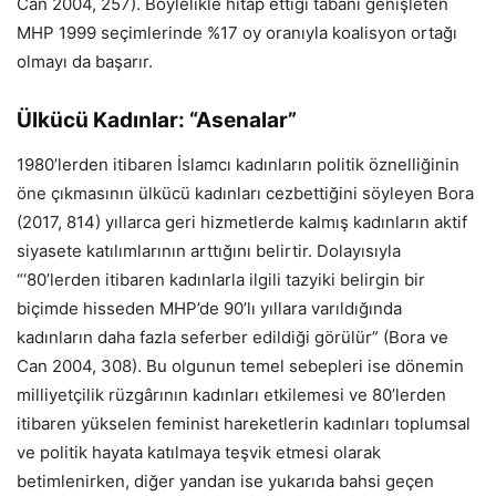
Can 2004, 257). Böylelikle hitap ettiği tabanı genişleten
MHP 1999 seçimlerinde %17 oy oranıyla koalisyon ortağı
olmayı da başarır.
Ülkücü Kadınlar: “Asenalar”
1980’lerden itibaren İslamcı kadınların politik öznelliğinin
öne çıkmasının ülkücü kadınları cezbettiğini söyleyen Bora
(2017, 814) yıllarca geri hizmetlerde kalmış kadınların aktif
siyasete katılımlarının arttığını belirtir. Dolayısıyla
“‘80’lerden itibaren kadınlarla ilgili tazyiki belirgin bir
biçimde hisseden MHP’de 90’lı yıllara varıldığında
kadınların daha fazla seferber edildiği görülür” (Bora ve
Can 2004, 308). Bu olgunun temel sebepleri ise dönemin
milliyetçilik rüzgârının kadınları etkilemesi ve 80’lerden
itibaren yükselen feminist hareketlerin kadınları toplumsal
ve politik hayata katılmaya teşvik etmesi olarak
betimlenirken, diğer yandan ise yukarıda bahsi geçen