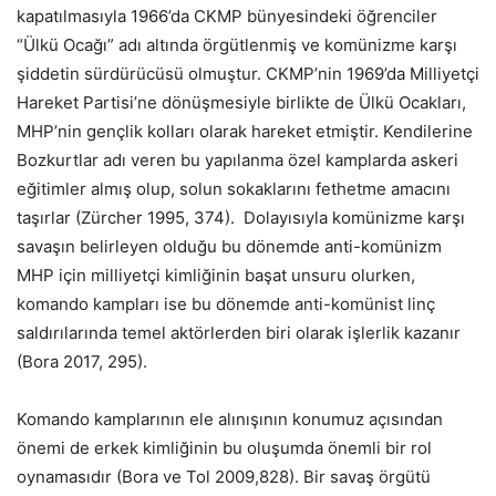
kapatılmasıyla 1966’da CKMP bünyesindeki öğrenciler
“Ülkü Ocağı” adı altında örgütlenmiş ve komünizme karşı
şiddetin sürdürücüsü olmuştur. CKMP’nin 1969’da Milliyetçi
Hareket Partisi’ne dönüşmesiyle birlikte de Ülkü Ocakları,
MHP’nin gençlik kolları olarak hareket etmiştir. Kendilerine
Bozkurtlar adı veren bu yapılanma özel kamplarda askeri
eğitimler almış olup, solun sokaklarını fethetme amacını
taşırlar (Zürcher 1995, 374). Dolayısıyla komünizme karşı
savaşın belirleyen olduğu bu dönemde anti-komünizm
MHP için milliyetçi kimliğinin başat unsuru olurken,
komando kampları ise bu dönemde anti-komünist linç
saldırılarında temel aktörlerden biri olarak işlerlik kazanır
(Bora 2017, 295).
Komando kamplarının ele alınışının konumuz açısından
önemi de erkek kimliğinin bu oluşumda önemli bir rol
oynamasıdır (Bora ve Tol 2009,828). Bir savaş örgütü