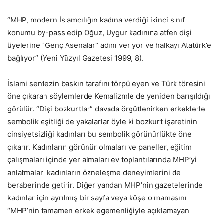
“MHP, modern İslamcılığın kadına verdiği ikinci sınıf
konumu by-pass edip Oğuz, Uygur kadınına atfen dişi
üyelerine “Genç Asenalar” adını veriyor ve halkayı Atatürk’e
bağlıyor” (Yeni Yüzyıl Gazetesi 1999, 8).
İslami sentezin baskın tarafını törpüleyen ve Türk töresini
öne çıkaran söylemlerde Kemalizmle de yeniden barışıldığı
görülür. “Dişi bozkurtlar” davada örgütlenirken erkeklerle
sembolik eşitliği de yakalarlar öyle ki bozkurt işaretinin
cinsiyetsizliği kadınları bu sembolik görünürlükte öne
çıkarır. Kadınların görünür olmaları ve paneller, eğitim
çalışmaları içinde yer almaları ev toplantılarında MHP’yi
anlatmaları kadınların özneleşme deneyimlerini de
beraberinde getirir. Diğer yandan MHP’nin gazetelerinde
kadınlar için ayrılmış bir sayfa veya köşe olmamasını
“MHP’nin tamamen erkek egemenliğiyle açıklamayan