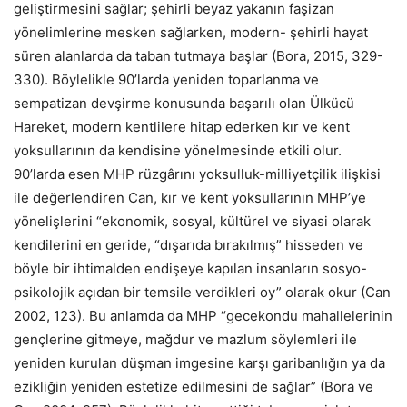
geliştirmesini sağlar; şehirli beyaz yakanın faşizan
yönelimlerine mesken sağlarken, modern- şehirli hayat
süren alanlarda da taban tutmaya başlar (Bora, 2015, 329-
330). Böylelikle 90’larda yeniden toparlanma ve
sempatizan devşirme konusunda başarılı olan Ülkücü
Hareket, modern kentlilere hitap ederken kır ve kent
yoksullarının da kendisine yönelmesinde etkili olur.
90’larda esen MHP rüzgârını yoksulluk-milliyetçilik ilişkisi
ile değerlendiren Can, kır ve kent yoksullarının MHP’ye
yönelişlerini “ekonomik, sosyal, kültürel ve siyasi olarak
kendilerini en geride, “dışarıda bırakılmış” hisseden ve
böyle bir ihtimalden endişeye kapılan insanların sosyo-
psikolojik açıdan bir temsile verdikleri oy” olarak okur (Can
2002, 123). Bu anlamda da MHP “gecekondu mahallelerinin
gençlerine gitmeye, mağdur ve mazlum söylemleri ile
yeniden kurulan düşman imgesine karşı garibanlığın ya da
ezikliğin yeniden estetize edilmesini de sağlar” (Bora ve