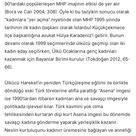
90’lardaki popülerleşen MHP imajının etkisi de yer alır
(Bora ve Can 2004, 308). Öyle ki bu tazyikin sonucu olarak
“kadınlara “yer açma” niyetinde olan MHP 1995 yılında
tarihinin ilk kadın başkanı olarak İstanbul Küçükçekmece
ilçe başkanlığına avukat Hülya Karadeniz’i getirir. Bunun
devamı olarak 1999 seçimlerinde ülkücü geçmişi olan iki
kadın aday seçilirken, Ülkü Ocaklarına genç kadınları
kazanmak için Bayanlar Birimi kurulur (Tokdoğan 2012, 65-
66).
Ülkücü Hareket’in yeniden Türkçüleşme eğilimi ile birlikte
döndüğü eski Türk törelerine atıfla yarattığı “Asena” imgesi
ise 1990’lardan itibaren kadınları ana ve savaşçı imgesiyle
politikada işlevsel kılar. Türk kavmini yok olma
tehlikesinden kurtaran dişi kurt Asena imgesi bu dönemde
savaşçı kadına gönderme yaparak yerleşiklik kazanır.
Neslin kurtuluşunu kadının üremesine bağlayan ve anneliği