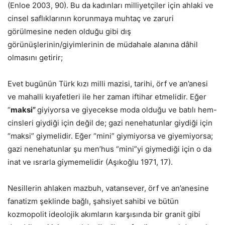
(Enloe 2003, 90). Bu da kadınları milliyetçiler için ahlaki ve
cinsel saflıklarının korunmaya muhtaç ve zaruri
görülmesine neden olduğu gibi dış
görünüşlerinin/giyimlerinin de müdahale alanına dâhil
olmasını getirir;
Evet bugünün Türk kızı milli mazisi, tarihi, örf ve an’anesi
ve mahalli kıyafetleri ile her zaman iftihar etmelidir. Eğer
“
maksi”
giyiyorsa ve giyecekse moda olduğu ve batılı hem-
cinsleri giydiği için değil de; gazi nenehatunlar giydiği için
“maksi” giymelidir. Eğer “mini” giymiyorsa ve giyemiyorsa;
gazi nenehatunlar şu men’hus “mini”yi giymediği için o da
inat ve ısrarla giymemelidir (Aşıkoğlu 1971, 17).
Nesillerin ahlaken mazbuh, vatansever, örf ve an’anesine
fanatizm şeklinde bağlı, şahsiyet sahibi ve bütün
kozmopolit ideolojik akımların karşısında bir granit gibi