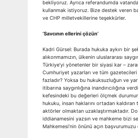
bekliyoruz. Ayrıca referandumda vatandaşl
kullanmak istiyoruz. Bize destek veren ba
ve CHP milletvekillerine teşekkürler.
‘Savcının ellerini çözün’
Kadri Gürsel: Burada hukuka aykırı bir şe
alıkonmamızın, ülkenin uluslararası saygınl
Türkiye’yi yönetenler bir siyasi kar – zara
Cumhuriyet yazarları ve tüm gazetecileri
fazladır? Yoksa bu hukuksuzluğun ve yarg
itibarına saygınlığına inandırıcılığına ver
kefesindeki bu değerleri ölçmek durumund
hukuku, insan haklarını ortadan kaldıran t
aktörler olmaktan uzaklaştırmaktadır. Dola
iddianamesini yazsın ve mahkeme bizi se
Mahkemesi’nin önünü açın başvurumuzu el