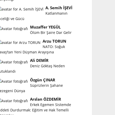
A. Semih İŞEVİ
Katlanmanın
nceliği ve Gücü
Muzaffer YEGÜL
Ölüm Bir Şaire Dar Gelir
Arzu TORUN
NATO: Soğuk
avaş’tan Yeni Düşman Arayışına
Ali DEMİR
Deniz Göktaş Neden
utuklandı
Özgün ÇINAR
Süprizlerin Şahane
ezegeni Dünya
Arslan ÖZDEMİR
Erkek Egemen Sistemde
iddeti Durdurmak: Eğitim ve Hak Temelli