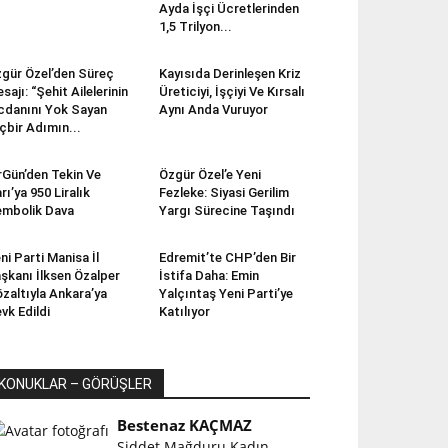
Ayda İşçi Ücretlerinden
1,5 Trilyon...
gür Özel’den Süreç
Kayısıda Derinleşen Kriz
sajı: “Şehit Ailelerinin
Üreticiyi, İşçiyi Ve Kırsalı
cdanını Yok Sayan
Aynı Anda Vuruyor
çbir Adımın...
rGün’den Tekin Ve
Özgür Özel’e Yeni
rı’ya 950 Liralık
Fezleke: Siyasi Gerilim
mbolik Dava
Yargı Sürecine Taşındı
ni Parti Manisa İl
Edremit’te CHP’den Bir
şkanı İlksen Özalper
İstifa Daha: Emin
zaltıyla Ankara’ya
Yalçıntaş Yeni Parti’ye
vk Edildi
Katılıyor
KONUKLAR – GÖRÜŞLER
Bestenaz KAÇMAZ
Şiddet Mağduru Kadın