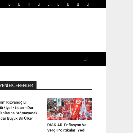
YENİ EKLENENLER
rim Rızvanoğlu:
ürkiye İktidarın Dar
lıplarına Sığmayacak
dar Büyük Bir Ülke”
DİSK-AR: Enflasyon Ve
Vergi Politikaları Yedi