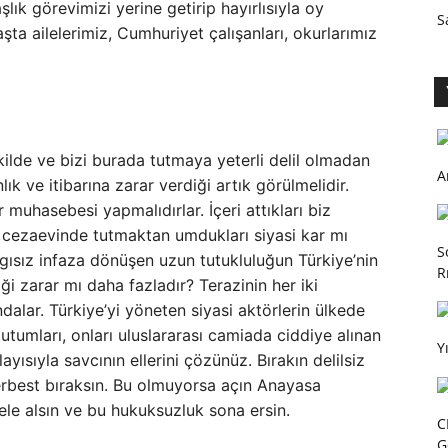
ık görevimizi yerine getirip hayırlısıyla oy
S
şta ailelerimiz, Cumhuriyet çalışanları, okurlarımız
kilde ve bizi burada tutmaya yeterli delil olmadan
A
ık ve itibarına zarar verdiği artık görülmelidir.
r muhasebesi yapmalıdırlar. İçeri attıkları biz
 cezaevinde tutmaktan umdukları siyasi kar mı
S
ısız infaza dönüşen uzun tutukluluğun Türkiye’nin
R
diği zarar mı daha fazladır? Terazinin her iki
alar. Türkiye’yi yöneten siyasi aktörlerin ülkede
utumları, onları uluslararası camiada ciddiye alınan
Y
yısıyla savcının ellerini çözünüz. Bırakın delilsiz
rbest bıraksın. Bu olmuyorsa açın Anayasa
e alsın ve bu hukuksuzluk sona ersin.
C
G