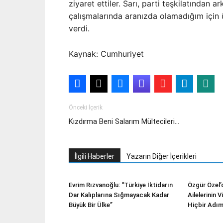
ziyaret ettiler. Sarı, parti teşkilatından
çalışmalarında aranızda olamadığım için 
verdi.
Kaynak: Cumhuriyet
Önceki İçerik
Kızdırma Beni Salarım Mültecileri…
İlgili Haberler
Yazarın Diğer İçerikleri
Evrim Rızvanoğlu: “Türkiye İktidarın
Özgür Özel’
Dar Kalıplarına Sığmayacak Kadar
Ailelerinin 
Büyük Bir Ülke”
Hiçbir Adım