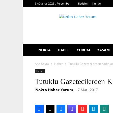
6 Ağustos 2026 , Perşembe
İletişim
Künye
Nokta
Haber
Yorum
NOKTA
HABER
YORUM
YAŞAM
Ana Sayfa
Haber
Tutuklu Gazetecilerden Kadınla
Haber
Tutuklu Gazetecilerden K
Nokta Haber Yorum
-
7 Mart 2017