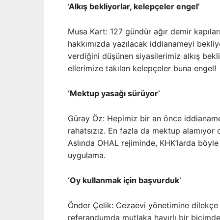
‘Alkış bekliyorlar, kelepçeler engel’
Musa Kart: 127 gündür ağır demir kapıla
hakkımızda yazılacak iddianameyi bekliy
verdiğini düşünen siyasilerimiz alkış bekli
ellerimize takılan kelepçeler buna engel!
‘Mektup yasağı sürüyor’
Güray Öz: Hepimiz bir an önce iddianame
rahatsızız. En fazla da mektup alamıyor 
Aslında OHAL rejiminde, KHK’larda böyle b
uygulama.
‘Oy kullanmak için başvurduk’
Önder Çelik: Cezaevi yönetimine dilekçe 
referandumda mutlaka hayırlı bir biçimde