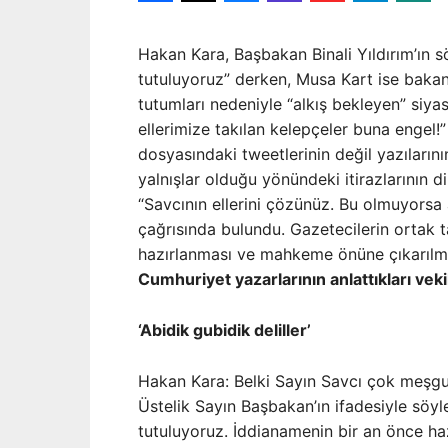
Hakan Kara, Başbakan Binali Yıldırım’ın söz
tutuluyoruz” derken, Musa Kart ise bakan
tutumları nedeniyle “alkış bekleyen” siyasi
ellerimize takılan kelepçeler buna engel!” 
dosyasındaki tweetlerinin değil yazıların
yalnışlar olduğu yönündeki itirazlarının di
“Savcının ellerini çözünüz. Bu olmuyors
çağrısında bulundu. Gazetecilerin ortak t
hazırlanması ve mahkeme önüne çıkarılma
Cumhuriyet yazarlarının anlattıkları veki
‘Abidik gubidik deliller’
Hakan Kara: Belki Sayın Savcı çok meşgul
Üstelik Sayın Başbakan’ın ifadesiyle söyl
tutuluyoruz. İddianamenin bir an önce h