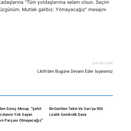
 arkadaşlarına “Tüm yoldaşlarıma selam olsun. Seçim
üzgünüm. Mutlak galibiz. Yılmayacağız” mesajını
Sonraki İçerik
Lilith’den Bugüne Devam Eder İsyanımız
den Süreç Mesajı: “Şehit
BirGün’den Tekin Ve Sarı’ya 950
Vicdanını Yok Sayan
Liralık Sembolik Dava
ın Parçası Olmayacağız”