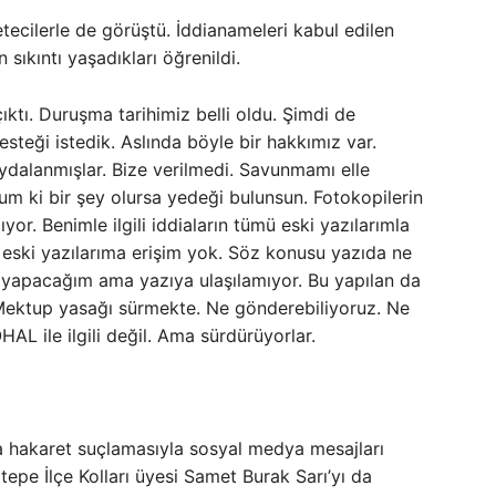
tecilerle de görüştü. İddianameleri kabul edilen
 sıkıntı yaşadıkları öğrenildi.
ktı. Duruşma tarihimiz belli oldu. Şimdi de
steği istedik. Aslında böyle bir hakkımız var.
ydalanmışlar. Bize verilmedi. Savunmamı elle
m ki bir şey olursa yedeği bulunsun. Fotokopilerin
yor. Benimle ilgili iddiaların tümü eski yazılarımla
 o eski yazılarıma erişim yok. Söz konusu yazıda ne
yapacağım ama yazıya ulaşılamıyor. Bu yapılan da
! Mektup yasağı sürmekte. Ne gönderebiliyoruz. Ne
AL ile ilgili değil. Ama sürdürüyorlar.
 hakaret suçlamasıyla sosyal medya mesajları
epe İlçe Kolları üyesi Samet Burak Sarı’yı da