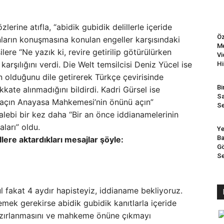
lerine atıfla, “abidik gubidik delillerle içeride
Öz
ların konuşmasına konulan engeller karşısındaki
Me
lere “Ne yazık ki, revire getirilip götürülürken
Vi
karşılığını verdi. Die Welt temsilcisi Deniz Yücel ise
Hi
ın olduğunu dile getirerek Türkçe çevirisinde
Bi
kkate alınmadığını bildirdi. Kadri Gürsel ise
Sa
a açın Anayasa Mahkemesi’nin önünü açın”
Se
alebi bir kez daha “Bir an önce iddianamelerinin
ları” oldu.
Ye
Ba
llere aktardıkları mesajlar şöyle:
Gö
Se
 fakat 4 aydır hapisteyiz, iddianame bekliyoruz.
emek gerekirse abidik gubidik kanıtlarla içeride
azırlanmasını ve mahkeme önüne çıkmayı