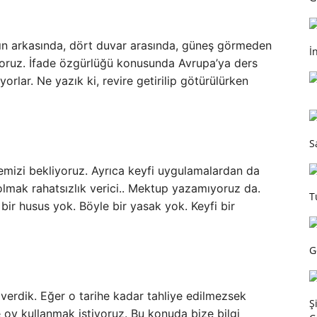
rın arkasında, dört duvar arasında, güneş görmeden
İ
oruz. İfade özgürlüğü konusunda Avrupa’ya ders
yorlar. Ne yazık ki, revire getirilip götürülürken
S
mizi bekliyoruz. Ayrıca keyfi uygulamalardan da
olmak rahatsızlık verici.. Mektup yazamıyoruz da.
T
ir husus yok. Böyle bir yasak yok. Keyfi bir
G
verdik. Eğer o tarihe kadar tahliye edilmezsek
Ş
 oy kullanmak istiyoruz. Bu konuda bize bilgi