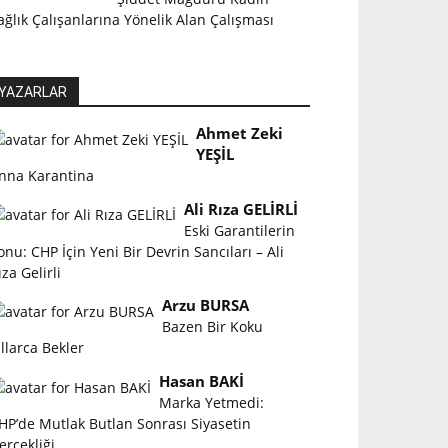
ağlık Çalışanlarına Yönelik Alan Çalışması
YAZARLAR
Ahmet Zeki
YEŞİL
nna Karantina
Ali Rıza GELİRLİ
Eski Garantilerin
onu: CHP İçin Yeni Bir Devrin Sancıları – Ali
ıza Gelirli
Arzu BURSA
Bazen Bir Koku
ıllarca Bekler
Hasan BAKİ
Marka Yetmedi:
HP’de Mutlak Butlan Sonrası Siyasetin
erçekliği