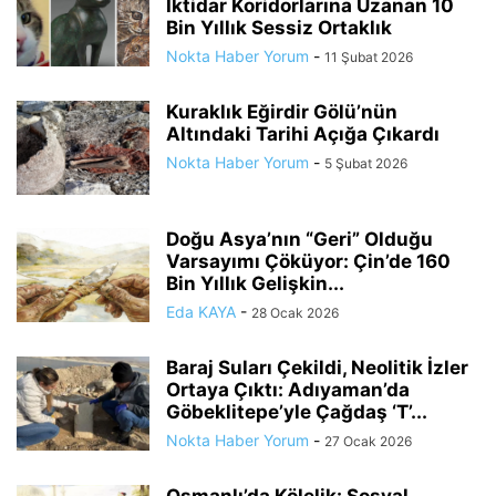
İktidar Koridorlarına Uzanan 10
Bin Yıllık Sessiz Ortaklık
Nokta Haber Yorum
-
11 Şubat 2026
Kuraklık Eğirdir Gölü’nün
Altındaki Tarihi Açığa Çıkardı
Nokta Haber Yorum
-
5 Şubat 2026
Doğu Asya’nın “Geri” Olduğu
Varsayımı Çöküyor: Çin’de 160
Bin Yıllık Gelişkin...
Eda KAYA
-
28 Ocak 2026
Baraj Suları Çekildi, Neolitik İzler
Ortaya Çıktı: Adıyaman’da
Göbeklitepe’yle Çağdaş ‘T’...
Nokta Haber Yorum
-
27 Ocak 2026
Osmanlı’da Kölelik: Sosyal