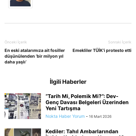
Önceki İçerik
Sonraki İçerik
En eski atalarımıza ait fosiller
Emekliler TÜİK’i protesto etti
düşünülenden ‘bir milyon yıl
daha yaşlı’
İlgili Haberler
“Tarih Mi, Polemik Mi?”: Dev-
Genç Davası Belgeleri Üzerinden
Yeni Tartışma
Nokta Haber Yorum
-
16 Mart 2026
Kediler: Tahıl Ambarlarından