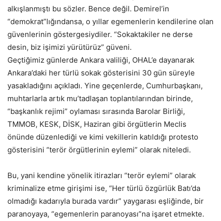
alkışlanmıştı bu sözler. Bence değil. Demirel’in
“demokrat”lığındansa, o yıllar egemenlerin kendilerine olan
güvenlerinin göstergesiydiler. “Sokaktakiler ne derse
desin, biz işimizi yürütürüz” güveni.
Geçtiğimiz günlerde Ankara valiliği, OHAL’e dayanarak
Ankara’daki her türlü sokak gösterisini 30 gün süreyle
yasakladığını açıkladı. Yine geçenlerde, Cumhurbaşkanı,
muhtarlarla artık mu’tadlaşan toplantılarından birinde,
“başkanlık rejimi” oylaması sırasında Barolar Birliği,
TMMOB, KESK, DİSK, Haziran gibi örgütlerin Meclis
önünde düzenlediği ve kimi vekillerin katıldığı protesto
gösterisini “terör örgütlerinin eylemi” olarak niteledi.
Bu, yani kendine yönelik itirazları “terör eylemi” olarak
kriminalize etme girişimi ise, “Her türlü özgürlük Batı’da
olmadığı kadarıyla burada vardır” yaygarası eşliğinde, bir
paranoyaya, “egemenlerin paranoyası”na işaret etmekte.