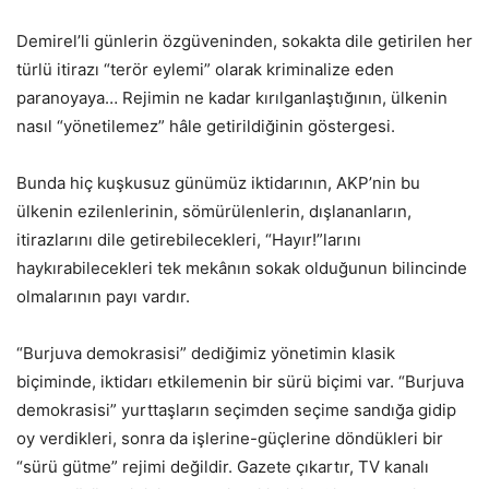
Demirel’li günlerin özgüveninden, sokakta dile getirilen her
türlü itirazı “terör eylemi” olarak kriminalize eden
paranoyaya… Rejimin ne kadar kırılganlaştığının, ülkenin
nasıl “yönetilemez” hâle getirildiğinin göstergesi.
Bunda hiç kuşkusuz günümüz iktidarının, AKP’nin bu
ülkenin ezilenlerinin, sömürülenlerin, dışlananların,
itirazlarını dile getirebilecekleri, “Hayır!”larını
haykırabilecekleri tek mekânın sokak olduğunun bilincinde
olmalarının payı vardır.
“Burjuva demokrasisi” dediğimiz yönetimin klasik
biçiminde, iktidarı etkilemenin bir sürü biçimi var. “Burjuva
demokrasisi” yurttaşların seçimden seçime sandığa gidip
oy verdikleri, sonra da işlerine-güçlerine döndükleri bir
“sürü gütme” rejimi değildir. Gazete çıkartır, TV kanalı