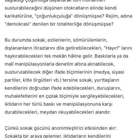
susturabileceğini düşünen otokratların elinde kendi
karikatürüne, “çoğunlukçuluğa” dönüşmüşse? Rejim, adına
“demokrasi” denilen bir totaliterliğe dönüşmüşse?
Bu durumda sokak, ezilenlerin, sömürülenlerin,
dışlananların itirazlarını dile getirebilecekleri, “Hayır!” larını
haykırabilecekleri tek mekân hâline gelir. Baskılarla ya da
malî manipülasyonlarla denetim altına alınabilecek,
susturulabilecek diğer ifade biçimlerinin (medya, siyasi
partiler, kitle örgütleri vb.) tersine sokak, yurttaşların
kendilerini doğrudan ifade edebilecekleri, duruşlarını,
muhalefetlerini en çıplak biçimiyle sergileyebilecekleri,
iktidarın her türlü baskı ve manipülasyonuna karşı
durabilecekleri, meydan okuyabilecekleri alandır.
Çünkü sokak gücünü anonimleştirici etkisinden alır:
Sokakta bir araya gelenler, iktidarların kendilerini