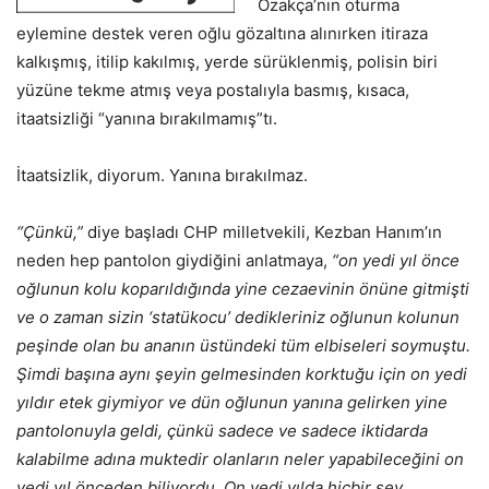
Özakça’nın oturma
eylemine destek veren oğlu gözaltına alınırken itiraza
kalkışmış, itilip kakılmış, yerde sürüklenmiş, polisin biri
yüzüne tekme atmış veya postalıyla basmış, kısaca,
itaatsizliği “yanına bırakılmamış”tı.
İtaatsizlik, diyorum. Yanına bırakılmaz.
“Çünkü,”
diye başladı CHP milletvekili, Kezban Hanım’ın
neden hep pantolon giydiğini anlatmaya,
“on yedi yıl önce
oğlunun kolu koparıldığında yine cezaevinin önüne gitmişti
ve o zaman sizin ‘statükocu’ dedikleriniz oğlunun kolunun
peşinde olan bu ananın üstündeki tüm elbiseleri soymuştu.
Şimdi başına aynı şeyin gelmesinden korktuğu için on yedi
yıldır etek giymiyor ve dün oğlunun yanına gelirken yine
pantolonuyla geldi, çünkü sadece ve sadece iktidarda
kalabilme adına muktedir olanların neler yapabileceğini on
yedi yıl önceden biliyordu. On yedi yılda hiçbir şey