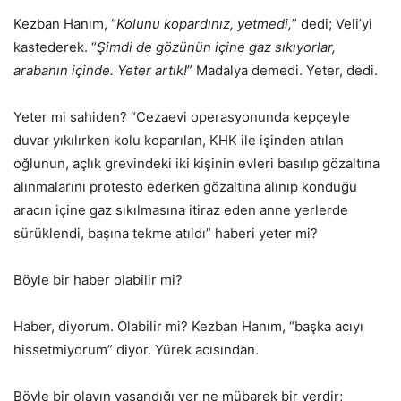
Kezban Hanım, “
Kolunu kopardınız, yetmedi,
” dedi; Veli’yi
kastederek. “
Şimdi de gözünün içine gaz sıkıyorlar,
arabanın içinde. Yeter artık!
” Madalya demedi. Yeter, dedi.
Yeter mi sahiden? “Cezaevi operasyonunda kepçeyle
duvar yıkılırken kolu koparılan, KHK ile işinden atılan
oğlunun, açlık grevindeki iki kişinin evleri basılıp gözaltına
alınmalarını protesto ederken gözaltına alınıp konduğu
aracın içine gaz sıkılmasına itiraz eden anne yerlerde
sürüklendi, başına tekme atıldı” haberi yeter mi?
Böyle bir haber olabilir mi?
Haber, diyorum. Olabilir mi? Kezban Hanım, “başka acıyı
hissetmiyorum” diyor. Yürek acısından.
Böyle bir olayın yaşandığı yer ne mübarek bir yerdir;