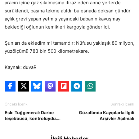
aracın içine gaz sıkılmasına itiraz eden anne yerlerde
sürüklendi, başına tekme atıldı; bu esnada doksan gündür
açlık grevi yapan yetmiş yaşındaki babanın kavuşmayı
beklediği oğlunun kemikleri kargoyla gönderildi.
Şunları da ekledim mi tamamdır: Nüfusu yaklaşık 80 milyon,
yüzölçümü 783 bin 500 kilometrekare.
Kaynak: duvaR
Önceki İçerik
Sonraki İçerik
Eski Tuğgeneral: Darbe
Gözaltında Kayıplarla İlgili
teşebbüsü, kontrolüydü….
Arşivler Açılmalı
İlgili Haberler