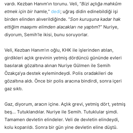
vardı. Kezban Hanım’ın torunu. Veli, “
Bizi açlığa mahkûm
etmek için bir hamle,
”
dedi
; uğraş didin edinebildiği işi
birden elinden alıverildiğinde. “
Son kuruşuna kadar hak
ettiğim maaşımı elimden alacakları ne yaptım
?” Nuriye,
diyorum, Semih’le ikisi, bunu soruyorlar.
Veli, Kezban Hanım’ın oğlu, KHK ile işlerinden atılan,
girdikleri açlık grevinin yetmiş dördüncü gününde evleri
basılarak gözaltına alınan Nuriye Gülmen ile Semih
Özakça’ya destek eylemindeydi. Polis oradakileri de
gözaltına aldı. Önce bir polis aracına bindirdi, sonra içeri
gaz sıktı.
Gaz, diyorum, aracın içine. Açlık grevi, yetmiş dört, yetmiş
beş… Tutuklandılar. Nuriye ile Semih. Tutuklular şimdi.
Tamamen devletin elindeler. Veli de devletin elindeydi,
kolu koparıldı. Sonra bir gün yine devletin eline düştü.