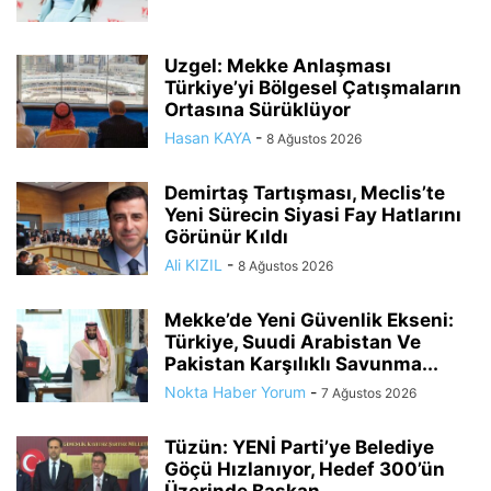
Uzgel: Mekke Anlaşması
Türkiye’yi Bölgesel Çatışmaların
Ortasına Sürüklüyor
Hasan KAYA
-
8 Ağustos 2026
Demirtaş Tartışması, Meclis’te
Yeni Sürecin Siyasi Fay Hatlarını
Görünür Kıldı
Ali KIZIL
-
8 Ağustos 2026
Mekke’de Yeni Güvenlik Ekseni:
Türkiye, Suudi Arabistan Ve
Pakistan Karşılıklı Savunma...
Nokta Haber Yorum
-
7 Ağustos 2026
Tüzün: YENİ Parti’ye Belediye
Göçü Hızlanıyor, Hedef 300’ün
Üzerinde Başkan