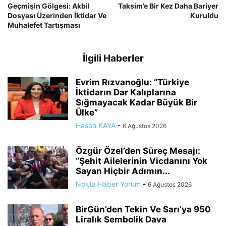
Geçmişin Gölgesi: Akbil
Taksim’e Bir Kez Daha Bariyer
Dosyası Üzerinden İktidar Ve
Kuruldu
Muhalefet Tartışması
İlgili Haberler
Evrim Rızvanoğlu: “Türkiye
İktidarın Dar Kalıplarına
Sığmayacak Kadar Büyük Bir
Ülke”
Hasan KAYA
-
6 Ağustos 2026
Özgür Özel’den Süreç Mesajı:
“Şehit Ailelerinin Vicdanını Yok
Sayan Hiçbir Adımın...
Nokta Haber Yorum
-
6 Ağustos 2026
BirGün’den Tekin Ve Sarı’ya 950
Liralık Sembolik Dava