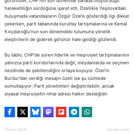
görüntüler, CHP’nin son dönemde sahada oluşturduğu
hareketliliğin sürdüğüne işaret etti. Özellikle Yeşilova’daki
buluşmada vatandaşların Özgür Özel’e gösterdiği ilgi dikkat
çekerken, parti tabanında kurultay tartışmalarına ve Kemal
Kılıçdaroğlu’nun son dönemdeki tutumuna yönelik
eleştirilerin de giderek görünür hale geldiği gözlendi.
Bu tablo, CHP’de süren liderlik ve meşruiyet tartışmalarının
yalnızca parti koridorlarında değil, meydanlarda ve seçmen
nezdinde de şekillendiğini ortaya koyuyor. Özel’in
Burdur’dan verdiği mesajın özeti ise şu cümlede
somutlaşıyor: Parti yönetimleri değiştirilebilir, ancak
siyasal meşruiyetin nihai adresi halkın desteğidir.
Önceki İçerik
Sonraki İçerik