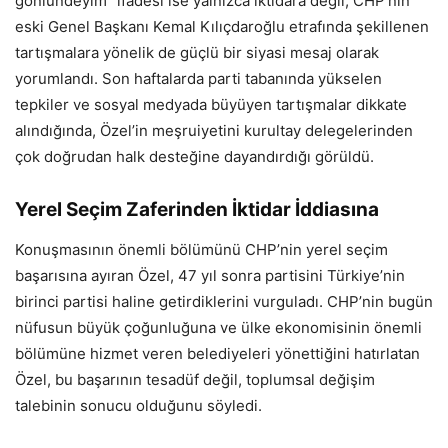
gönlündeyim” ifadesi ise yalnızca iktidara değil, CHP’nin
eski Genel Başkanı Kemal Kılıçdaroğlu etrafında şekillenen
tartışmalara yönelik de güçlü bir siyasi mesaj olarak
yorumlandı. Son haftalarda parti tabanında yükselen
tepkiler ve sosyal medyada büyüyen tartışmalar dikkate
alındığında, Özel’in meşruiyetini kurultay delegelerinden
çok doğrudan halk desteğine dayandırdığı görüldü.
Yerel Seçim Zaferinden İktidar İddiasına
Konuşmasının önemli bölümünü CHP’nin yerel seçim
başarısına ayıran Özel, 47 yıl sonra partisini Türkiye’nin
birinci partisi haline getirdiklerini vurguladı. CHP’nin bugün
nüfusun büyük çoğunluğuna ve ülke ekonomisinin önemli
bölümüne hizmet veren belediyeleri yönettiğini hatırlatan
Özel, bu başarının tesadüf değil, toplumsal değişim
talebinin sonucu olduğunu söyledi.