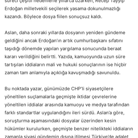
süreci çeşitli nedenlerle yıllarca uzarken, Recep Tayyip
Erdoğan milletvekili seçilerek yasama dokunulmazlığı
kazandı. Böylece dosya fiilen sonuçsuz kaldı.
Aslan, daha sonraki yıllarda dosyanın yeniden gündeme
geldiğini ancak Erdoğan’ın artık cumhurbaşkanı sıfatını
taşıdığı dönemde yapılan yargılama sonucunda beraat
kararı verildiğini belirtti. Yazıda, kamuoyunda uzun süre
tartışılan iddiaların mali ve hukuki sonuçlarının ise hiçbir
zaman tam anlamıyla açıklığa kavuşmadığı savunuldu.
Bu noktada yazar, günümüzde CHP’li siyasetçilere
yöneltilen suçlamalarla geçmişte iktidar çevrelerine
yöneltilen iddialar arasında kamuoyu ve medya tarafından
farklı standartlar uygulandığını ileri sürdü. Aslan’a göre,
soruşturma aşamasındaki dosyalar üzerinden kesin
hükümler kurulurken, geçmişte benzer nitelikteki iddiaların
zamanla siyasi gündemin dışına itilmesi Türkiye’de adalet