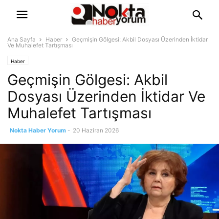
Ana Sayfa
Haber
Geçmişin Gölgesi: Akbil Dosyası Üzerinden İktidar
Ve Muhalefet Tartışması
Haber
Geçmişin Gölgesi: Akbil
Dosyası Üzerinden İktidar Ve
Muhalefet Tartışması
Nokta Haber Yorum
-
20 Haziran 2026