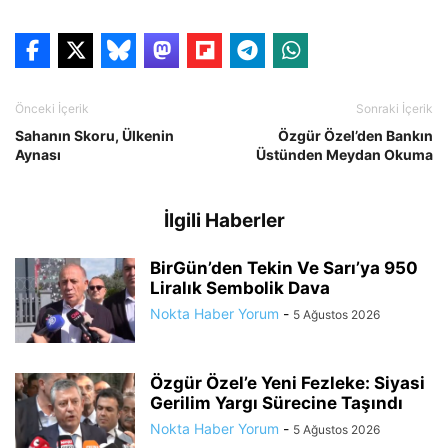
Önceki İçerik
Sonraki İçerik
Sahanın Skoru, Ülkenin
Özgür Özel’den Bankın
Aynası
Üstünden Meydan Okuma
İlgili Haberler
BirGün’den Tekin Ve Sarı’ya 950
Liralık Sembolik Dava
Nokta Haber Yorum
-
5 Ağustos 2026
Özgür Özel’e Yeni Fezleke: Siyasi
Gerilim Yargı Sürecine Taşındı
Nokta Haber Yorum
-
5 Ağustos 2026