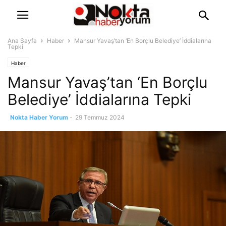
Ana Sayfa
Haber
Mansur Yavaş’tan ‘En Borçlu Belediye’ İddialarına
Tepki
Haber
Mansur Yavaş’tan ‘En Borçlu
Belediye’ İddialarına Tepki
Nokta Haber Yorum
-
29 Temmuz 2024