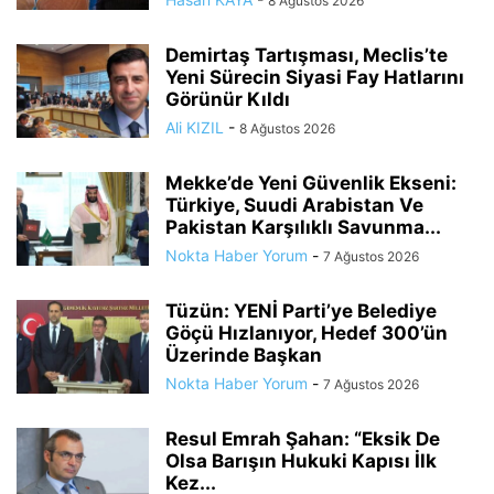
8 Ağustos 2026
Demirtaş Tartışması, Meclis’te
Yeni Sürecin Siyasi Fay Hatlarını
Görünür Kıldı
Ali KIZIL
-
8 Ağustos 2026
Mekke’de Yeni Güvenlik Ekseni:
Türkiye, Suudi Arabistan Ve
Pakistan Karşılıklı Savunma...
Nokta Haber Yorum
-
7 Ağustos 2026
Tüzün: YENİ Parti’ye Belediye
Göçü Hızlanıyor, Hedef 300’ün
Üzerinde Başkan
Nokta Haber Yorum
-
7 Ağustos 2026
Resul Emrah Şahan: “Eksik De
Olsa Barışın Hukuki Kapısı İlk
Kez...