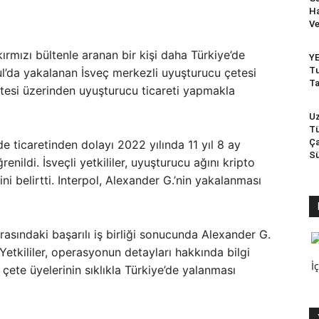
Ha
Ve
ırmızı bültenle aranan bir kişi daha Türkiye’de
YE
Tu
ul’da yakalanan İsveç merkezli uyuşturucu çetesi
Ta
itesi üzerinden uyuşturucu ticareti yapmakla
Uz
Tü
Ça
e ticaretinden dolayı 2022 yılında 11 yıl 8 ay
Sü
nildi. İsveçli yetkililer, uyuşturucu ağını kripto
i belirtti. Interpol, Alexander G.’nin yakalanması
asındaki başarılı iş birliği sonucunda Alexander G.
Yetkililer, operasyonun detayları hakkında bilgi
İ
çete üyelerinin sıklıkla Türkiye’de yalanması