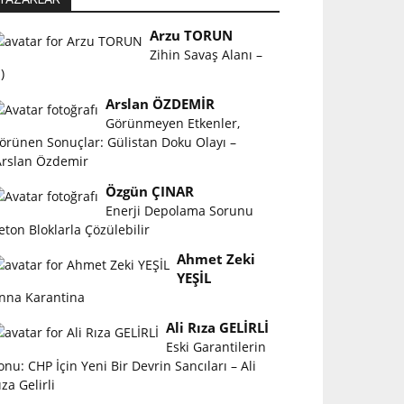
Arzu TORUN
Zihin Savaş Alanı –
)
Arslan ÖZDEMİR
Görünmeyen Etkenler,
örünen Sonuçlar: Gülistan Doku Olayı –
rslan Özdemir
Özgün ÇINAR
Enerji Depolama Sorunu
eton Bloklarla Çözülebilir
Ahmet Zeki
YEŞİL
nna Karantina
Ali Rıza GELİRLİ
Eski Garantilerin
onu: CHP İçin Yeni Bir Devrin Sancıları – Ali
ıza Gelirli