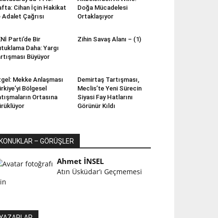
fta: Cihan İçin Hakikat
Doğa Mücadelesi
 Adalet Çağrısı
Ortaklaşıyor
Nİ Parti’de Bir
Zihin Savaş Alanı – (1)
tuklama Daha: Yargı
rtışması Büyüyor
gel: Mekke Anlaşması
Demirtaş Tartışması,
rkiye’yi Bölgesel
Meclis’te Yeni Sürecin
tışmaların Ortasına
Siyasi Fay Hatlarını
rüklüyor
Görünür Kıldı
KONUKLAR – GÖRÜŞLER
Ahmet İNSEL
Atın Üsküdar’ı Geçmemesi
çin
YAZARLAR