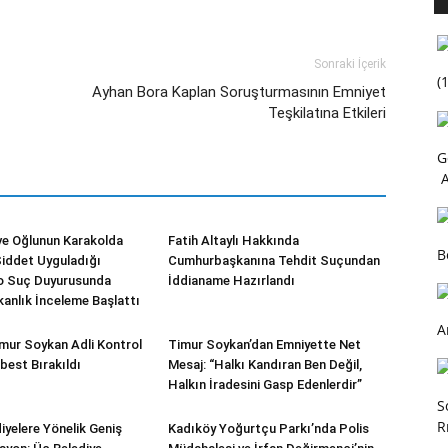
Sonraki İçerik
(1
Ayhan Bora Kaplan Soruşturmasının Emniyet
Teşkilatına Etkileri
G
A
e Oğlunun Karakolda
Fatih Altaylı Hakkında
B
iddet Uyguladığı
Cumhurbaşkanına Tehdit Suçundan
ro Suç Duyurusunda
İddianame Hazırlandı
kanlık İnceleme Başlattı
A
mur Soykan Adli Kontrol
Timur Soykan’dan Emniyette Net
best Bırakıldı
Mesaj: “Halkı Kandıran Ben Değil,
Halkın İradesini Gasp Edenlerdir”
S
R
iyelere Yönelik Geniş
Kadıköy Yoğurtçu Parkı’nda Polis