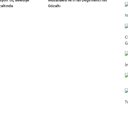
syon: Üç Belediye
Müdahalesi ve İrfan Değirmenci’nin
altında
Gözaltı
Y
C
G
İ
T