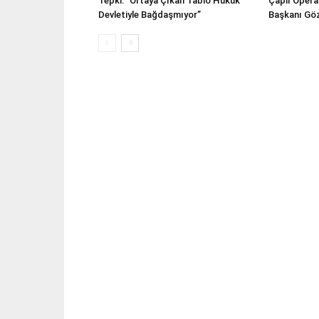
Tepki: “Ortaya Çıkan Tablo Hukuk
Çaplı Opera
Devletiyle Bağdaşmıyor”
Başkanı Göz