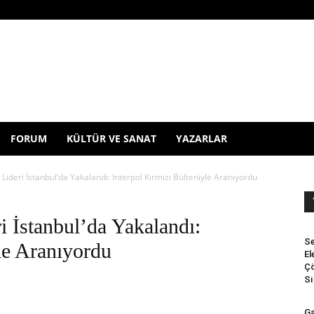
FORUM
KÜLTÜR VE SANAT
YAZARLAR
Lideri İstanbul’da Yakalandı: Interpol Kırmızı Bülteniyle Aranıyordu
i İstanbul’da Yakalandı:
Se
le Aranıyordu
El
Çö
Sı
Ga