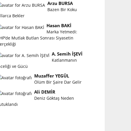
Arzu BURSA
Bazen Bir Koku
ıllarca Bekler
Hasan BAKİ
Marka Yetmedi:
HP’de Mutlak Butlan Sonrası Siyasetin
erçekliği
A. Semih İŞEVİ
Katlanmanın
nceliği ve Gücü
Muzaffer YEGÜL
Ölüm Bir Şaire Dar Gelir
Ali DEMİR
Deniz Göktaş Neden
utuklandı