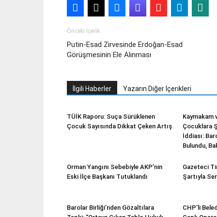
Önceki İçerik
Putin-Esad Zirvesinde Erdoğan-Esad
Görüşmesinin Ele Alınması
İlgili Haberler
Yazarın Diğer İçerikleri
TÜİK Raporu: Suça Sürüklenen
Kaymakam v
Çocuk Sayısında Dikkat Çeken Artış
Çocuklara Ş
İddiası: Ba
Bulundu, Ba
Orman Yangını Sebebiyle AKP’nin
Gazeteci Ti
Eski İlçe Başkanı Tutuklandı
Şartıyla Ser
Barolar Birliği’nden Gözaltılara
CHP’li Beled