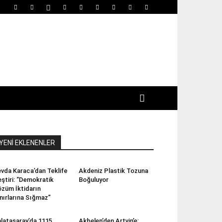
YENİ EKLENENLER
vda Karaca’dan Teklife
Akdeniz Plastik Tozuna
eştiri: “Demokratik
Boğuluyor
züm İktidarın
nırlarına Sığmaz”
latasaray’da 1115.
Akbelen’den Artvin’e: