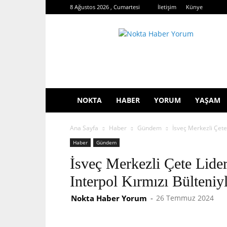
8 Ağustos 2026 , Cumartesi
İletişim
Künye
Nokta
Haber
Yorum
NOKTA
HABER
YORUM
YAŞAM
Ana Sayfa
Haber
Gündem
İsveç Merkezli Çete 
Haber
Gündem
İsveç Merkezli Çete Lider
Interpol Kırmızı Bülteniy
Nokta Haber Yorum
-
26 Temmuz 2024