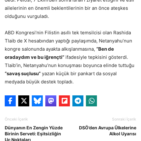
ailelerinin en önemli beklentilerinin bir an önce ateşkes
olduğunu vurguladı.
ABD Kongresi’nin Filistin asıllı tek temsilcisi olan Rashida
Tlaib de X hesabından yaptığı paylaşımda, Netanyahu’nun
kongre salonunda ayakta alkışlanmasına,
“Ben de
oradaydım ve bu iğrençti”
ifadesiyle tepkisini gösterdi.
Tlaib’in, Netanyahu’nun konuşması boyunca elinde tuttuğu
“savaş suçlusu”
yazan küçük bir pankart da sosyal
medyada büyük destek topladı.
Önceki İçerik
Sonraki İçerik
Dünyanın En Zengin Yüzde
DSÖ’den Avrupa Ülkelerine
Birinin Serveti: Eşitsizliğin
Alkol Uyarısı
Uç Noktaları