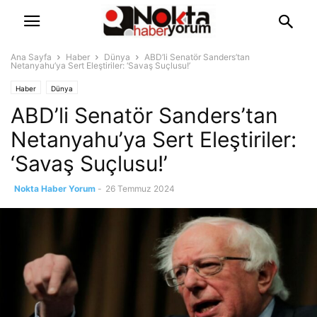
Ana Sayfa
Haber
Dünya
ABD’li Senatör Sanders’tan
Netanyahu’ya Sert Eleştiriler: ‘Savaş Suçlusu!’
Haber
Dünya
ABD’li Senatör Sanders’tan
Netanyahu’ya Sert Eleştiriler:
‘Savaş Suçlusu!’
Nokta Haber Yorum
-
26 Temmuz 2024