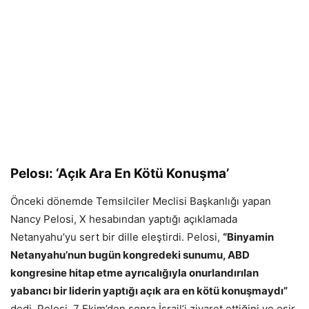
Pelosı: ‘Açık Ara En Kötü Konuşma’
Önceki dönemde Temsilciler Meclisi Başkanlığı yapan
Nancy Pelosi, X hesabından yaptığı açıklamada
Netanyahu’yu sert bir dille eleştirdi. Pelosi,
“Binyamin
Netanyahu’nun bugün kongredeki sunumu, ABD
kongresine hitap etme ayrıcalığıyla onurlandırılan
yabancı bir liderin yaptığı açık ara en kötü konuşmaydı”
dedi. Pelosi, 7 Ekim’den sonra İsrail’i ziyaret ettiğini ve esir