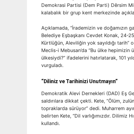
Demokrasi Partisi (Dem Parti) Dêrsim Mil
kalabalık bir grup kent merkezinde açıkl
Açıklamada, “İrademizin ve doğamızın ga
Belediye Eşbaşkanı Cevdet Konak, 24-25 T
Kürtlüğün, Aleviliğin yok sayıldığı tarih” 
Meclis-i Mebusan’da “Bu ülke hepimizin ülk
ülkesiydi?” ifadelerini hatırlatarak, 101 yıl
vurguladı.
“Diliniz ve Tarihinizi Unutmayın”
Demokratik Alevi Dernekleri (DAD) Eş Ge
saldırılara dikkat çekti. Kete, “Ölüm, zul
topraklarda sürüyor” dedi. Muharrem ayı
belirten Kete, “Dil varlığımızdır. Dilimiz Hızı
kullandı.