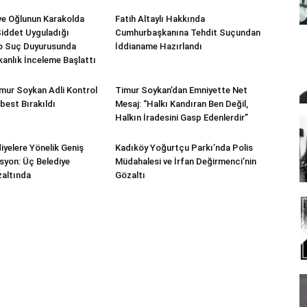
e Oğlunun Karakolda
Fatih Altaylı Hakkında
iddet Uyguladığı
Cumhurbaşkanına Tehdit Suçundan
ro Suç Duyurusunda
İddianame Hazırlandı
kanlık İnceleme Başlattı
mur Soykan Adli Kontrol
Timur Soykan’dan Emniyette Net
best Bırakıldı
Mesaj: “Halkı Kandıran Ben Değil,
Halkın İradesini Gasp Edenlerdir”
iyelere Yönelik Geniş
Kadıköy Yoğurtçu Parkı’nda Polis
syon: Üç Belediye
Müdahalesi ve İrfan Değirmenci’nin
altında
Gözaltı