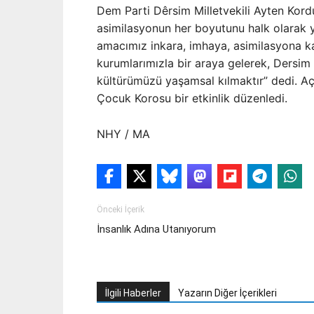
Dem Parti Dêrsim Milletvekili Ayten Kord
asimilasyonun her boyutunu halk olarak yaş
amacımız inkara, imhaya, asimilasyona karş
kurumlarımızla bir araya gelerek, Dersim
kültürümüzü yaşamsal kılmaktır” dedi. Aç
Çocuk Korosu bir etkinlik düzenledi.
NHY / MA
Önceki İçerik
İnsanlık Adına Utanıyorum
İlgili Haberler
Yazarın Diğer İçerikleri