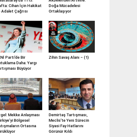
latasaray’da 1115.
Akbelen’den Artvin’e:
fta: Cihan İçin Hakikat
Doğa Mücadelesi
 Adalet Çağrısı
Ortaklaşıyor
Nİ Parti’de Bir
Zihin Savaş Alanı – (1)
tuklama Daha: Yargı
rtışması Büyüyor
gel: Mekke Anlaşması
Demirtaş Tartışması,
rkiye’yi Bölgesel
Meclis’te Yeni Sürecin
tışmaların Ortasına
Siyasi Fay Hatlarını
rüklüyor
Görünür Kıldı