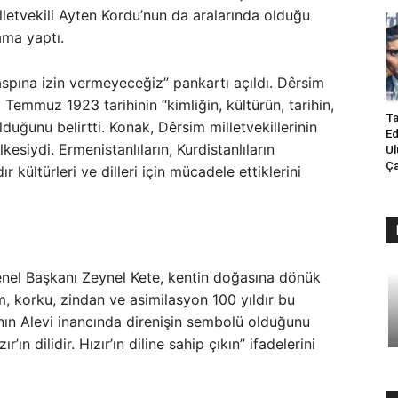
letvekili Ayten Kordu’nun da aralarında olduğu
ama yaptı.
spına izin vermeyeceğiz” pankartı açıldı. Dêrsim
emmuz 1923 tarihinin “kimliğin, kültürün, tarihin,
Ta
olduğunu belirtti. Konak, Dêrsim milletvekillerinin
Ed
esiydi. Ermenistanlıların, Kurdistanlıların
Ul
Ça
dır kültürleri ve dilleri için mücadele ettiklerini
nel Başkanı Zeynel Kete, kentin doğasına dönük
üm, korku, zindan ve asimilasyon 100 yıldır bu
nın Alevi inancında direnişin sembolü olduğunu
r’ın dilidir. Hızır’ın diline sahip çıkın” ifadelerini