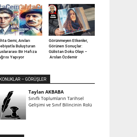
hta Gemi, Anıları
Görünmeyen Etkenler,
ebiyatla Buluşturan
Görünen Sonuçlar:
uslararası Bir Hafıza
Gülistan Doku Olayı –
ğrısı Yapıyor
Arslan Özdemir
KONUKLAR – GÖRÜŞLER
Taylan AKBABA
Sınıflı Toplumların Tarihsel
Gelişimi ve Sınıf Bilincinin Rolü