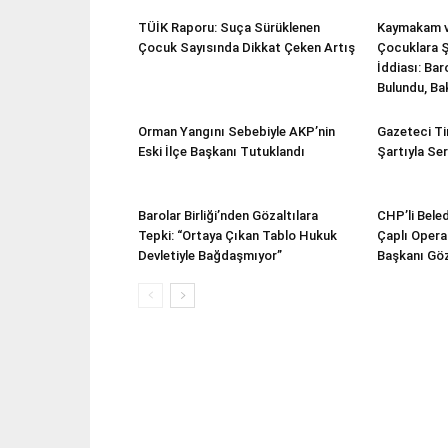
TÜİK Raporu: Suça Sürüklenen
Kaymakam v
Çocuk Sayısında Dikkat Çeken Artış
Çocuklara Ş
İddiası: Ba
Bulundu, Ba
Orman Yangını Sebebiyle AKP’nin
Gazeteci Ti
Eski İlçe Başkanı Tutuklandı
Şartıyla Ser
Barolar Birliği’nden Gözaltılara
CHP’li Beled
Tepki: “Ortaya Çıkan Tablo Hukuk
Çaplı Opera
Devletiyle Bağdaşmıyor”
Başkanı Göz