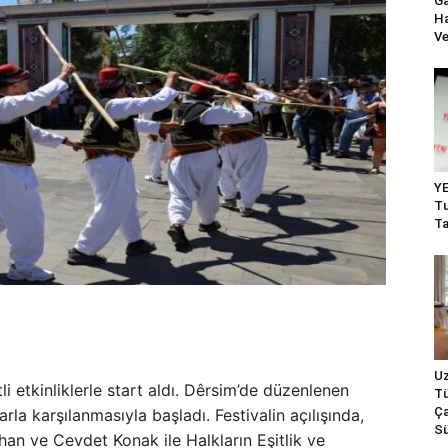
Ga
Ha
Ve
YE
Tu
Ta
Uz
li etkinliklerle start aldı. Dêrsim’de düzenlenen
Tü
Ça
rla karşılanmasıyla başladı. Festivalin açılışında,
Sü
an ve Cevdet Konak ile Halkların Eşitlik ve