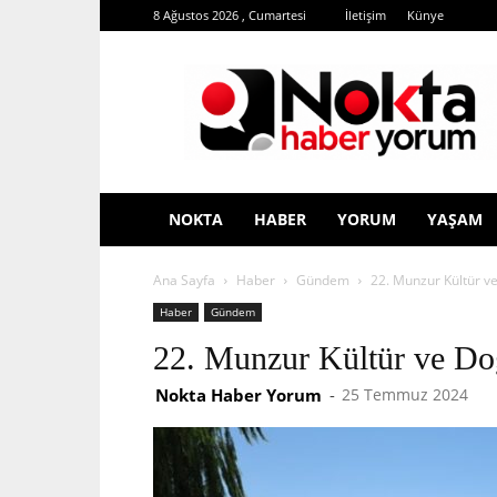
8 Ağustos 2026 , Cumartesi
İletişim
Künye
Nokta
Haber
Yorum
NOKTA
HABER
YORUM
YAŞAM
Ana Sayfa
Haber
Gündem
22. Munzur Kültür ve
Haber
Gündem
22. Munzur Kültür ve Doğ
Nokta Haber Yorum
-
25 Temmuz 2024