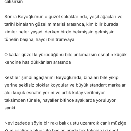
calisirsin
Sonra Beyoğlu’nun o güzel sokaklarında, yeşil ağaçları ve
tarihi binaların güzel mimarisi arasında, kim bilir burada
kimler neler yaşadı derken birde bekmişsin gelmişsin
tünelin başına, haydi bin tramvaya
O kadar güzel ki yürüdüğünü bile anlamazsın esnafın küçük
kendine has dükkânları arasında
Kestiler şimdi ağaçlarımı Beyoğlu’nda, binaları bile yıkıp
yerine şekilsiz bloklar koydular ve büyük standart markalar
aldı küçük esnafın yerini ve artık kolay verilmiyor
taksimden tünele, hayaller bitince ayaklarda yoruluyor
sanki
Nevi zadede söyle bir rakı balık ustu uzanırdık canlı müziğe
Kum saatinde blues ile baslar, arada tek tekçide iki shot