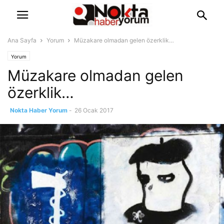
Ana Sayfa
Yorum
Müzakare olmadan gelen özerklik…
Yorum
Müzakare olmadan gelen
özerklik…
Nokta Haber Yorum
-
26 Ocak 2017