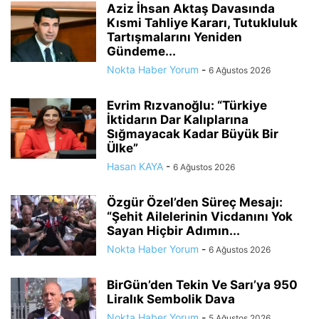
Aziz İhsan Aktaş Davasında
Kısmi Tahliye Kararı, Tutukluluk
Tartışmalarını Yeniden
Gündeme...
Nokta Haber Yorum
-
6 Ağustos 2026
Evrim Rızvanoğlu: “Türkiye
İktidarın Dar Kalıplarına
Sığmayacak Kadar Büyük Bir
Ülke”
Hasan KAYA
-
6 Ağustos 2026
Özgür Özel’den Süreç Mesajı:
“Şehit Ailelerinin Vicdanını Yok
Sayan Hiçbir Adımın...
Nokta Haber Yorum
-
6 Ağustos 2026
BirGün’den Tekin Ve Sarı’ya 950
Liralık Sembolik Dava
Nokta Haber Yorum
-
5 Ağustos 2026