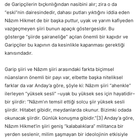
de Garipçilerin bıçkınlığından nasibini alır; zira o da
“eski”nin dairesindedir, dahası putları yıktığını iddia eden
Nâzım Hikmet de bir başka puttur, uyak ve yarım kafiyeden
vazgeçmeyen şiiri bunun apaçık göstergesidir. Bu
gösterge “şiirde şairaneliğe” açılan önemli bir kapıdır ve
Garipçiler bu kapının da kesinlikle kapanması gerektiği
kanısındadır.
Garip şiiri ve Nâzım şiiri arasındaki farkta biçimsel
nüansların önemli bir payı var, elbette başka niteliksel
farklar da var Anday’a göre, şöyle ki: Nâzım şiiri “ahenkle”
ilerleyen “yüksek sesli” –uyak bu yüksek ses için hayatidir–
bir şiirdir: “Nâzım’ın temsil ettiği solcu şiir yüksek sesli
şiirdir. Hitabet gibidir, meydanlarda okunur. Bizimki odada
okunacak şiirdir. Günlük konuşma gibidir.”[3] Anday’a göre,
Nâzım Hikmet’in şiiri geniş “kalabalıklara” militanca bir
yerden seslenir, milim şaşmayan bir ideolojinin etkisiyle