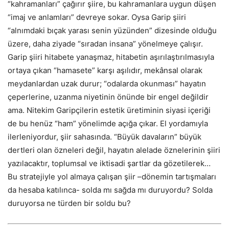
“kahramanları” çağırır şiire, bu kahramanlara uygun düşen
“imaj ve anlamları” devreye sokar. Oysa Garip şiiri
“alnımdaki bıçak yarası senin yüzünden” dizesinde olduğu
üzere, daha ziyade “sıradan insana” yönelmeye çalışır.
Garip şiiri hitabete yanaşmaz, hitabetin aşırılaştırılmasıyla
ortaya çıkan “hamasete” karşı aşılıdır, mekânsal olarak
meydanlardan uzak durur; “odalarda okunması” hayatın
çeperlerine, uzanma niyetinin önünde bir engel değildir
ama. Nitekim Garipçilerin estetik üretiminin siyasi içeriği
de bu henüz “ham” yönelimde açığa çıkar. El yordamıyla
ilerleniyordur, şiir sahasında. “Büyük davaların” büyük
dertleri olan özneleri değil, hayatın alelade öznelerinin şiiri
yazılacaktır, toplumsal ve iktisadi şartlar da gözetilerek…
Bu stratejiyle yol almaya çalışan şiir –dönemin tartışmaları
da hesaba katılınca- solda mı sağda mı duruyordu? Solda
duruyorsa ne türden bir soldu bu?