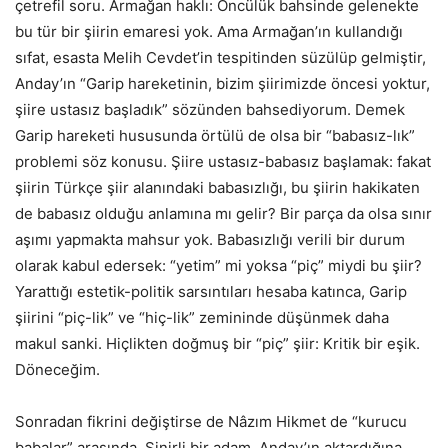
çetrefil soru. Armağan haklı: Öncülük bahsinde gelenekte
bu tür bir şiirin emaresi yok. Ama Armağan’ın kullandığı
sıfat, esasta Melih Cevdet’in tespitinden süzülüp gelmiştir,
Anday’ın “Garip hareketinin, bizim şiirimizde öncesi yoktur,
şiire ustasız başladık” sözünden bahsediyorum. Demek
Garip hareketi hususunda örtülü de olsa bir “babasız-lık”
problemi söz konusu. Şiire ustasız-babasız başlamak: fakat
şiirin Türkçe şiir alanındaki babasızlığı, bu şiirin hakikaten
de babasız olduğu anlamına mı gelir? Bir parça da olsa sınır
aşımı yapmakta mahsur yok. Babasızlığı verili bir durum
olarak kabul edersek: “yetim” mi yoksa “piç” miydi bu şiir?
Yarattığı estetik-politik sarsıntıları hesaba katınca, Garip
şiirini “piç-lik” ve “hiç-lik” zemininde düşünmek daha
makul sanki. Hiçlikten doğmuş bir “piç” şiir: Kritik bir eşik.
Döneceğim.
Sonradan fikrini değiştirse de Nâzım Hikmet de “kurucu
babalar” arasında. Sinirli bir adam. Anday’ın aktardığına