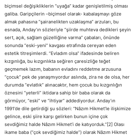
biçimsel değişikliklerin “uyağa” kadar genişletilmiş olması
galiba. Garipçilerin –biçimsel olarak- kabalaşmayı göze
almak pahasına “şairanelikten uzaklaşma” arzuları, bu
esnada, Anday’ın sözleriyle “şiirde muhteva dedikleri şeyin
sert, açık, sağlam güzelliğine varma” çabaları, önünde
sonunda “eski-yeni” kavgası etrafında cereyan eden
estetik titreşimlerdi. “Evladım olsa” ifadesinde beliren
kızgınlığa, bu kızgınlıkta seğiren çaresizliğe teğet
geçmemek lazım, babanın evladını reddetme arzusuna
“çocuk” pek de yanaşmıyordur aslında, zira ne de olsa, her
durumda “evlatlık” alınacaktır, hem çocuk bu kızgınlığın
öznesini “yeterli” iktidara sahip bir baba olarak da
görmüyor, “eski” ve “ihtiyar” addediyordur. Anday’ın
1991’de dile getirdiği şu sözleri: “Nâzım Hikmet’le ilişkimize
gelince, eski şiire karşı gelirken bunun içine çok
sevdiğimiz halde Nâzım Hikmet’i de katıyorduk.”[2] Olası
ikame baba (“çok sevdiğimiz halde”) olarak Nâzım Hikmet