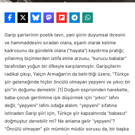
Garip şairlerinin poetik tavrı, yani şiirin duyumsal ibresini
ve hammaddesini sıradan olana, eşanlı olarak kelime
kadrosunu da gündelik olana (“hayata”) kaydırma pratiği;
yıllanmış biçimlerden istifa etme arzusu, “kurucu babalar”
tarafından yoğun bir öfkeyle karşılanmıştır. Garipçilerin
radikal çıkışı, Yalçın Armağan’ın da belirttiği üzere, “Türkçe
şiir geleneğinde hiçbir öncülü olmayan yepyeni ve yıkıcı bir
şiir”in doğumu demektir. [1] Doğum esprisinden hareketle,
baba-çocuk gerilimine ışık düşürmek için “yıkıcı” lafını
değil, “yepyeni” lafını odağa alalım: “yepyeni” sıfatına
istinaden Garip şiiri için, Türkçe şiir kapsamında “babasız”
doğmuştur denebilir mi? Ne anlama gelir “yepyeni”?
“Öncülü olmayan” şiir mümkün müdür sorusu da, bir başka