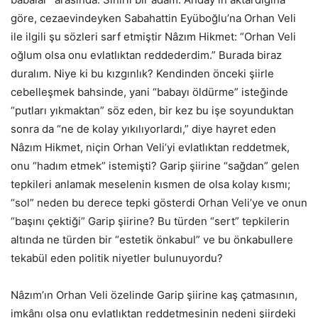
göre, cezaevindeyken Sabahattin Eyüboğlu’na Orhan Veli
ile ilgili şu sözleri sarf etmiştir Nâzım Hikmet: “Orhan Veli
oğlum olsa onu evlatlıktan reddederdim.” Burada biraz
duralım. Niye ki bu kızgınlık? Kendinden önceki şiirle
cebelleşmek bahsinde, yani “babayı öldürme” isteğinde
“putları yıkmaktan” söz eden, bir kez bu işe soyunduktan
sonra da “ne de kolay yıkılıyorlardı,” diye hayret eden
Nâzım Hikmet, niçin Orhan Veli’yi evlatlıktan reddetmek,
onu “hadım etmek” istemişti? Garip şiirine “sağdan” gelen
tepkileri anlamak meselenin kısmen de olsa kolay kısmı;
“sol” neden bu derece tepki gösterdi Orhan Veli’ye ve onun
“başını çektiği” Garip şiirine? Bu türden “sert” tepkilerin
altında ne türden bir “estetik önkabul” ve bu önkabullere
tekabül eden politik niyetler bulunuyordu?
Nâzım’ın Orhan Veli özelinde Garip şiirine kaş çatmasının,
imkânı olsa onu evlatlıktan reddetmesinin nedeni şiirdeki