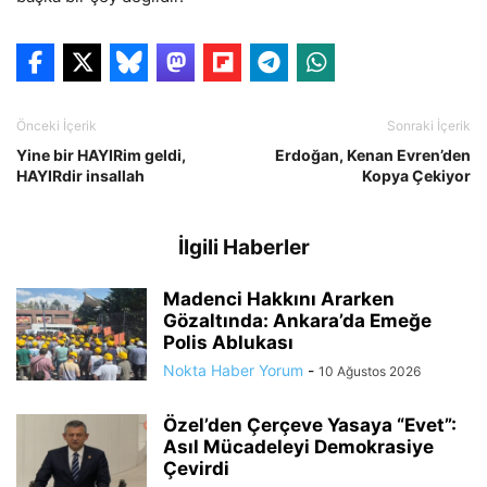
Önceki İçerik
Sonraki İçerik
Yine bir HAYIRim geldi,
Erdoğan, Kenan Evren’den
HAYIRdir insallah
Kopya Çekiyor
İlgili Haberler
Madenci Hakkını Ararken
Gözaltında: Ankara’da Emeğe
Polis Ablukası
Nokta Haber Yorum
-
10 Ağustos 2026
Özel’den Çerçeve Yasaya “Evet”:
Asıl Mücadeleyi Demokrasiye
Çevirdi