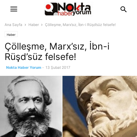
Ana Sayfa
Haber
Çölleşme, Marx’sız, İbn-i Rüşd’süz felsefe!
Haber
Çölleşme, Marx’sız, İbn-i
Rüşd’süz felsefe!
Nokta Haber Yorum
-
13 Şubat 2017