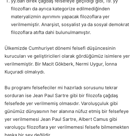
yy.’dan direk çağdaş felsefeye geçildiği gibi, 19. yy
filozofları da ayrıca kategorize edilmediğinden
materyalizmin ayırımını yapacak filozoflara yer
verilmemiştir. Anarşist, sosyalist ya da sosyal demokrat
filozoflara atıfta dahi bulunulmamıştır.
Ülkemizde Cumhuriyet dönemi felsefi düşüncesinin
kurucuları ve geliştiricileri olarak gördüğümüz isimlere yer
verilmemiştir. Bir Macit Gökberk, Nermi Uygur, İonna
Kuçuradi olmalıydı.
Bu programı felsefeciler mi hazırladı sorusunu tekrar
sorduran ise Jean Paul Sartre gibi bir filozofa çağdaş
felsefede yer verilmemiş olmasıdır. Varoluşçuluk gibi
günümüz dünyasının her alanına nüfuz etmiş bir felsefeye
yer verilmemesi Jean Paul Sartre, Albert Camus gibi
varoluşçu filozoflara yer verilmemesi felsefe bilmemekten
başka bir şey değildir.