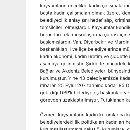
kayyumların öncelikle kadın çalışmaların
başta kadın çalışmaları olmak üzere, ‘de
belediyecilik anlayışını hedef alıp, krimi
temsilcileri olmuşlardır. Kayyumlar kendi
büründürerek, meşrulaştırma çabası içine
başlamışlardır. Van, Diyarbakır ve Mardin
başkanlıkları,il ve ilçe belediyelerinde 
kadın ekonomi, kadın üretim ve şiddetle 
aşamaya gelinmiştir. Şiddetle mücadele 
Bağlar ve Akdeniz Belediyeleri bünyesind
kurulmuştur. Yine 43 belediyemizde kadın 
itibaren 25 Eylül 207 tarihine kadar 85 D
getirdiği DBP’li belediye eş başkanları v
görevden uzaklaştırılmıştır. Tutuklanan k
Özmen, kayyumların kadın kurumlarına kar
belediyelerdeki ilk politikaları kadınları he
kurumsallaştırmaya çalıştığı kurumlara, ka