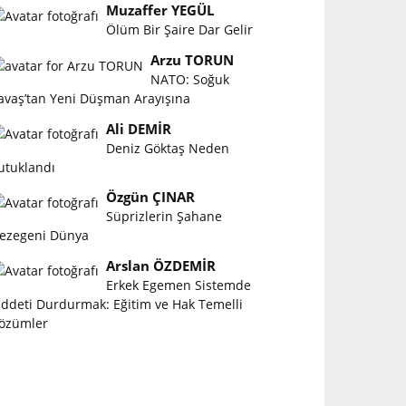
Muzaffer YEGÜL
Ölüm Bir Şaire Dar Gelir
Arzu TORUN
NATO: Soğuk
avaş’tan Yeni Düşman Arayışına
Ali DEMİR
Deniz Göktaş Neden
utuklandı
Özgün ÇINAR
Süprizlerin Şahane
ezegeni Dünya
Arslan ÖZDEMİR
Erkek Egemen Sistemde
iddeti Durdurmak: Eğitim ve Hak Temelli
özümler