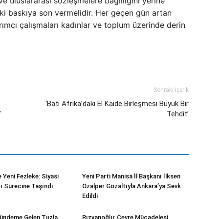
e uluslararası sözleşmelere bağlılığını yerine
eki baskıya son vermelidir. Her geçen gün artan
ımcı çalışmaları kadınlar ve toplum üzerinde derin
Sonraki İçerik
‘Batı Afrika’daki El Kaide Birleşmesi Büyük Bir
’
Tehdit’
 Yeni Fezleke: Siyasi
Yeni Parti Manisa İl Başkanı İlksen
gı Sürecine Taşındı
Özalper Gözaltıyla Ankara’ya Sevk
Edildi
Gündeme Gelen Tuzla
Rızvanoğlu: Çevre Mücadelesi