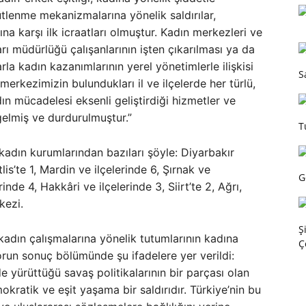
lenme mekanizmalarına yönelik saldırılar,
a karşı ilk icraatları olmuştur. Kadın merkezleri ve
arı müdürlüğü çalışanlarının işten çıkarılması ya da
arla kadın kazanımlarının yerel yönetimlerle ilişkisi
S
merkezimizin bulundukları il ve ilçelerde her türlü,
dın mücadelesi eksenli geliştirdiği hizmetler ve
 gelmiş ve durdurulmuştur.”
T
adın kurumlarından bazıları şöyle: Diyarbakır
is’te 1, Mardin ve ilçelerinde 6, Şırnak ve
G
rinde 4, Hakkâri ve ilçelerinde 3, Siirt’te 2, Ağrı,
kezi.
Ş
dın çalışmalarına yönelik tutumlarının kadına
Ç
porun sonuç bölümünde şu ifadelere yer verildi:
e yürüttüğü savaş politikalarının bir parçası olan
kratik ve eşit yaşama bir saldırıdır. Türkiye’nin bu