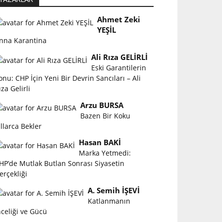
Ahmet Zeki
YEŞİL
nna Karantina
Ali Rıza GELİRLİ
Eski Garantilerin
onu: CHP İçin Yeni Bir Devrin Sancıları – Ali
ıza Gelirli
Arzu BURSA
Bazen Bir Koku
ıllarca Bekler
Hasan BAKİ
Marka Yetmedi:
HP’de Mutlak Butlan Sonrası Siyasetin
erçekliği
A. Semih İŞEVİ
Katlanmanın
nceliği ve Gücü