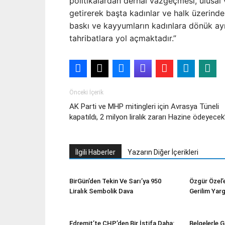
politikalardan derhal vazgeçmesi, ulusal v
getirerek başta kadınlar ve halk üzerind
baskı ve kayyumların kadınlara dönük ayr
tahribatlara yol açmaktadır.”
Önceki İçerik
AK Parti ve MHP mitingleri için Avrasya Tüneli
kapatıldı, 2 milyon liralık zararı Hazine ödeyecek
İlgili Haberler
Yazarın Diğer İçerikleri
BirGün’den Tekin Ve Sarı’ya 950
Özgür Özel’e
Liralık Sembolik Dava
Gerilim Yar
Edremit’te CHP’den Bir İstifa Daha:
Belgelerle 