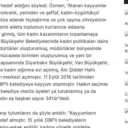
ı hedef aldığını söyledi. Özmen, “Atanan kayyumlar
mokratik, yerinden ve şeffaf, kadın-özgürlükçü’
nalize ederek hiçleştirme ve yok sayma zihniyetinin
A
lerini adeta toplumun kurtarıcısı edasına
 girmiş, tüm kadın kazanımlarını tırpanlamaya
 Büyükşehir Belediyelerinde kadın politikaları daire
S
müdürlükler oluşturulmuş, müdürlükler bünyesinde
R
mücadele birimleri oluşturulmuş ve yeni bir
kapsamında Diyarbakır Büyükşehir, Van Büyükşehir,
e kadın sığınma evi açılmış, Alo Şiddet Hattı
Y
merkezi açılmıştır. 11 Eylül 2016 tarihinden
BP’li belediyeye kayyum atanmıştır. Halkın seçimle
e belediye meclis üyeleri ya tutuklanmış ya da
C
adın eş başkan sayısı 34’tür”dedi.
G
şı tutumlarını da şöyle anlattı: “Kayyumların
def almıştır. 15 yıllık DBP’li belediyelerin
İ
dın-erkek eşitliği, kadına yönelik şiddetle