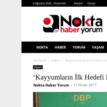
6 Ağustos 2026 , Perşembe
İletişim
Künye
Nokta
Haber
Yorum
NOKTA
HABER
YORUM
YAŞAM
Ana Sayfa
Haber
‘Kayyumların İlk Hedefi Kadın Ça
Haber
‘Kayyumların İlk Hedefi 
Nokta Haber Yorum
-
11 Nisan 2017