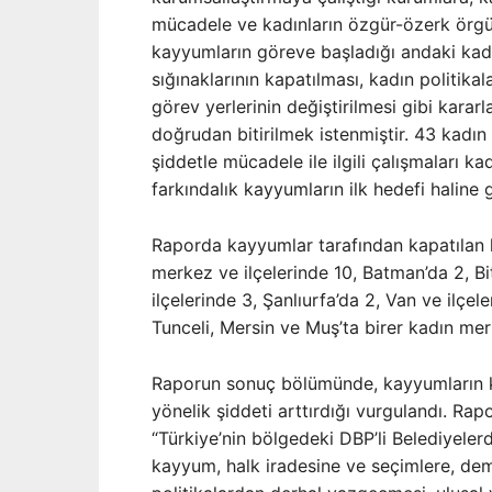
mücadele ve kadınların özgür-özerk örgüt
kayyumların göreve başladığı andaki kadın
sığınaklarının kapatılması, kadın politikal
görev yerlerinin değiştirilmesi gibi kararl
doğrudan bitirilmek istenmiştir. 43 kadın 
şiddetle mücadele ile ilgili çalışmaları ka
farkındalık kayyumların ilk hedefi haline
Raporda kayyumlar tarafından kapatılan k
merkez ve ilçelerinde 10, Batman’da 2, Bitl
ilçelerinde 3, Şanlıurfa’da 2, Van ve ilçele
Tunceli, Mersin ve Muş’ta birer kadın mer
Raporun sonuç bölümünde, kayyumların ka
yönelik şiddeti arttırdığı vurgulandı. Ra
“Türkiye’nin bölgedeki DBP’li Belediyelerd
kayyum, halk iradesine ve seçimlere, demo