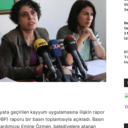
Gö
Se
Be
Ge
3 
İd
Dİ
Tü
Ha
D
ayata geçirilen kayyum uygulamasına ilişkin rapor
BP) raporu bir basın toplantısıyla açıkladı. Basın
Yardımcısı Emine Özmen, belediyelere atanan