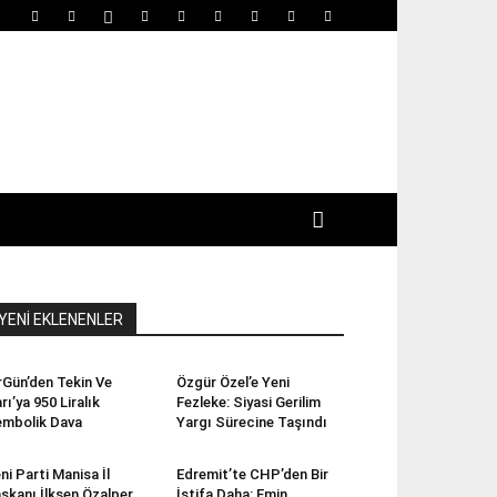
YENİ EKLENENLER
rGün’den Tekin Ve
Özgür Özel’e Yeni
rı’ya 950 Liralık
Fezleke: Siyasi Gerilim
mbolik Dava
Yargı Sürecine Taşındı
ni Parti Manisa İl
Edremit’te CHP’den Bir
şkanı İlksen Özalper
İstifa Daha: Emin