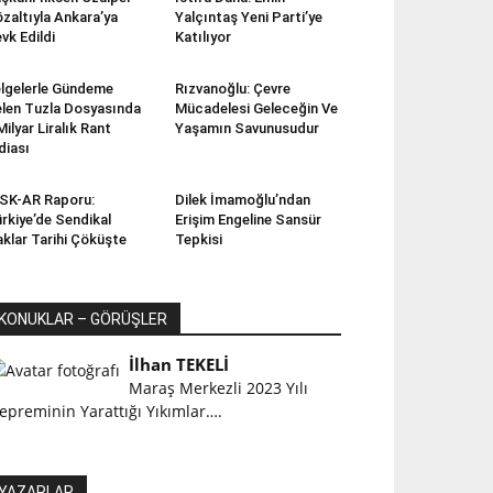
zaltıyla Ankara’ya
Yalçıntaş Yeni Parti’ye
vk Edildi
Katılıyor
lgelerle Gündeme
Rızvanoğlu: Çevre
len Tuzla Dosyasında
Mücadelesi Geleceğin Ve
Milyar Liralık Rant
Yaşamın Savunusudur
diası
SK-AR Raporu:
Dilek İmamoğlu’ndan
rkiye’de Sendikal
Erişim Engeline Sansür
klar Tarihi Çöküşte
Tepkisi
KONUKLAR – GÖRÜŞLER
İlhan TEKELİ
Maraş Merkezli 2023 Yılı
epreminin Yarattığı Yıkımlar….
YAZARLAR