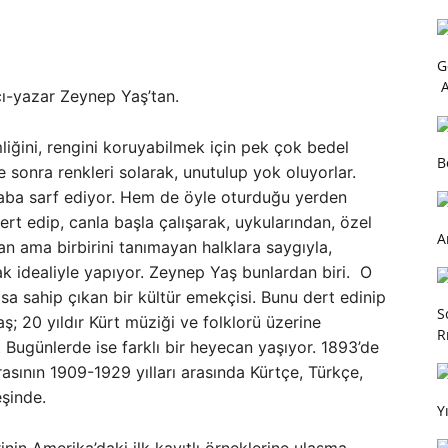
G
A
ı-yazar Zeynep Yaş’tan.
mliğini, rengini koruyabilmek için pek çok bedel
B
 sonra renkleri solarak, unutulup yok oluyorlar.
 çaba sarf ediyor. Hem de öyle oturduğu yerden
ert edip, canla başla çalışarak, uykularından, özel
A
n ama birbirini tanımayan halklara saygıyla,
mak idealiyle yapıyor. Zeynep Yaş bunlardan biri. O
rasa sahip çıkan bir kültür emekçisi. Bunu dert edinip
S
aş; 20 yıldır Kürt müziği ve folklorü üzerine
R
 Bugünlerde ise farklı bir heyecan yaşıyor. 1893’de
asının 1909-1929 yılları arasında Kürtçe, Türkçe,
eşinde.
Y