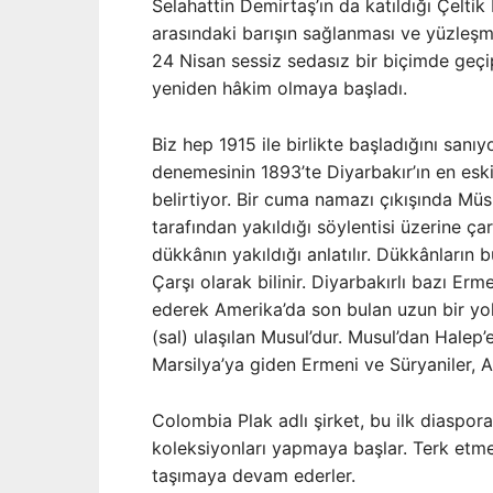
Selahattin Demirtaş’ın da katıldığı Çeltik 
arasındaki barışın sağlanması ve yüzleşm
24 Nisan sessiz sedasız bir biçimde geçip 
yeniden hâkim olmaya başladı.
Biz hep 1915 ile birlikte başladığını sanıy
denemesinin 1893’te Diyarbakır’ın en eski
belirtiyor. Bir cuma namazı çıkışında Mü
tarafından yakıldığı söylentisi üzerine ç
dükkânın yakıldığı anlatılır. Dükkânların
Çarşı olarak bilinir. Diyarbakırlı bazı Er
ederek Amerika’da son bulan uzun bir yol
(sal) ulaşılan Musul’dur. Musul’dan Halep’
Marsilya’ya giden Ermeni ve Süryaniler, A
Colombia Plak adlı şirket, bu ilk diaspo
koleksiyonları yapmaya başlar. Terk etmek
taşımaya devam ederler.