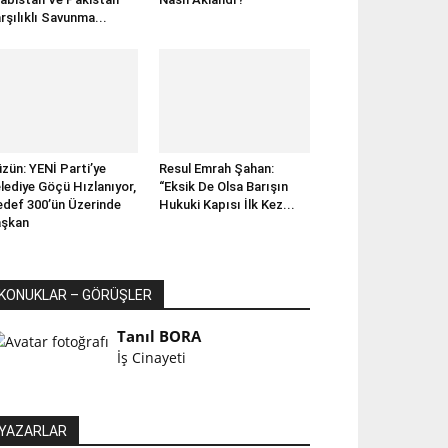
rşılıklı Savunma...
zün: YENİ Parti’ye
Resul Emrah Şahan:
lediye Göçü Hızlanıyor,
“Eksik De Olsa Barışın
def 300’ün Üzerinde
Hukuki Kapısı İlk Kez...
aşkan
KONUKLAR – GÖRÜŞLER
Tanıl BORA
İş Cinayeti
YAZARLAR