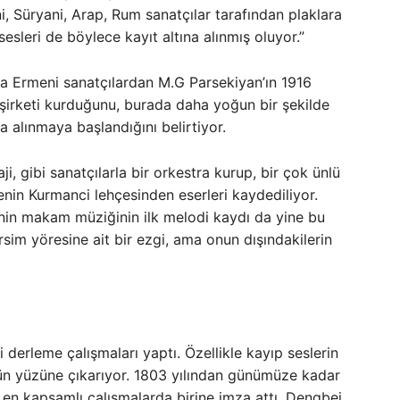
i, Süryani, Arap, Rum sanatçılar tarafından plaklara
esleri de böylece kayıt altına alınmış oluyor.”
a Ermeni sanatçılardan M.G Parsekiyan’ın 1916
 şirketi kurduğunu, burada daha yoğun bir şekilde
a alınmaya başlandığını belirtiyor.
i, gibi sanatçılarla bir orkestra kurup, bir çok ünlü
enin Kurmanci lehçesinden eserleri kaydediliyor.
inin makam müziğinin ilk melodi kaydı da yine bu
rsim yöresine ait bir ezgi, ama onun dışındakilerin
 derleme çalışmaları yaptı. Özellikle kayıp seslerin
gün yüzüne çıkarıyor. 1803 yılından günümüze kadar
ş en kapsamlı çalışmalarda birine imza attı. Dengbej