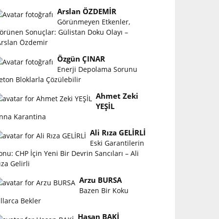
Arslan ÖZDEMİR
Görünmeyen Etkenler,
örünen Sonuçlar: Gülistan Doku Olayı –
rslan Özdemir
Özgün ÇINAR
Enerji Depolama Sorunu
eton Bloklarla Çözülebilir
Ahmet Zeki
YEŞİL
nna Karantina
Ali Rıza GELİRLİ
Eski Garantilerin
onu: CHP İçin Yeni Bir Devrin Sancıları – Ali
ıza Gelirli
Arzu BURSA
Bazen Bir Koku
ıllarca Bekler
Hasan BAKİ