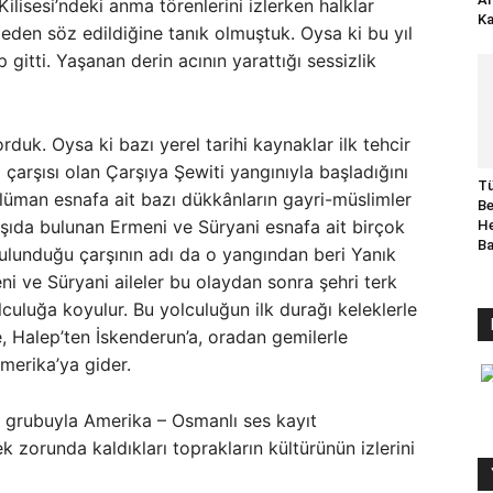
Kilisesi’ndeki anma törenlerini izlerken halklar
Ka
eden söz edildiğine tanık olmuştuk. Oysa ki bu yıl
gitti. Yaşanan derin acının yarattığı sessizlik
orduk. Oysa ki bazı yerel tarihi kaynaklar ilk tehcir
 çarşısı olan Çarşıya Şewiti yangınıyla başladığını
Tü
slüman esnafa ait bazı dükkânların gayri-müslimler
Be
arşıda bulunan Ermeni ve Süryani esnafa ait birçok
He
B
 bulunduğu çarşının adı da o yangından beri Yanık
meni ve Süryani aileler bu olaydan sonra şehri terk
culuğa koyulur. Bu yolculuğun ilk durağı keleklerle
e, Halep’ten İskenderun’a, oradan gemilerle
merika’ya gider.
ra grubuyla Amerika – Osmanlı ses kayıt
 zorunda kaldıkları toprakların kültürünün izlerini