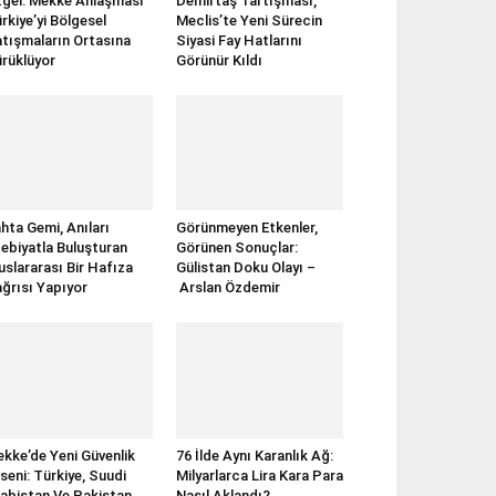
gel: Mekke Anlaşması
Demirtaş Tartışması,
rkiye’yi Bölgesel
Meclis’te Yeni Sürecin
tışmaların Ortasına
Siyasi Fay Hatlarını
rüklüyor
Görünür Kıldı
hta Gemi, Anıları
Görünmeyen Etkenler,
ebiyatla Buluşturan
Görünen Sonuçlar:
uslararası Bir Hafıza
Gülistan Doku Olayı –
ğrısı Yapıyor
Arslan Özdemir
kke’de Yeni Güvenlik
76 İlde Aynı Karanlık Ağ:
seni: Türkiye, Suudi
Milyarlarca Lira Kara Para
abistan Ve Pakistan
Nasıl Aklandı?