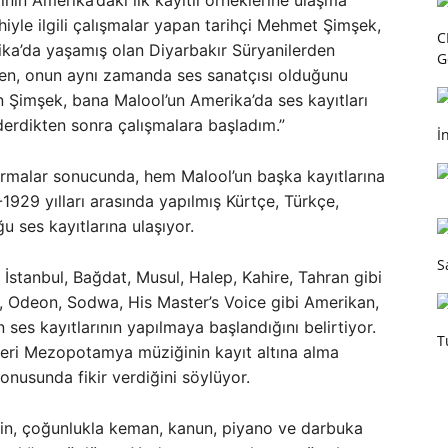
in Amerika’daki ilk kayıtlı örneklerine ulaşma
hiyle ilgili çalışmalar yapan tarihçi Mehmet Şimşek,
C
rika’da yaşamış olan Diyarbakır Süryanilerden
G
en, onun aynı zamanda ses sanatçısı olduğunu
 Şimşek, bana Malool’un Amerika’da ses kayıtları
erdikten sonra çalışmalara başladım.”
İ
ırmalar sonucunda, hem Malool’un başka kayıtlarına
1929 yılları arasında yapılmış Kürtçe, Türkçe,
u ses kayıtlarına ulaşıyor.
S
 İstanbul, Bağdat, Musul, Halep, Kahire, Tahran gibi
 Odeon, Sodwa, His Master’s Voice gibi Amerikan,
an ses kayıtlarının yapılmaya başlandığını belirtiyor.
T
işleri Mezopotamya müziğinin kayıt altına alma
konusunda fikir verdiğini söylüyor.
rin, çoğunlukla keman, kanun, piyano ve darbuka