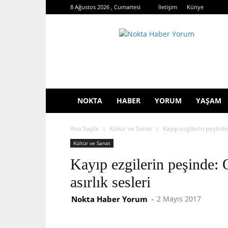
8 Ağustos 2026 , Cumartesi
İletişim
Künye
Nokta
Haber
Yorum
NOKTA
HABER
YORUM
YAŞAM
Ana Sayfa
Kültür ve Sanat
Kayıp ezgilerin peşinde
Kültür ve Sanat
Kayıp ezgilerin peşinde:
asırlık sesleri
Nokta Haber Yorum
-
2 Mayıs 2017