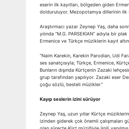
eserin ilk kayıtları, bölgeden giden Ermen
dolduruluyor. Mezopotamya dillerinin ilk s
Araştırmacı yazar Zeynep Yaş, daha sonr
yılında “M.G. PARSEKIAN” adıyla bir plak
Ermenice ve Türkçe müziklerin kayıt altın
“Naim Karekin, Karekin Parodian, Udi Faraj
ses sanatçısıyla; Türkçe, Ermenice, Kürtç
Bunların dışında Kürtçenin Zazaki lehçes
grup tarafından yapılıyor. Zazaki eser De
çoğu sözlü, besteli müzikler.”
Kayıp seslerin izini sürüyor
Zeynep Yaş, uzun yıllar Kürtçe müziklerini
izinden giderek çok önemli çalışmaları 
olan süreçte Kürt müziğiyle ilgili yapılmı