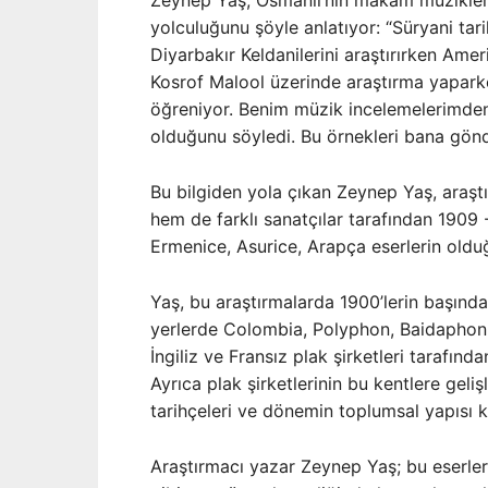
Zeynep Yaş, Osmanlı’nın makam müziklerin
yolculuğunu şöyle anlatıyor: “Süryani tari
Diyarbakır Keldanilerini araştırırken Ame
Kosrof Malool üzerinde araştırma yapark
öğreniyor. Benim müzik incelemelerimden
olduğunu söyledi. Bu örnekleri bana gönd
Bu bilgiden yola çıkan Zeynep Yaş, araşt
hem de farklı sanatçılar tarafından 1909 -
Ermenice, Asurice, Arapça eserlerin olduğ
Yaş, bu araştırmalarda 1900’lerin başında
yerlerde Colombia, Polyphon, Baidaphon,
İngiliz ve Fransız plak şirketleri tarafınd
Ayrıca plak şirketlerinin bu kentlere gel
tarihçeleri ve dönemin toplumsal yapısı 
Araştırmacı yazar Zeynep Yaş; bu eserle