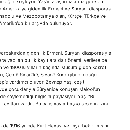
lındığını söylüyor. Yaş’ın araştırmalarına göre bu
n Amerika’ya giden ilk Ermeni ve Süryani diasporası
 Anadolu ve Mezopotamya olan, Kürtçe, Türkçe ve
Amerika’da bir arşivde bulunuyor.
arbakır’dan giden ilk Ermeni, Süryani diasporasıyla
lara yapılan bu ilk kayıtlara dair önemli verilere de
n ve 1900’lü yılların başında Musul’a giden Kosrof
leri, Çemê Sînanîkê, Şivanê Kurd gibi okuduğu
ep’e yardımcı oluyor. Zeynep Yaş, çeşitli
vde çocuklarıyla Süryanice konuşan Malool’un
de söylemediği bilgisini paylaşıyor. Yaş, “Bu
ayıtları vardır. Bu çalışmayla başka seslerin izini
 da 1916 yılında Kürt Havası ve Diyarbekir Divanı