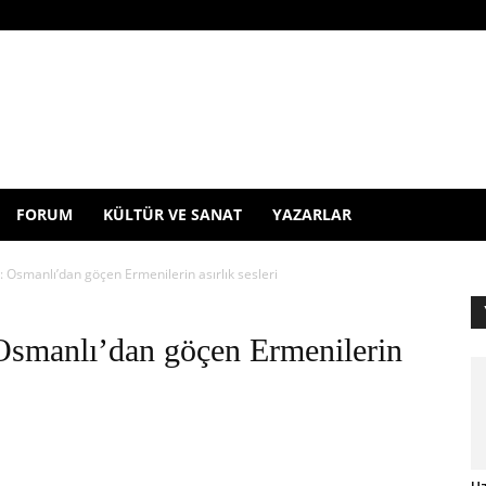
FORUM
KÜLTÜR VE SANAT
YAZARLAR
: Osmanlı’dan göçen Ermenilerin asırlık sesleri
 Osmanlı’dan göçen Ermenilerin