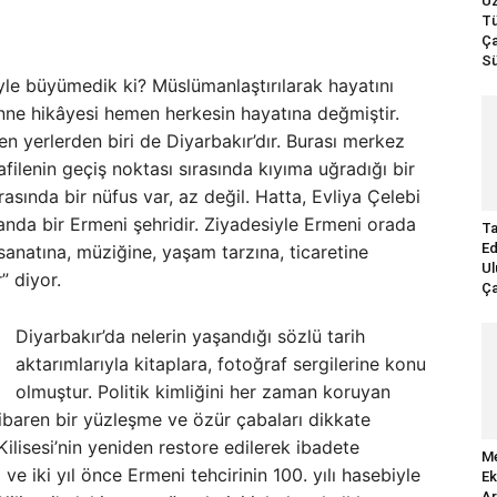
Uz
Tü
Ça
Sü
yle büyümedik ki? Müslümanlaştırılarak hayatını
ne hikâyesi hemen herkesin hayatına değmiştir.
en yerlerden biri de Diyarbakır’dır. Burası merkez
afilenin geçiş noktası sırasında kıyıma uğradığı bir
sında bir nüfus var, az değil. Hatta, Evliya Çelebi
nda bir Ermeni şehridir. Ziyadesiyle Ermeni orada
Ta
Ed
sanatına, müziğine, yaşam tarzına, ticaretine
Ul
” diyor.
Ça
Diyarbakır’da nelerin yaşandığı sözlü tarih
aktarımlarıyla kitaplara, fotoğraf sergilerine konu
olmuştur. Politik kimliğini her zaman koruyan
 itibaren bir yüzleşme ve özür çabaları dikkate
lisesi’nin yeniden restore edilerek ibadete
Me
e iki yıl önce Ermeni tehcirinin 100. yılı hasebiyle
Ek
Ar