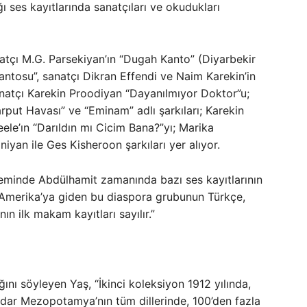
ı ses kayıtlarında sanatçıları ve okudukları
atçı M.G. Parsekiyan’ın “Dugah Kanto” (Diyarbekir
antosu”, sanatçı Dikran Effendi ve Naim Karekin’in
 sanatçı Karekin Proodiyan “Dayanılmıyor Doktor”u;
rput Havası” ve “Eminam” adlı şarkıları; Karekin
ele’ın “Darıldın mı Cicim Bana?”yı; Marika
iyan ile Ges Kisheroon şarkıları yer alıyor.
neminde Abdülhamit zamanında bazı ses kayıtlarının
 Amerika’ya giden bu diaspora grubunun Türkçe,
n ilk makam kayıtları sayılır.”
ğını söyleyen Yaş, “İkinci koleksiyon 1912 yılında,
kadar Mezopotamya’nın tüm dillerinde, 100’den fazla