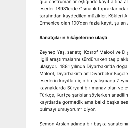
gibi enstrümanlar eşliğinde kayıt altına a
eserler 1893’lerde Osmanlı topraklarında
tarafından kaydedilen müzikler. Kökleri
Ermenice olan 100’den fazla kayıt, şu an 
Sanatçıların hikâyelerine ulaştı
Zeynep Yaş, sanatçı Kosrof Malool ve Diy
ilgili araştırmalarını sürdürürken taş plak
ulaşıyor. 1881 yılında Diyarbakır’da doğa
Malool, Diyarbakır’a ait Diyarbekir Küçe
eserlerin kayıtları için bu çalışmada Zeyn
kaynaklarda Süryani bir manav olan ve e
Türkçe, Kürtçe şarkılar söylerken anadilin
kayıtlarda görmedik ama belki başka ses k
bulmayı umuyorum” diyor.
Şemon Arslan adında bir başka sanatçının