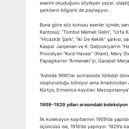
eserini okuduğunu söyleyen yazar, ulaştığ
şarkıların bilgisini de paylaşıyor.
Buna göre söz konusu eserler içinde; san
Kantosu), “Tombul Memeli Gelin”, “Urfa K
“Hicazkâr Şark”, “İki De Keklik” şarkısı;
Kaspar Janjanian ve K. Geljookiyan’ın “Ha
Proodiyan “Kurd Havası” (Klam), Mary Ste
Papagika’nın “Armenaki”yi, Garabet Merjan
“Aslında 1890’lar sonrasında İstibdat dö
oluşturulduğu biliniyor ama Anadolu’dan
Kürtçe, Ermenice kayıtları Mezopotamya’nı
1909-1929 yılları arasındaki koleksiyon
İlk koleksiyon kayıtlarının 1909’da yapıldı
üçüncüsü ise, 1916’da yapılıyor. 1929’a 