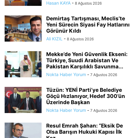
Hasan KAYA
-
8 Ağustos 2026
Demirtaş Tartışması, Meclis’te
Yeni Sürecin Siyasi Fay Hatlarını
Görünür Kıldı
Ali KIZIL
-
8 Ağustos 2026
Mekke’de Yeni Güvenlik Ekseni:
Türkiye, Suudi Arabistan Ve
Pakistan Karşılıklı Savunma...
Nokta Haber Yorum
-
7 Ağustos 2026
Tüzün: YENİ Parti’ye Belediye
Göçü Hızlanıyor, Hedef 300’ün
Üzerinde Başkan
Nokta Haber Yorum
-
7 Ağustos 2026
Resul Emrah Şahan: “Eksik De
Olsa Barışın Hukuki Kapısı İlk
Kez...