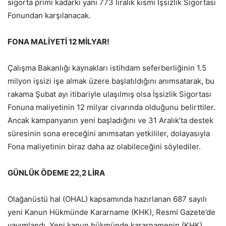
sigorta primi kadarki yani 773 liralık kısmı İşsizlik Sigortası
Fonundan karşılanacak.
FONA MALİYETİ 12 MİLYAR!
Çalışma Bakanlığı kaynakları istihdam seferberliğinin 1.5
milyon işsizi işe almak üzere başlatıldığını anımsatarak, bu
rakama Şubat ayı itibariyle ulaşılmış olsa İşsizlik Sigortası
Fonuna maliyetinin 12 milyar civarında olduğunu belirttiler.
Ancak kampanyanın yeni başladığını ve 31 Aralık’ta destek
süresinin sona ereceğini anımsatan yetkililer, dolayasıyla
Fona maliyetinin biraz daha az olabileceğini söylediler.
GÜNLÜK ÖDEME 22,2 LİRA
Olağanüstü hal (OHAL) kapsamında hazırlanan 687 sayılı
yeni Kanun Hükmünde Kararname (KHK), Resmi Gazete’de
yayımlandı. Yeni kanun hükmünde kararnamenin (KHK)