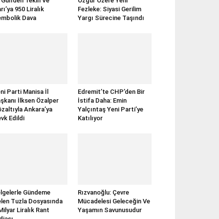
rGün’den Tekin Ve
Özgür Özel’e Yeni
rı’ya 950 Liralık
Fezleke: Siyasi Gerilim
mbolik Dava
Yargı Sürecine Taşındı
ni Parti Manisa İl
Edremit’te CHP’den Bir
şkanı İlksen Özalper
İstifa Daha: Emin
zaltıyla Ankara’ya
Yalçıntaş Yeni Parti’ye
vk Edildi
Katılıyor
lgelerle Gündeme
Rızvanoğlu: Çevre
len Tuzla Dosyasında
Mücadelesi Geleceğin Ve
Milyar Liralık Rant
Yaşamın Savunusudur
diası