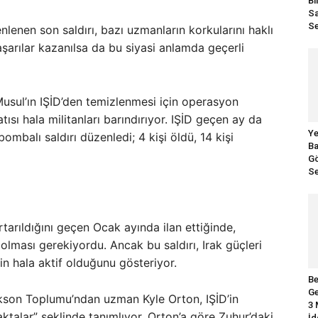
Bi
Sa
Se
enen son saldırı, bazı uzmanların korkularını haklı
aşarılar kazanılsa da bu siyasi anlamda geçerli
Musul’ın IŞİD’den temizlenmesi için operasyon
tısı hala militanları barındırıyor. IŞİD geçen ay da
Ye
balı saldırı düzenledi; 4 kişi öldü, 14 kişi
Ba
Gö
Se
rıldığını geçen Ocak ayında ilan ettiğinde,
olması gerekiyordu. Ancak bu saldırı, Irak güçleri
in hala aktif olduğunu gösteriyor.
Be
Ge
kson Toplumu’ndan uzman Kyle Orton, IŞİD’in
3 
aktalar” şeklinde tanımlıyor. Orton’a göre Zuhur’daki
İd