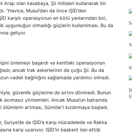
 Arap olan kasabaya, Şii milisleri kullanarak bir
dı. “Havice, Musul’dan da önce IŞİD’den
ŞİD karşıtı operasyonun en kötü yanlarından biri,
S
ik uygunluğun olmadığı güçlerin kullanılması. Bu da
mına geliyor.
T
irişini önlemeyi başardı ve kentteki operasyonun
G
ladı; ancak Irak askerlerinin de çoğu Şii. Bu da
zun vadeli bağlılığını sağlamada yardımcı olmadı.
Ş
niyle, güvenlik güçlerine de sırtını dönmedi. Bunun
Ç
lik acımasız yöntemleri. Ancak Musul’un batısında
il ölümlerin artması, Sünniler’i kızdırmaya başladı.
, Suriye’de de IŞİD’e karşı mücadelede ve Rakka
sına karşı uyarıyor. IŞİD’in başkent ilan ettiği