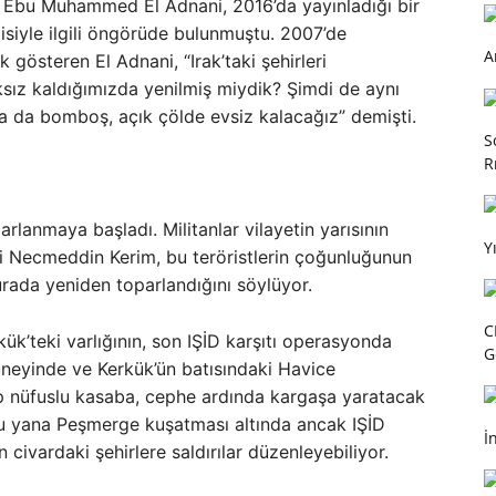
ü Ebu Muhammed El Adnani, 2016’da yayınladığı bir
jisiyle ilgili öngörüde bulunmuştu. 2007’de
A
gösteren El Adnani, “Irak’taki şehirleri
sız kaldığımızda yenilmiş miydik? Şimdi de aynı
ya da bomboş, açık çölde evsiz kalacağız” demişti.
S
R
arlanmaya başladı. Militanlar vilayetin yarısının
Y
isi Necmeddin Kerim, bu teröristlerin çoğunluğunun
rada yeniden toparlandığını söylüyor.
C
ük’teki varlığının, son IŞİD karşıtı operasyonda
G
üneyinde ve Kerkük’ün batısındaki Havice
p nüfuslu kasaba, cephe ardında kargaşa yaratacak
u yana Peşmerge kuşatması altında ancak IŞİD
İ
civardaki şehirlere saldırılar düzenleyebiliyor.