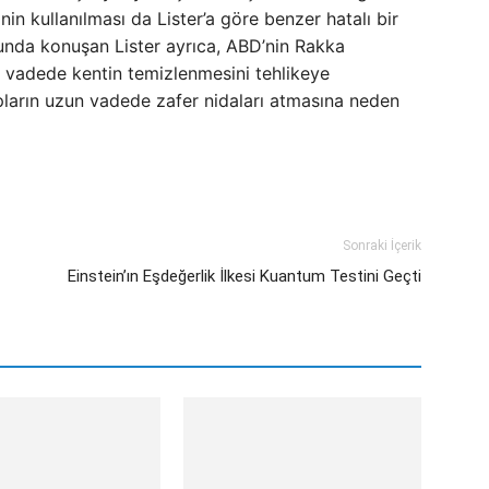
inin kullanılması da Lister’a göre benzer hatalı bir
unda konuşan Lister ayrıca, ABD’nin Rakka
 vadede kentin temizlenmesini tehlikeye
pların uzun vadede zafer nidaları atmasına neden
Sonraki İçerik
Einstein’ın Eşdeğerlik İlkesi Kuantum Testini Geçti