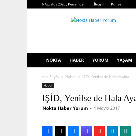
6 Ağustos 2026 , Perşembe
İletişim
Künye
Nokta
Haber
Yorum
NOKTA
HABER
YORUM
YAŞAM
Ana Sayfa
Haber
IŞİD, Yenilse de Hala Ayakta
Haber
IŞİD, Yenilse de Hala Ay
Nokta Haber Yorum
-
4 Mayıs 2017