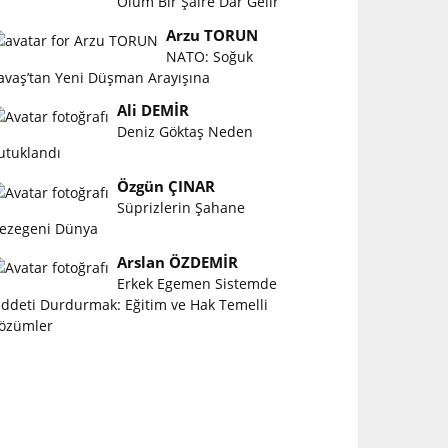
Ölüm Bir Şaire Dar Gelir
Arzu TORUN
NATO: Soğuk
avaş’tan Yeni Düşman Arayışına
Ali DEMİR
Deniz Göktaş Neden
utuklandı
Özgün ÇINAR
Süprizlerin Şahane
ezegeni Dünya
Arslan ÖZDEMİR
Erkek Egemen Sistemde
iddeti Durdurmak: Eğitim ve Hak Temelli
özümler