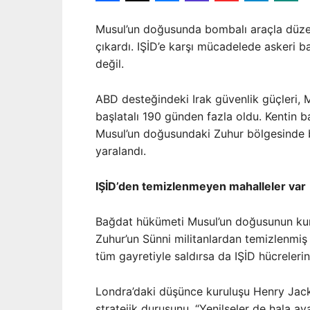
Musul’un doğusunda bombalı araçla düzenl
çıkardı. IŞİD’e karşı mücadelede askeri b
değil.
ABD desteğindeki Irak güvenlik güçleri, 
başlatalı 190 günden fazla oldu. Kentin ba
Musul’un doğusundaki Zuhur bölgesinde bom
yaralandı.
IŞİD’den temizlenmeyen mahalleler var
Bağdat hükümeti Musul’un doğusunun kurta
Zuhur’un Sünni militanlardan temizlenmiş 
tüm gayretiyle saldırsa da IŞİD hücrelerin
Londra’daki düşünce kuruluşu Henry Jac
stratejik duruşunu, “Yenilseler de hala ay