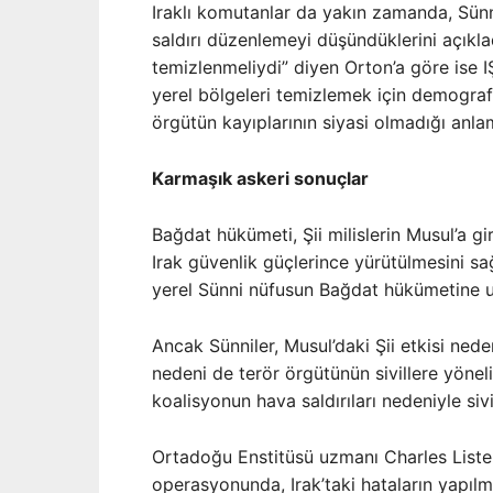
Iraklı komutanlar da yakın zamanda, Sünni
saldırı düzenlemeyi düşündüklerini açıkla
temizlenmeliydi” diyen Orton’a göre ise I
yerel bölgeleri temizlemek için demograf
örgütün kayıplarının siyasi olmadığı anla
Karmaşık askeri sonuçlar
Bağdat hükümeti, Şii milislerin Musul’a g
Irak güvenlik güçlerince yürütülmesini sağ
yerel Sünni nüfusun Bağdat hükümetine u
Ancak Sünniler, Musul’daki Şii etkisi nede
nedeni de terör örgütünün sivillere yöne
koalisyonun hava saldırıları nedeniyle siv
Ortadoğu Enstitüsü uzmanı Charles Lister
operasyonunda, Irak’taki hataların yapılma