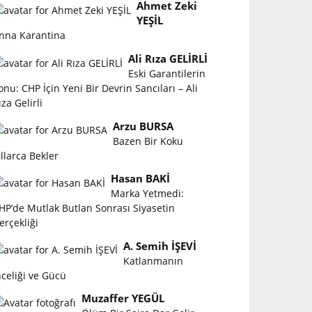
Ahmet Zeki
YEŞİL
nna Karantina
Ali Rıza GELİRLİ
Eski Garantilerin
onu: CHP İçin Yeni Bir Devrin Sancıları – Ali
ıza Gelirli
Arzu BURSA
Bazen Bir Koku
ıllarca Bekler
Hasan BAKİ
Marka Yetmedi:
HP’de Mutlak Butlan Sonrası Siyasetin
erçekliği
A. Semih İŞEVİ
Katlanmanın
nceliği ve Gücü
Muzaffer YEGÜL