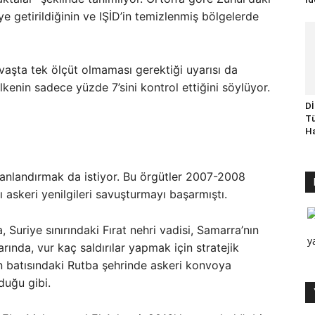
e getirildiğinin ve IŞİD’in temizlenmiş bölgelerde
avaşta tek ölçüt olmaması gerektiği uyarısı da
n ülkenin sadece yüzde 7’sini kontrol ettiğini söylüyor.
Dİ
Tü
Ha
 canlandırmak da istiyor. Bu örgütler 2007-2008
ı askeri yenilgileri savuşturmayı başarmıştı.
Suriye sınırındaki Fırat nehri vadisi, Samarra’nın
y
nda, vur kaç saldırılar yapmak için stratejik
ın batısındaki Rutba şehrinde askeri konvoya
duğu gibi.