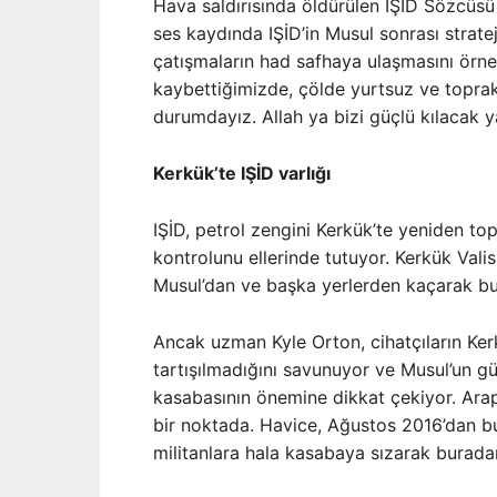
Hava saldırısında öldürülen IŞİD Sözcüs
ses kaydında IŞİD’in Musul sonrası strate
çatışmaların had safhaya ulaşmasını örnek 
kaybettiğimizde, çölde yurtsuz ve toprak
durumdayız. Allah ya bizi güçlü kılacak 
Kerkük’te IŞİD varlığı
IŞİD, petrol zengini Kerkük’te yeniden top
kontrolunu ellerinde tutuyor. Kerkük Val
Musul’dan ve başka yerlerden kaçarak bu
Ancak uzman Kyle Orton, cihatçıların Kerk
tartışılmadığını savunuyor ve Musul’un g
kasabasının önemine dikkat çekiyor. Ara
bir noktada. Havice, Ağustos 2016’dan b
militanlara hala kasabaya sızarak buradan 