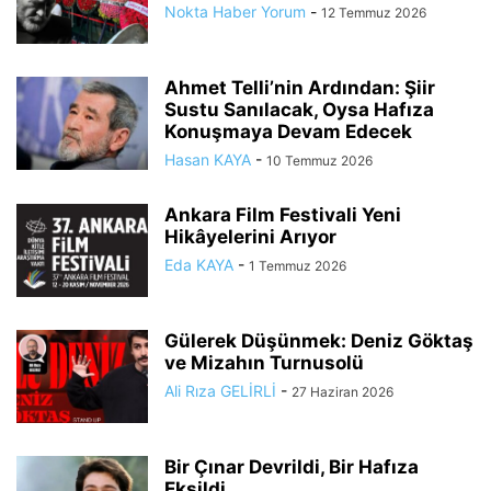
Nokta Haber Yorum
-
12 Temmuz 2026
Ahmet Telli’nin Ardından: Şiir
Sustu Sanılacak, Oysa Hafıza
Konuşmaya Devam Edecek
Hasan KAYA
-
10 Temmuz 2026
Ankara Film Festivali Yeni
Hikâyelerini Arıyor
Eda KAYA
-
1 Temmuz 2026
Gülerek Düşünmek: Deniz Göktaş
ve Mizahın Turnusolü
Ali Rıza GELİRLİ
-
27 Haziran 2026
Bir Çınar Devrildi, Bir Hafıza
Eksildi