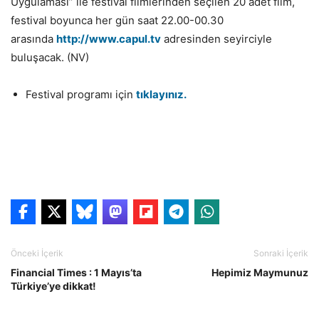
Uygulaması” ile festival filmlerinden seçilen 20 adet film,
festival boyunca her gün saat 22.00-00.30
arasında
http://www.capul.tv
adresinden seyirciyle
buluşacak. (NV)
Festival programı için
tıklayınız.
Önceki İçerik
Sonraki İçerik
Financial Times : 1 Mayıs’ta
Hepimiz Maymunuz
Türkiye’ye dikkat!