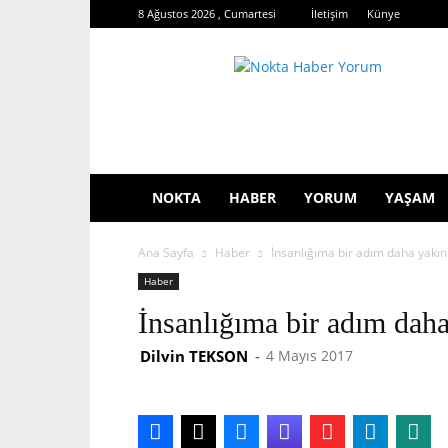
8 Ağustos 2026 , Cumartesi
İletişim
Künye
Nokta
Haber
Yorum
NOKTA
HABER
YORUM
YAŞAM
Ana Sayfa
Haber
İnsanlığıma bir adım daha yakı
Haber
İnsanlığıma bir adım da
Dilvin TEKSON
-
4 Mayıs 2017