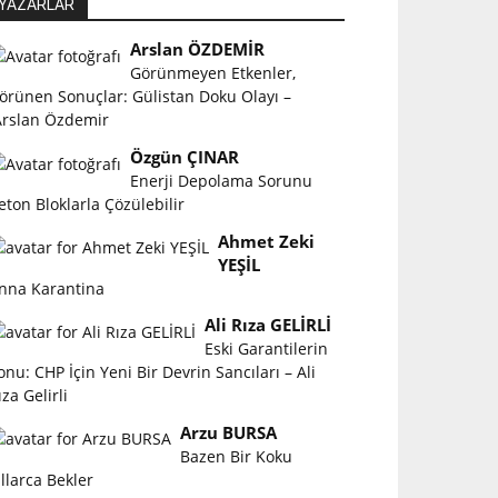
YAZARLAR
Arslan ÖZDEMİR
Görünmeyen Etkenler,
örünen Sonuçlar: Gülistan Doku Olayı –
rslan Özdemir
Özgün ÇINAR
Enerji Depolama Sorunu
eton Bloklarla Çözülebilir
Ahmet Zeki
YEŞİL
nna Karantina
Ali Rıza GELİRLİ
Eski Garantilerin
onu: CHP İçin Yeni Bir Devrin Sancıları – Ali
ıza Gelirli
Arzu BURSA
Bazen Bir Koku
ıllarca Bekler