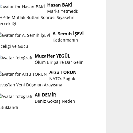
Hasan BAKİ
Marka Yetmedi:
HP’de Mutlak Butlan Sonrası Siyasetin
erçekliği
A. Semih İŞEVİ
Katlanmanın
nceliği ve Gücü
Muzaffer YEGÜL
Ölüm Bir Şaire Dar Gelir
Arzu TORUN
NATO: Soğuk
avaş’tan Yeni Düşman Arayışına
Ali DEMİR
Deniz Göktaş Neden
utuklandı