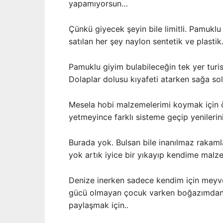
yapamıyorsun…
Çünkü giyecek şeyin bile limitli. Pamuklu
satılan her şey naylon sentetik ve plastik
Pamuklu giyim bulabileceğin tek yer turistl
Dolaplar dolusu kıyafeti atarken sağa sola
Mesela hobi malzemelerimi koymak için öz
yetmeyince farklı sisteme geçip yenilerini
Burada yok. Bulsan bile inanılmaz rakamlar
yok artık iyice bir yıkayıp kendime mal
Denize inerken sadece kendim için meyve
gücü olmayan çocuk varken boğazımdan g
paylaşmak için..