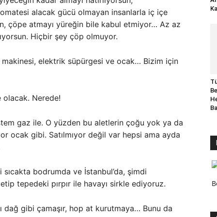
 yiyeceğin kadar almayı hatırlıyorsun,
Ka
matesi alacak gücü olmayan insanlarla iç içe
un, çöpe atmayı yüreğin bile kabul etmiyor… Az az
lıyorsun. Hiçbir şey çöp olmuyor.
 makinesi, elektrik süpürgesi ve ocak… Bizim için
Tü
Be
 olacak. Nerede!
He
B
stem gaz ile. O yüzden bu aletlerin çoğu yok ya da
ıyor ocak gibi. Satılmıyor değil var hepsi ama ayda
.
rdi sıcakta bodrumda ve İstanbul’da, şimdi
B
tip tepedeki pırpır ile havayı sirkle ediyoruz.
ılı dağ gibi çamaşır, hop at kurutmaya… Bunu da