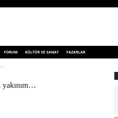
FORUM
KÜLTÜR VE SANAT
YAZARLAR
nım…
ha yakınım…