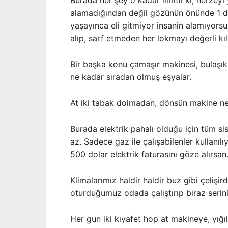
Burada her şey o kadar limitli ki, herzeyi
alamadığından değil gözünün önünde 1 do
yaşayınca eli gitmiyor insanin alamıyors
alıp, sarf etmeden her lokmayı değerli kı
Bir başka konu çamaşır makinesi, bulaşık
ne kadar sıradan olmuş eşyalar.
At iki tabak dolmadan, dönsün makine ne
Burada elektrik pahalı olduğu için tüm si
az. Sadece gaz ile çalışabilenler kullanıl
500 dolar elektrik faturasını göze alırsan
Klimalarımız haldir haldir buz gibi çelişi
oturduğumuz odada çalıştırıp biraz serinle
Her gun iki kıyafet hop at makineye, yığ