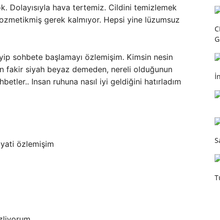
. Dolayısıyla hava tertemiz. Cildini temizlemek
 kozmetikmiş gerek kalmıyor. Hepsi yine lüzumsuz
C
G
yip sohbete başlamayı özlemişim. Kimsin nesin
gin fakir siyah beyaz demeden, nereli olduğunun
İ
tler.. Insan ruhuna nasıl iyi geldiğini hatırladım
S
ayati özlemişim
T
zliyorum..