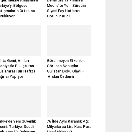
gel: Mekke Anlaşması
Demirtaş Tartışması,
rkiye’yi Bölgesel
Meclis’te Yeni Sürecin
tışmaların Ortasına
Siyasi Fay Hatlarını
rüklüyor
Görünür Kıldı
hta Gemi, Anıları
Görünmeyen Etkenler,
ebiyatla Buluşturan
Görünen Sonuçlar:
uslararası Bir Hafıza
Gülistan Doku Olayı –
ğrısı Yapıyor
Arslan Özdemir
kke’de Yeni Güvenlik
76 İlde Aynı Karanlık Ağ:
seni: Türkiye, Suudi
Milyarlarca Lira Kara Para
abistan Ve Pakistan
Nasıl Aklandı?