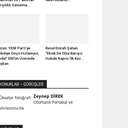
rşılıklı Savunma...
zün: YENİ Parti’ye
Resul Emrah Şahan:
lediye Göçü Hızlanıyor,
“Eksik De Olsa Barışın
def 300’ün Üzerinde
Hukuki Kapısı İlk Kez...
aşkan
KONUKLAR – GÖRÜŞLER
Zeynep DİREK
Otomatik Portakal ve
elirlenimcilik