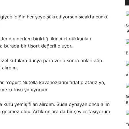
 giyebildiğin her şeye şükrediyorsun sıcakta çünkü
.
G
A
erin giderken biriktiği ikinci el dükkanları.
 burada bir tişört değerli oluyor..
B
el kutulara dünya para verip sonra onları atıp
 alırdım.
A
. Yoğurt Nutella kavanozlarını fırlatıp atarız ya,
zeme kutusu yapıyorum.
S
R
 kuru yemiş filan alırdım. Suda oynayan onca alım
eçmez oldu. Artık onlara da bir şeyler taşıyorum
Y