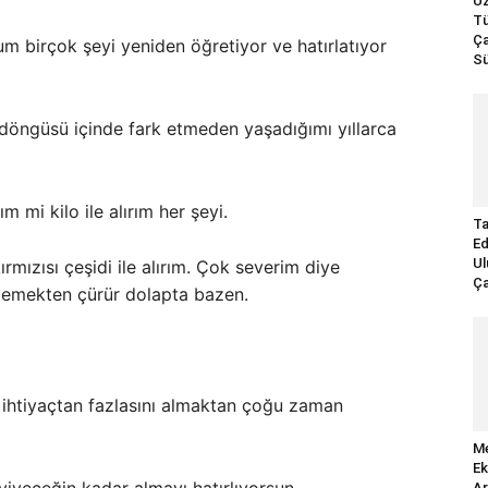
Uz
Tü
Ça
 birçok şeyi yeniden öğretiyor ve hatırlatıyor
Sü
döngüsü içinde fark etmeden yaşadığımı yıllarca
mi kilo ile alırım her şeyi.
Ta
Ed
Ul
kırmızısı çeşidi ile alırım. Çok severim diye
Ça
rememekten çürür dolapta bazen.
htiyaçtan fazlasını almaktan çoğu zaman
Me
Ek
Ar