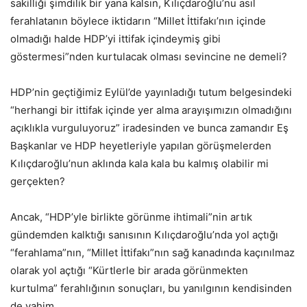
sakilliği şimdilik bir yana kalsın, Kılıçdaroğlu’nu asıl
ferahlatanın böylece iktidarın “Millet İttifakı’nın içinde
olmadığı halde HDP’yi ittifak içindeymiş gibi
göstermesi”nden kurtulacak olması sevincine ne demeli?
HDP’nin geçtiğimiz Eylül’de yayınladığı tutum belgesindeki
“herhangi bir ittifak içinde yer alma arayışımızın olmadığını
açıklıkla vurguluyoruz” iradesinden ve bunca zamandır Eş
Başkanlar ve HDP heyetleriyle yapılan görüşmelerden
Kılıçdaroğlu’nun aklında kala kala bu kalmış olabilir mi
gerçekten?
Ancak, “HDP’yle birlikte görünme ihtimali”nin artık
gündemden kalktığı sanısının Kılıçdaroğlu’nda yol açtığı
“ferahlama”nın, “Millet İttifakı”nın sağ kanadında kaçınılmaz
olarak yol açtığı “Kürtlerle bir arada görünmekten
kurtulma” ferahlığının sonuçları, bu yanılgının kendisinden
de vahim.