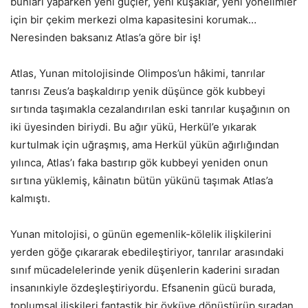
bunları yaparken yeni güçler, yeni kuşaklar, yeni yönelimler
için bir çekim merkezi olma kapasitesini korumak…
Neresinden baksanız Atlas’a göre bir iş!
Atlas, Yunan mitolojisinde Olimpos’un hâkimi, tanrılar
tanrısı Zeus’a başkaldırıp yenik düşünce gök kubbeyi
sırtında taşımakla cezalandırılan eski tanrılar kuşağının on
iki üyesinden biriydi. Bu ağır yükü, Herkül’e yıkarak
kurtulmak için uğraşmış, ama Herkül yükün ağırlığından
yılınca, Atlas’ı faka bastırıp gök kubbeyi yeniden onun
sırtına yüklemiş, kâinatın bütün yükünü taşımak Atlas’a
kalmıştı.
Yunan mitolojisi, o günün egemenlik-kölelik ilişkilerini
yerden göğe çıkararak ebedileştiriyor, tanrılar arasındaki
sınıf mücadelelerinde yenik düşenlerin kaderini sıradan
insanınkiyle özdeşleştiriyordu. Efsanenin gücü burada,
toplumsal ilişkileri fantastik bir öyküye dönüştürüp sıradan