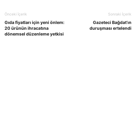
Önceki İçerik
Sonraki İçerik
Gıda fiyatları için yeni önlem:
Gazeteci Bağdat’ın
20 ürünün ihracatına
duruşması ertelendi
dönemsel düzenleme yetkisi