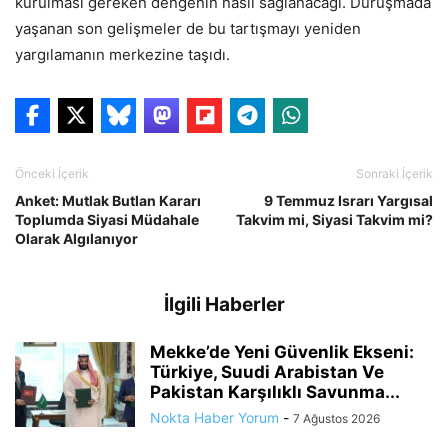
kurulması gereken dengenin nasıl sağlanacağı. Duruşmada
yaşanan son gelişmeler de bu tartışmayı yeniden
yargılamanın merkezine taşıdı.
Önceki İçerik
Sonraki İçerik
Anket: Mutlak Butlan Kararı
9 Temmuz Israrı Yargısal
Toplumda Siyasi Müdahale
Takvim mi, Siyasi Takvim mi?
Olarak Algılanıyor
İlgili Haberler
Mekke’de Yeni Güvenlik Ekseni:
Türkiye, Suudi Arabistan Ve
Pakistan Karşılıklı Savunma...
Nokta Haber Yorum
-
7 Ağustos 2026