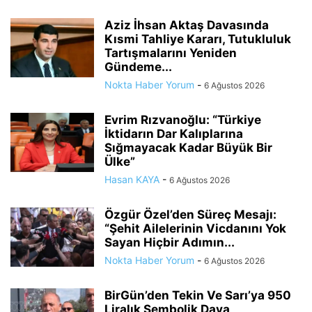
Aziz İhsan Aktaş Davasında
Kısmi Tahliye Kararı, Tutukluluk
Tartışmalarını Yeniden
Gündeme...
Nokta Haber Yorum
-
6 Ağustos 2026
Evrim Rızvanoğlu: “Türkiye
İktidarın Dar Kalıplarına
Sığmayacak Kadar Büyük Bir
Ülke”
Hasan KAYA
-
6 Ağustos 2026
Özgür Özel’den Süreç Mesajı:
“Şehit Ailelerinin Vicdanını Yok
Sayan Hiçbir Adımın...
Nokta Haber Yorum
-
6 Ağustos 2026
BirGün’den Tekin Ve Sarı’ya 950
Liralık Sembolik Dava