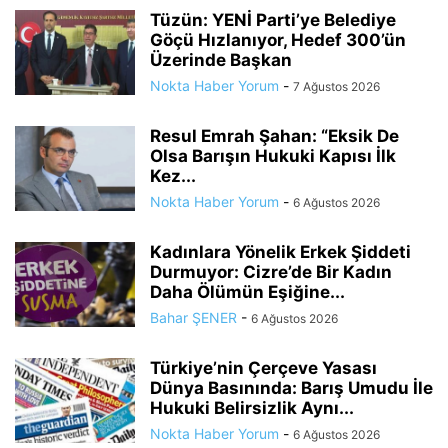
Tüzün: YENİ Parti’ye Belediye
Göçü Hızlanıyor, Hedef 300’ün
Üzerinde Başkan
Nokta Haber Yorum
-
7 Ağustos 2026
Resul Emrah Şahan: “Eksik De
Olsa Barışın Hukuki Kapısı İlk
Kez...
Nokta Haber Yorum
-
6 Ağustos 2026
Kadınlara Yönelik Erkek Şiddeti
Durmuyor: Cizre’de Bir Kadın
Daha Ölümün Eşiğine...
Bahar ŞENER
-
6 Ağustos 2026
Türkiye’nin Çerçeve Yasası
Dünya Basınında: Barış Umudu İle
Hukuki Belirsizlik Aynı...
Nokta Haber Yorum
-
6 Ağustos 2026