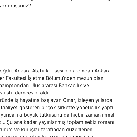
liyor musunuz?
oğdu. Ankara Atatürk Lisesi'nin ardından Ankara
iler Fakültesi İşletme Bölümü’nden mezun olan
thampton’dan Uluslararası Bankacılık ve
 üstü derecesini aldı.
ründe iş hayatına başlayan Çınar, izleyen yıllarda
faaliyet gösteren birçok şirkette yöneticilik yaptı.
oyunca, iki büyük tutkusunu da hiçbir zaman ihmal
... Şu ana kadar yayınlanmış toplam sekiz romanı
kurum ve kuruşlar tarafından düzenlenen
zım ve yazma ritüelleri üzerine konuşmalar