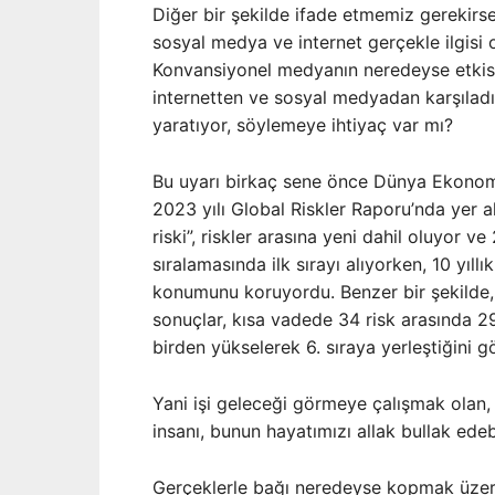
Diğer bir şekilde ifade etmemiz gerekirse
sosyal medya ve internet gerçekle ilgis
Konvansiyonel medyanın neredeyse etkisini
internetten ve sosyal medyadan karşılad
yaratıyor, söylemeye ihtiyaç var mı?
Bu uyarı birkaç sene önce Dünya Ekonomi
2023 yılı Global Riskler Raporu’nda yer a
riski”, riskler arasına yeni dahil oluyor v
sıralamasında ilk sırayı alıyorken, 10 yıllı
konumunu koruyordu. Benzer bir şekilde, 
sonuçlar, kısa vadede 34 risk arasında 29
birden yükselerek 6. sıraya yerleştiğini g
Yani işi geleceği görmeye çalışmak olan, 
insanı, bunun hayatımızı allak bullak ede
Gerçeklerle bağı neredeyse kopmak üzere 