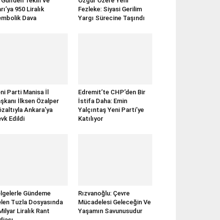
rGün’den Tekin Ve
Özgür Özel’e Yeni
rı’ya 950 Liralık
Fezleke: Siyasi Gerilim
mbolik Dava
Yargı Sürecine Taşındı
ni Parti Manisa İl
Edremit’te CHP’den Bir
şkanı İlksen Özalper
İstifa Daha: Emin
zaltıyla Ankara’ya
Yalçıntaş Yeni Parti’ye
vk Edildi
Katılıyor
lgelerle Gündeme
Rızvanoğlu: Çevre
len Tuzla Dosyasında
Mücadelesi Geleceğin Ve
Milyar Liralık Rant
Yaşamın Savunusudur
diası