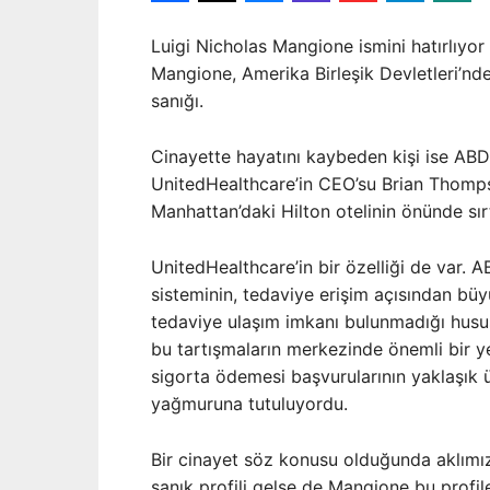
Luigi Nicholas Mangione ismini hatırlıyor 
Mangione, Amerika Birleşik Devletleri’nd
sanığı.
Cinayette hayatını kaybeden kişi ise ABD’
UnitedHealthcare’in CEO’su Brian Thomp
Manhattan’daki Hilton otelinin önünde sır
UnitedHealthcare’in bir özelliği de var. A
sisteminin, tedaviye erişim açısından büy
tedaviye ulaşım imkanı bulunmadığı hususu
bu tartışmaların merkezinde önemli bir ye
sigorta ödemesi başvurularının yaklaşık üçt
yağmuruna tutuluyordu.
Bir cinayet söz konusu olduğunda aklımız
sanık profili gelse de Mangione bu profil