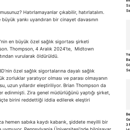
Bi
Sa
Se
musunuz? Hatırlamayanlar çıkabilir, hatırlatalım.
e büyük yankı uyandıran bir cinayet davasının
nin en büyük özel sağlık sigortası şirketi
son. Thompson, 4 Aralık 2024’te, Midtown
Ye
tından vurularak öldürüldü.
Ba
Gö
BD’nin özel sağlık sigortalarına dayalı sağlık
Se
ük zorluklar yaratıyor olması ve parası olmayanın
, uzun yıllardır eleştiriliyor. Brian Thompson da
r edinmişti. Zira genel müdürlüğünü yaptığı şirket,
e birini reddettiği iddia edilerek eleştiri
Be
Ge
a hemen sabıka kaydı kabarık, şiddete meyilli bir
3 
e uymuyor. Pennsylvania Üniversitesi’nde bilgisayar
İd