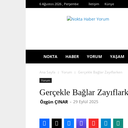
6 Ağustos 2026 , Perşembe
İletişim
Künye
Nokta
Haber
Yorum
NOKTA
HABER
YORUM
YAŞAM
Ana Sayfa
Yorum
Gerçekle Bağlar Zayıflarken
Yorum
Gerçekle Bağlar Zayıflar
Özgün ÇINAR
-
29 Eylül 2025