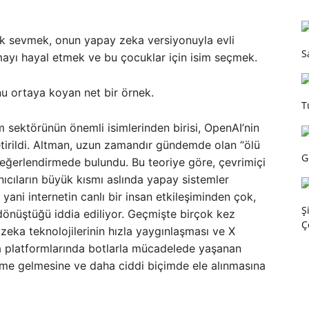
rak sevmek, onun yapay zeka versiyonuyla evli
S
ayı hayal etmek ve bu çocuklar için isim seçmek.
u ortaya koyan net bir örnek.
T
m sektörünün önemli isimlerinden birisi, OpenAI’nin
tirildi. Altman, uzun zamandır gündemde olan “ölü
G
r değerlendirmede bulundu. Bu teoriye göre, çevrimiçi
ıcıların büyük kısmı aslında yapay sistemler
yani internetin canlı bir insan etkileşiminden çok,
Ş
 dönüştüğü iddia ediliyor. Geçmişte birçok kez
Ç
ka teknolojilerinin hızla yaygınlaşması ve X
ya platformlarında botlarla mücadelede yaşanan
deme gelmesine ve daha ciddi biçimde ele alınmasına