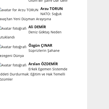
Ölüm Bir Şaire Dar Gelir
Arzu TORUN
NATO: Soğuk
avaş’tan Yeni Düşman Arayışına
Ali DEMİR
Deniz Göktaş Neden
utuklandı
Özgün ÇINAR
Süprizlerin Şahane
ezegeni Dünya
Arslan ÖZDEMİR
Erkek Egemen Sistemde
iddeti Durdurmak: Eğitim ve Hak Temelli
özümler