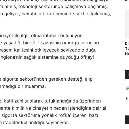
m almış, teknoloji sektöründe çalışmaya başlamış,
n geliyor, hayatının bir döneminde sörfle ilgilenmiş,
yet ile ilgili olma ihtimali bulunuyor.
ve yaşadığı bir sörf kazasının omurga sorunları
Dİ
Tü
ın yaşam kalitesini etkileyecek seviyede olduğu
Ha
 Mangione’nin sağlık sistemine duyduğu öfkeyi
ında sigorta sektöründen gereken desteği alıp
tırmadığı bir muamma.
h
 katil zanlısı olarak tutuklandığında üzerinden
sahte kimlik ve cinayetin neden işlendiğine dair el
a sigorta sektörüne yönelik “öfke” içeren, bazı
 ifadeler kullanıldığı söyleniyor.