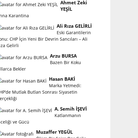
Ahmet Zeki
YEŞİL
nna Karantina
Ali Rıza GELİRLİ
Eski Garantilerin
onu: CHP İçin Yeni Bir Devrin Sancıları – Ali
ıza Gelirli
Arzu BURSA
Bazen Bir Koku
ıllarca Bekler
Hasan BAKİ
Marka Yetmedi:
HP’de Mutlak Butlan Sonrası Siyasetin
erçekliği
A. Semih İŞEVİ
Katlanmanın
nceliği ve Gücü
Muzaffer YEGÜL