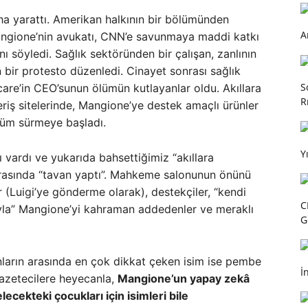
aha yarattı. Amerikan halkının bir bölümünden
A
ngione’nin avukatı, CNN’e savunmaya maddi katkı
nı söyledi. Sağlık sektöründen bir çalışan, zanlının
 bir protesto düzenledi. Cinayet sonrası sağlık
S
hcare’in CEO’sunun ölümün kutlayanlar oldu. Akıllara
R
riş sitelerinde, Mangione’ye destek amaçlı ürünler
hüküm sürmeye başladı.
Y
vardı ve yukarıda bahsettiğimiz “akıllara
rasında “tavan yaptı”. Mahkeme salonunun önünü
r (Luigi’ye gönderme olarak), destekçiler, “kendi
C
ıyla” Mangione’yi kahraman addedenler ve meraklı
G
ların arasında en çok dikkat çeken isim ise pembe
İ
 gazetecilere heyecanla,
Mangione’un yapay zekâ
lecekteki çocukları için isimleri bile