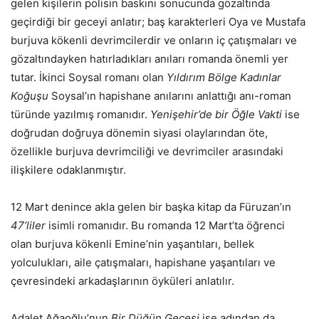
gelen kişilerin polisin baskını sonucunda gözaltında
geçirdiği bir geceyi anlatır; baş karakterleri Oya ve Mustafa
burjuva kökenli devrimcilerdir ve onların iç çatışmaları ve
gözaltındayken hatırladıkları anıları romanda önemli yer
tutar. İkinci Soysal romanı olan
Yıldırım Bölge Kadınlar
Koğuşu
Soysal’ın hapishane anılarını anlattığı anı-roman
türünde yazılmış romanıdır.
Yenişehir’de bir Öğle Vakti
ise
doğrudan doğruya dönemin siyasi olaylarından öte,
özellikle burjuva devrimciliği ve devrimciler arasındaki
ilişkilere odaklanmıştır.
12 Mart denince akla gelen bir başka kitap da Füruzan’ın
47’liler
isimli romanıdır. Bu romanda 12 Mart’ta öğrenci
olan burjuva kökenli Emine’nin yaşantıları, bellek
yolculukları, aile çatışmaları, hapishane yaşantıları ve
çevresindeki arkadaşlarının öyküleri anlatılır.
Adalet Ağaoğlu’nun
Bir Düğün Gecesi
ise adından da