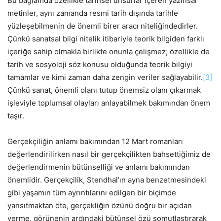
Bu bağlamda özellikle tarihsel unsurlar içeren yazınsal
metinler, aynı zamanda resmi tarih dışında tarihle
yüzleşebilmenin de önemli birer aracı niteliğindedirler.
Çünkü sanatsal bilgi nitelik itibariyle teorik bilgiden farklı
içeriğe sahip olmakla birlikte onunla çelişmez; özellikle de
tarih ve sosyoloji söz konusu olduğunda teorik bilgiyi
tamamlar ve kimi zaman daha zengin veriler sağlayabilir.
[3]
Çünkü sanat, önemli olanı tutup önemsiz olanı çıkarmak
işleviyle toplumsal olayları anlayabilmek bakımından önem
taşır.
Gerçekçiliğin anlamı bakımından 12 Mart romanları
değerlendirilirken nasıl bir gerçekçilikten bahsettiğimiz de
değerlendirmenin bütünselliği ve anlamı bakımından
önemlidir. Gerçekçilik, Stendhal’ın ayna benzetmesindeki
gibi yaşamın tüm ayrıntılarını edilgen bir biçimde
yansıtmaktan öte, gerçekliğin özünü doğru bir açıdan
verme, görünenin ardındaki bütünsel özü somutlaştırarak