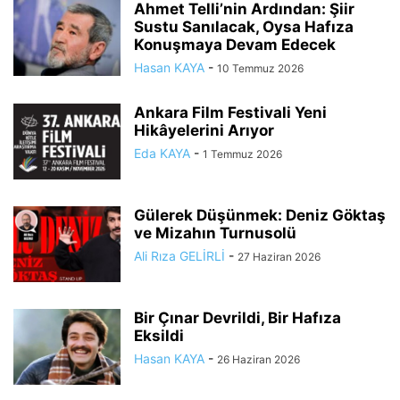
Ahmet Telli’nin Ardından: Şiir
Sustu Sanılacak, Oysa Hafıza
Konuşmaya Devam Edecek
Hasan KAYA
-
10 Temmuz 2026
Ankara Film Festivali Yeni
Hikâyelerini Arıyor
Eda KAYA
-
1 Temmuz 2026
Gülerek Düşünmek: Deniz Göktaş
ve Mizahın Turnusolü
Ali Rıza GELİRLİ
-
27 Haziran 2026
Bir Çınar Devrildi, Bir Hafıza
Eksildi
Hasan KAYA
-
26 Haziran 2026