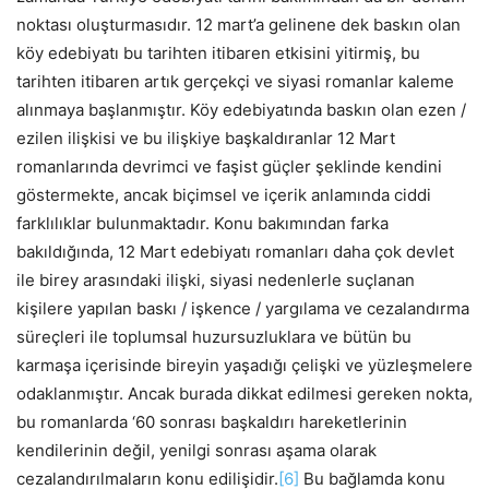
noktası oluşturmasıdır. 12 mart’a gelinene dek baskın olan
köy edebiyatı bu tarihten itibaren etkisini yitirmiş, bu
tarihten itibaren artık gerçekçi ve siyasi romanlar kaleme
alınmaya başlanmıştır. Köy edebiyatında baskın olan ezen /
ezilen ilişkisi ve bu ilişkiye başkaldıranlar 12 Mart
romanlarında devrimci ve faşist güçler şeklinde kendini
göstermekte, ancak biçimsel ve içerik anlamında ciddi
farklılıklar bulunmaktadır. Konu bakımından farka
bakıldığında, 12 Mart edebiyatı romanları daha çok devlet
ile birey arasındaki ilişki, siyasi nedenlerle suçlanan
kişilere yapılan baskı / işkence / yargılama ve cezalandırma
süreçleri ile toplumsal huzursuzluklara ve bütün bu
karmaşa içerisinde bireyin yaşadığı çelişki ve yüzleşmelere
odaklanmıştır. Ancak burada dikkat edilmesi gereken nokta,
bu romanlarda ‘60 sonrası başkaldırı hareketlerinin
kendilerinin değil, yenilgi sonrası aşama olarak
cezalandırılmaların konu edilişidir.
[6]
Bu bağlamda konu