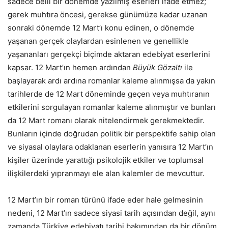
sadece belli bir dönemde yazılmış eserleri ifade etmez;
gerek muhtıra öncesi, gerekse günümüze kadar uzanan
sonraki dönemde 12 Mart’ı konu edinen, o dönemde
yaşanan gerçek olaylardan esinlenen ve genellikle
yaşananları gerçekçi biçimde aktaran edebiyat eserlerini
kapsar. 12 Mart’ın hemen ardından
Büyük Gözaltı
ile
başlayarak ardı ardına romanlar kaleme alınmışsa da yakın
tarihlerde de 12 Mart döneminde geçen veya muhtıranın
etkilerini sorgulayan romanlar kaleme alınmıştır ve bunları
da 12 Mart romanı olarak nitelendirmek gerekmektedir.
Bunların içinde doğrudan politik bir perspektife sahip olan
ve siyasal olaylara odaklanan eserlerin yanısıra 12 Mart’ın
kişiler üzerinde yarattığı psikolojik etkiler ve toplumsal
ilişkilerdeki yıpranmayı ele alan kalemler de mevcuttur.
12 Mart’ın bir roman türünü ifade eder hale gelmesinin
nedeni, 12 Mart’ın sadece siyasi tarih açısından değil, aynı
zamanda Türkiye edebiyatı tarihi bakımından da bir dönüm