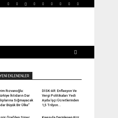
YENİ EKLENENLER
rim Rızvanoğlu:
DİSK-AR: Enflasyon Ve
ürkiye İktidarın Dar
Vergi Politikaları Yedi
lıplarına Sığmayacak
Ayda İşçi Ücretlerinden
dar Büyük Bir Ülke”
1,5 Trilyon...
gür Özel’den Süreç
Kayısıda Derinleşen Kriz