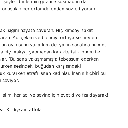
r şeyleri birilerinin gözüne sokmadan da
en konuşulan her ortamda ondan söz ediyorum
ak ışığını hayata savuran. Hiç kimseyi taklit
şaran. Acı çeken ve bu acıyı ortaya sermeden
nun öyküsünü yazarken de, yazın sanatına hizmet
 da hiç makyaj yapmadan karakteristik burnu ile
ınlar. “Bu sana yakışmamış”a tebessüm ederken
 okurken sesindeki buğudan karşısındaki
k kurarken etrafı ısıtan kadınlar. İnanın hiçbiri bu
ı seviyor.
lalım, her acı ve sevinç için evet diye fısıldayarak!
a. Kırdıysam affola.