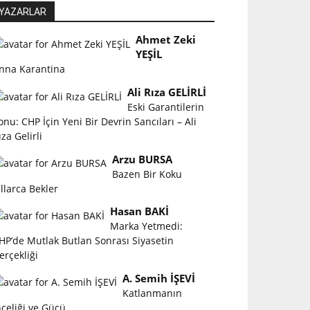
YAZARLAR
Ahmet Zeki
YEŞİL
nna Karantina
Ali Rıza GELİRLİ
Eski Garantilerin
onu: CHP İçin Yeni Bir Devrin Sancıları – Ali
ıza Gelirli
Arzu BURSA
Bazen Bir Koku
ıllarca Bekler
Hasan BAKİ
Marka Yetmedi:
HP’de Mutlak Butlan Sonrası Siyasetin
erçekliği
A. Semih İŞEVİ
Katlanmanın
nceliği ve Gücü