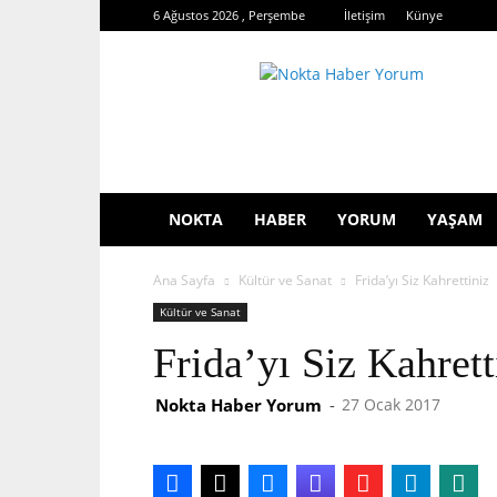
6 Ağustos 2026 , Perşembe
İletişim
Künye
Nokta
Haber
Yorum
NOKTA
HABER
YORUM
YAŞAM
Ana Sayfa
Kültür ve Sanat
Frida’yı Siz Kahrettiniz
Kültür ve Sanat
Frida’yı Siz Kahrett
Nokta Haber Yorum
-
27 Ocak 2017