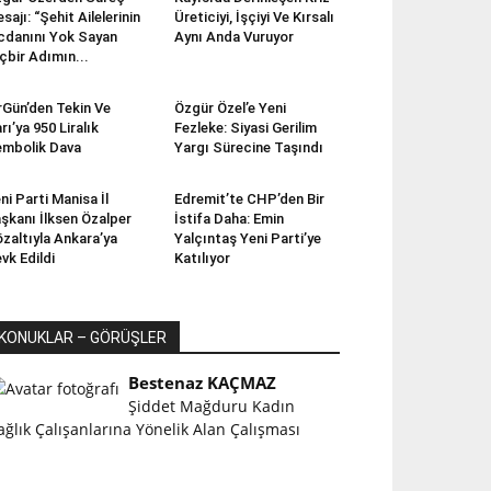
sajı: “Şehit Ailelerinin
Üreticiyi, İşçiyi Ve Kırsalı
cdanını Yok Sayan
Aynı Anda Vuruyor
çbir Adımın...
rGün’den Tekin Ve
Özgür Özel’e Yeni
rı’ya 950 Liralık
Fezleke: Siyasi Gerilim
mbolik Dava
Yargı Sürecine Taşındı
ni Parti Manisa İl
Edremit’te CHP’den Bir
şkanı İlksen Özalper
İstifa Daha: Emin
zaltıyla Ankara’ya
Yalçıntaş Yeni Parti’ye
vk Edildi
Katılıyor
KONUKLAR – GÖRÜŞLER
Bestenaz KAÇMAZ
Şiddet Mağduru Kadın
ağlık Çalışanlarına Yönelik Alan Çalışması