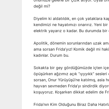
önümüze gelene bir çizik atıyor. Oysa onu
değil mi?
Diyelim ki aldatıldık, en çok yataklara k
kendimizi ne hayatımızı onarırız. Yeni b
elektrik yayarız o kadar. Bu durumda bir 
Apolitik, dönemin sorunlarından uzak ama
ama sorsan Frida’yız! Komik değil mi haki
kadınlar. Durum bu.
Sokakta bir gey gördüğümüzde içten içe 
öpüşürken ağzımız açık “ıyyyıkk” sesleri 
sorsan, Onur Yürüyüşü’ne katılmış, asla h
hayvan sevmeden Frida’yı sindirdik diyor
koşuyoruz. Koşarken dikkat edelim de Fr
Frida’nın Kim Olduğunu Biraz Daha Hatırl