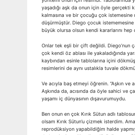
yöntemi onun için resimdi. Tablolarında ya
yaşadığı aşk da onun için öyle gerçekti k
kalmasına ve bir çocuğu çok istemesine r
düşürmüştür. Diego çocuk istememesine r
büyük olursa olsun kendi kararlarını hep 
Onlar tek eşli bir çift değildi. Diego’nu
çok kendi öz ablası ile yakaladığında yara
kaybından esinle tablolarına içini dökmüş
resimlerini de aynı ustalıkla tuvale dökmü
Ve acıyla baş etmeyi öğrenin. “Aşkın ve ac
Aşkında da, acısında da öyle sahici ve ça
yaşamı iç dünyasının dışavurumuydu.
Ben onun en çok Kırık Sütun adlı tablosu
olsam Kırık Sütun’u çizmek isterdim. Am
reprodüksiyon yapabildiğim halde yapmı