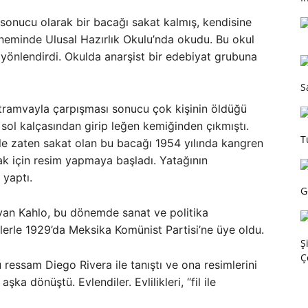
 sonucu olarak bir bacağı sakat kalmış, kendisine
neminde Ulusal Hazırlık Okulu’nda okudu. Bu okul
a yönlendirdi. Okulda anarşist bir edebiyat grubuna
S
tramvayla çarpışması sonucu çok kişinin öldüğü
 sol kalçasından girip leğen kemiğinden çıkmıştı.
T
yle zaten sakat olan bu bacağı 1954 yılında kangren
ak için resim yapmaya başladı. Yatağının
 yaptı.
G
yan Kahlo, bu dönemde sanat ve politika
imlerle 1929’da Meksika Komünist Partisi’ne üye oldu.
Ş
Ç
 ressam Diego Rivera ile tanıştı ve ona resimlerini
şka dönüştü. Evlendiler. Evlilikleri, “fil ile