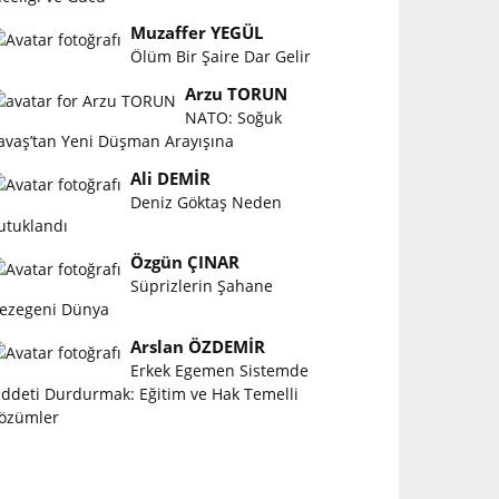
Muzaffer YEGÜL
Ölüm Bir Şaire Dar Gelir
Arzu TORUN
NATO: Soğuk
avaş’tan Yeni Düşman Arayışına
Ali DEMİR
Deniz Göktaş Neden
utuklandı
Özgün ÇINAR
Süprizlerin Şahane
ezegeni Dünya
Arslan ÖZDEMİR
Erkek Egemen Sistemde
iddeti Durdurmak: Eğitim ve Hak Temelli
özümler