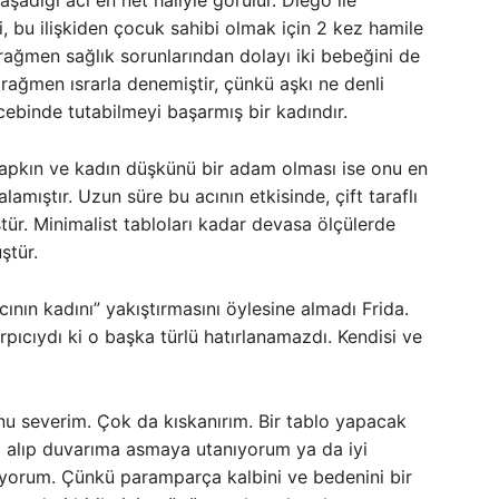
şadığı acı en net haliyle görülür. Diego ile
i, bu ilişkiden çocuk sahibi olmak için 2 kez hamile
ağmen sağlık sorunlarından dolayı iki bebeğini de
ağmen ısrarla denemiştir, çünkü aşkı ne denli
cebinde tutabilmeyi başarmış bir kadındır.
n çapkın ve kadın düşkünü bir adam olması ise onu en
lamıştır. Uzun süre bu acının etkisinde, çift taraflı
tür. Minimalist tabloları kadar devasa ölçülerde
ştür.
ının kadını” yakıştırmasını öylesine almadı Frida.
rpıcıydı ki o başka türlü hatırlanamazdı. Kendisi ve
nu severim. Çok da kıskanırım. Bir tablo yapacak
a alıp duvarıma asmaya utanıyorum ya da iyi
yorum. Çünkü paramparça kalbini ve bedenini bir