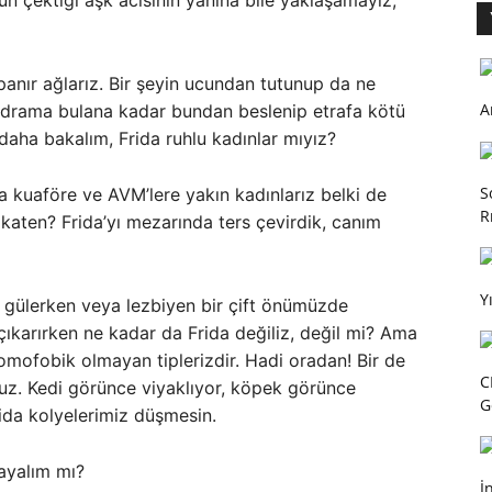
n çektiği aşk acısının yanına bile yaklaşamayız,
apanır ağlarız. Bir şeyin ucundan tutunup da ne
A
ir drama bulana kadar bundan beslenip etrafa kötü
daha bakalım, Frida ruhlu kadınlar mıyız?
S
 kuaföre ve AVM’lere yakın kadınlarız belki de
R
katen? Frida’yı mezarında ters çevirdik, canım
Y
gülerken veya lezbiyen bir çift önümüzde
çıkarırken ne kadar da Frida değiliz, değil mi? Ama
omofobik olmayan tiplerizdir. Hadi oradan! Bir de
C
uz. Kedi görünce viyaklıyor, köpek görünce
G
ida kolyelerimiz düşmesin.
ayalım mı?
İ