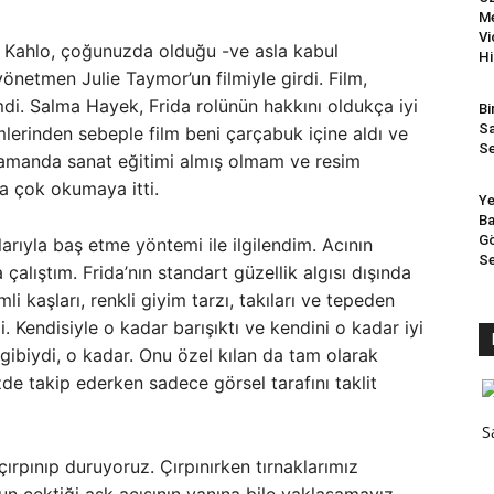
Me
Vi
 Kahlo, çoğunuzda olduğu -ve asla kabul
Hi
netmen Julie Taymor’un filmiyle girdi. Film,
lmdi. Salma Hayek, Frida rolünün hakkını oldukça iyi
Bi
Sa
imlerinden sebeple film beni çarçabuk içine aldı ve
Se
 zamanda sanat eğitimi almış olmam ve resim
ha çok okumaya itti.
Ye
Ba
Gö
rıyla baş etme yöntemi ile ilgilendim. Acının
Se
çalıştım. Frida’nın standart güzellik algısı dışında
li kaşları, renkli giyim tarzı, takıları ve tepeden
i. Kendisiyle o kadar barışıktı ve kendini o kadar iyi
 gibiydi, o kadar. Onu özel kılan da tam olarak
zde takip ederken sadece görsel tarafını taklit
S
 çırpınıp duruyoruz. Çırpınırken tırnaklarımız