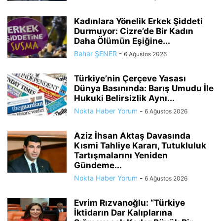
Kadınlara Yönelik Erkek Şiddeti
Durmuyor: Cizre’de Bir Kadın
Daha Ölümün Eşiğine...
Bahar ŞENER
-
6 Ağustos 2026
Türkiye’nin Çerçeve Yasası
Dünya Basınında: Barış Umudu İle
Hukuki Belirsizlik Aynı...
Nokta Haber Yorum
-
6 Ağustos 2026
Aziz İhsan Aktaş Davasında
Kısmi Tahliye Kararı, Tutukluluk
Tartışmalarını Yeniden
Gündeme...
Nokta Haber Yorum
-
6 Ağustos 2026
Evrim Rızvanoğlu: “Türkiye
İktidarın Dar Kalıplarına