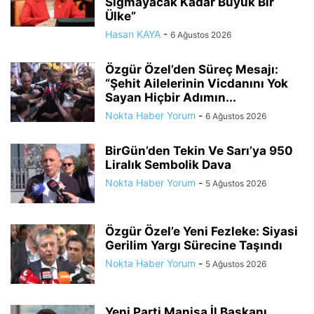
Sığmayacak Kadar Büyük Bir
Ülke”
Hasan KAYA
-
6 Ağustos 2026
Özgür Özel’den Süreç Mesajı:
“Şehit Ailelerinin Vicdanını Yok
Sayan Hiçbir Adımın...
Nokta Haber Yorum
-
6 Ağustos 2026
BirGün’den Tekin Ve Sarı’ya 950
Liralık Sembolik Dava
Nokta Haber Yorum
-
5 Ağustos 2026
Özgür Özel’e Yeni Fezleke: Siyasi
Gerilim Yargı Sürecine Taşındı
Nokta Haber Yorum
-
5 Ağustos 2026
Yeni Parti Manisa İl Başkanı