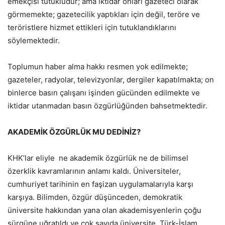
emekçisi tutukludur; ama iktidar onları gazeteci olarak
görmemekte; gazetecilik yaptıkları için değil, teröre ve
teröristlere hizmet ettikleri için tutuklandıklarını
söylemektedir.
Toplumun haber alma hakkı resmen yok edilmekte;
gazeteler, radyolar, televizyonlar, dergiler kapatılmakta; on
binlerce basın çalışanı işinden gücünden edilmekte ve
iktidar utanmadan basın özgürlüğünden bahsetmektedir.
AKADEMİK ÖZGÜRLÜK MU DEDİNİZ?
KHK’lar eliyle ne akademik özgürlük ne de bilimsel
özerklik kavramlarının anlamı kaldı. Üniversiteler,
cumhuriyet tarihinin en faşizan uygulamalarıyla karşı
karşıya. Bilimden, özgür düşünceden, demokratik
üniversite hakkından yana olan akademisyenlerin çoğu
sürgüne uğratıldı ve çok sayıda üniversite, Türk-İslam