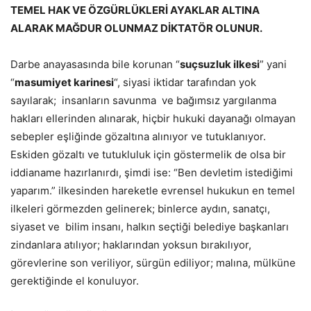
TEMEL HAK VE ÖZGÜRLÜKLERİ AYAKLAR ALTINA
ALARAK MAĞDUR OLUNMAZ DİKTATÖR OLUNUR.
Darbe anayasasında bile korunan “
suçsuzluk ilkesi
” yani
“
masumiyet karinesi
“, siyasi iktidar tarafından yok
sayılarak; insanların savunma ve bağımsız yargılanma
hakları ellerinden alınarak, hiçbir hukuki dayanağı olmayan
sebepler eşliğinde gözaltına alınıyor ve tutuklanıyor.
Eskiden gözaltı ve tutukluluk için göstermelik de olsa bir
iddianame hazırlanırdı, şimdi ise: “Ben devletim istediğimi
yaparım.” ilkesinden hareketle evrensel hukukun en temel
ilkeleri görmezden gelinerek; binlerce aydın, sanatçı,
siyaset ve bilim insanı, halkın seçtiği belediye başkanları
zindanlara atılıyor; haklarından yoksun bırakılıyor,
görevlerine son veriliyor, sürgün ediliyor; malına, mülküne
gerektiğinde el konuluyor.