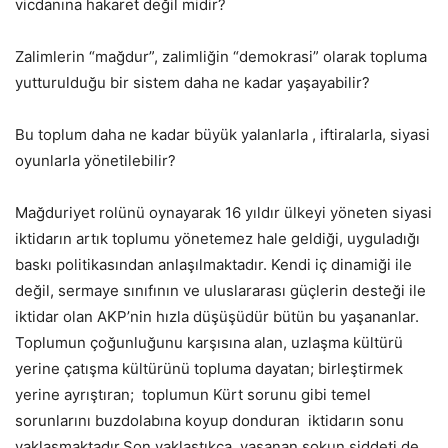
vicdanına hakaret değil midir?
Zalimlerin “mağdur”, zalimliğin “demokrasi” olarak topluma
yutturulduğu bir sistem daha ne kadar yaşayabilir?
Bu toplum daha ne kadar büyük yalanlarla , iftiralarla, siyasi
oyunlarla yönetilebilir?
Mağduriyet rolünü oynayarak 16 yıldır ülkeyi yöneten siyasi
iktidarın artık toplumu yönetemez hale geldiği, uyguladığı
baskı politikasından anlaşılmaktadır. Kendi iç dinamiği ile
değil, sermaye sınıfının ve uluslararası güçlerin desteği ile
iktidar olan AKP’nin hızla düşüşüdür bütün bu yaşananlar.
Toplumun çoğunluğunu karşısına alan, uzlaşma kültürü
yerine çatışma kültürünü topluma dayatan; birleştirmek
yerine ayrıştıran; toplumun Kürt sorunu gibi temel
sorunlarını buzdolabına koyup donduran iktidarın sonu
yaklaşmaktadır.Son yaklaştıkça, yaşanan şokun şiddeti de