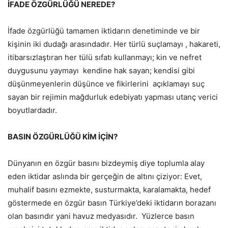
İFADE ÖZGÜRLÜĞÜ NEREDE?
İfade özgürlüğü tamamen iktidarın denetiminde ve bir
kişinin iki dudağı arasındadır. Her türlü suçlamayı , hakareti,
itibarsızlaştıran her tülü sıfatı kullanmayı; kin ve nefret
duygusunu yaymayı kendine hak sayan; kendisi gibi
düşünmeyenlerin düşünce ve fikirlerini açıklamayı suç
sayan bir rejimin mağdurluk edebiyatı yapması utanç verici
boyutlardadır.
BASIN ÖZGÜRLÜĞÜ KİM İÇİN?
Dünyanın en özgür basını bizdeymiş diye toplumla alay
eden iktidar aslında bir gerçeğin de altını çiziyor: Evet,
muhalif basını ezmekte, susturmakta, karalamakta, hedef
göstermede en özgür basın Türkiye’deki iktidarın borazanı
olan basındır yani havuz medyasıdır. Yüzlerce basın