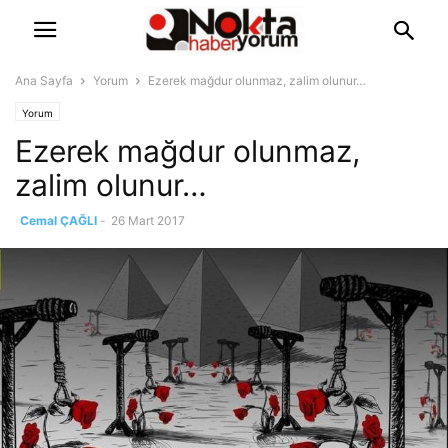
Ana Sayfa
Yorum
Ezerek mağdur olunmaz, zalim olunur…
Yorum
Ezerek mağdur olunmaz,
zalim olunur…
Cemal ÇAĞLI
-
26 Mart 2017