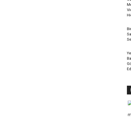
Me
Vi
Hi
Bi
Sa
Se
Ye
Ba
Gö
Ed
m