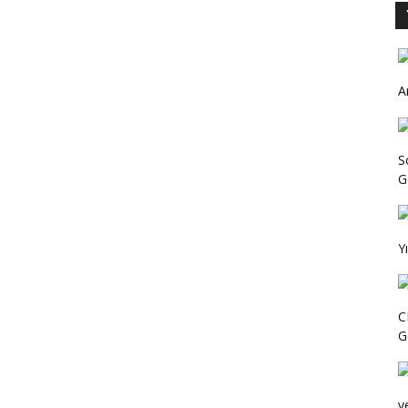
A
S
Ge
Y
C
G
v