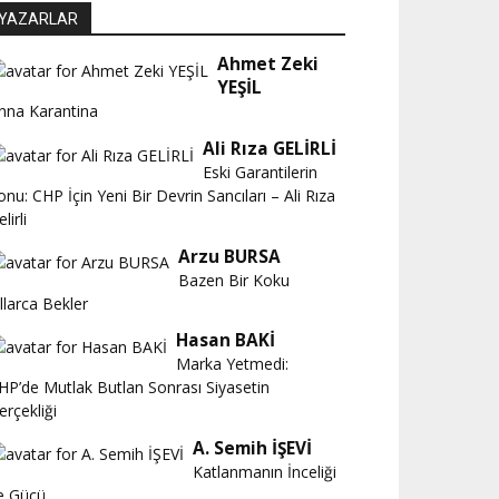
YAZARLAR
Ahmet Zeki
YEŞİL
nna Karantina
Ali Rıza GELİRLİ
Eski Garantilerin
onu: CHP İçin Yeni Bir Devrin Sancıları – Ali Rıza
lirli
Arzu BURSA
Bazen Bir Koku
ıllarca Bekler
Hasan BAKİ
Marka Yetmedi:
HP’de Mutlak Butlan Sonrası Siyasetin
erçekliği
A. Semih İŞEVİ
Katlanmanın İnceliği
e Gücü