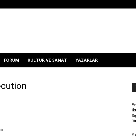
FORUM
KÜLTÜR VE SANAT
YAZARLAR
ecution
5
Ev
İk
Sı
Bi
ir
Öz