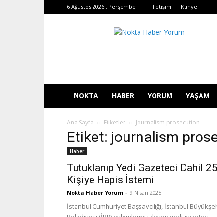
6 Ağustos 2026 , Perşembe
İletişim
Künye
Nokta
Haber
Yorum
NOKTA
HABER
YORUM
YAŞAM
Ana Sayfa
Etiketler
Journalism prosecution
Etiket: journalism pros
Haber
Tutuklanıp Yedi Gazeteci Dahil 2
Kişiye Hapis İstemi
Nokta Haber Yorum
-
9 Nisan 2025
İstanbul Cumhuriyet Başsavcılığı, İstanbul Büyükşeh
Belediyesi (İBB) eylemlerini izleyen yedi gazeteci