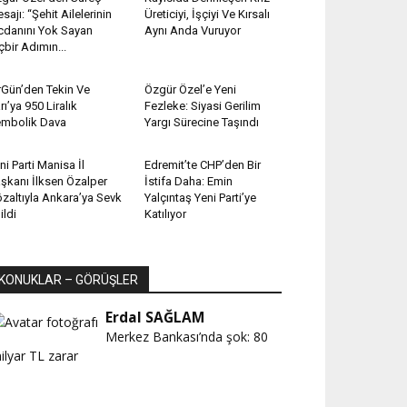
sajı: “Şehit Ailelerinin
Üreticiyi, İşçiyi Ve Kırsalı
cdanını Yok Sayan
Aynı Anda Vuruyor
çbir Adımın...
rGün’den Tekin Ve
Özgür Özel’e Yeni
rı’ya 950 Liralık
Fezleke: Siyasi Gerilim
mbolik Dava
Yargı Sürecine Taşındı
ni Parti Manisa İl
Edremit’te CHP’den Bir
şkanı İlksen Özalper
İstifa Daha: Emin
zaltıyla Ankara’ya Sevk
Yalçıntaş Yeni Parti’ye
ildi
Katılıyor
KONUKLAR – GÖRÜŞLER
Erdal SAĞLAM
Merkez Bankası’nda şok: 80
ilyar TL zarar