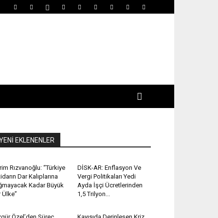
YENİ EKLENENLER
rim Rızvanoğlu: “Türkiye
DİSK-AR: Enflasyon Ve
tidarın Dar Kalıplarına
Vergi Politikaları Yedi
ğmayacak Kadar Büyük
Ayda İşçi Ücretlerinden
r Ülke”
1,5 Trilyon...
gür Özel’den Süreç
Kayısıda Derinleşen Kriz