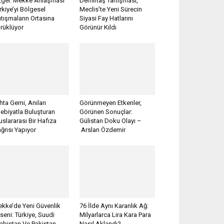
gel: Mekke Anlaşması
Demirtaş Tartışması,
rkiye’yi Bölgesel
Meclis’te Yeni Sürecin
tışmaların Ortasına
Siyasi Fay Hatlarını
rüklüyor
Görünür Kıldı
hta Gemi, Anıları
Görünmeyen Etkenler,
ebiyatla Buluşturan
Görünen Sonuçlar:
uslararası Bir Hafıza
Gülistan Doku Olayı –
ğrısı Yapıyor
Arslan Özdemir
kke’de Yeni Güvenlik
76 İlde Aynı Karanlık Ağ:
seni: Türkiye, Suudi
Milyarlarca Lira Kara Para
abistan Ve Pakistan
Nasıl Aklandı?