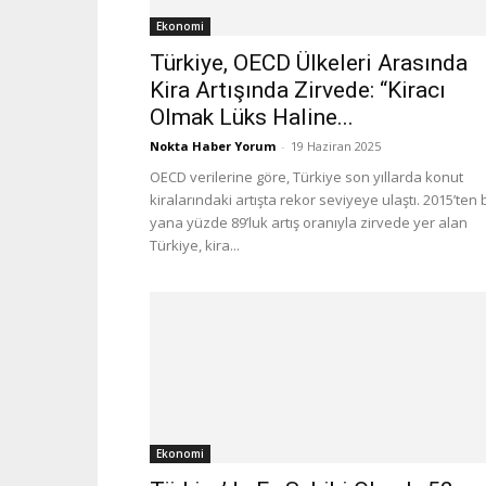
Ekonomi
Türkiye, OECD Ülkeleri Arasında
Kira Artışında Zirvede: “Kiracı
Olmak Lüks Haline...
Nokta Haber Yorum
-
19 Haziran 2025
OECD verilerine göre, Türkiye son yıllarda konut
kiralarındaki artışta rekor seviyeye ulaştı. 2015’ten 
yana yüzde 89’luk artış oranıyla zirvede yer alan
Türkiye, kira...
Ekonomi