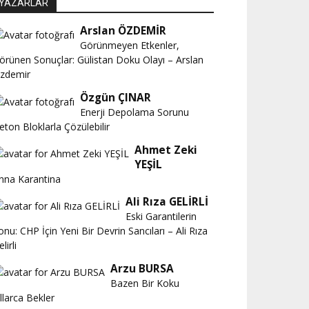
YAZARLAR
Arslan ÖZDEMİR
Görünmeyen Etkenler,
örünen Sonuçlar: Gülistan Doku Olayı – Arslan
zdemir
Özgün ÇINAR
Enerji Depolama Sorunu
eton Bloklarla Çözülebilir
Ahmet Zeki
YEŞİL
nna Karantina
Ali Rıza GELİRLİ
Eski Garantilerin
onu: CHP İçin Yeni Bir Devrin Sancıları – Ali Rıza
lirli
Arzu BURSA
Bazen Bir Koku
ıllarca Bekler