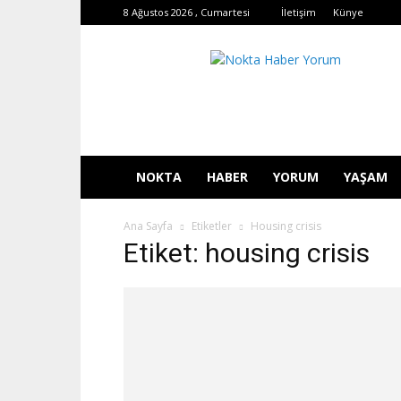
8 Ağustos 2026 , Cumartesi
İletişim
Künye
Nokta
Haber
Yorum
NOKTA
HABER
YORUM
YAŞAM
Ana Sayfa
Etiketler
Housing crisis
Etiket: housing crisis