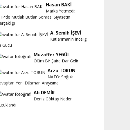
Hasan BAKİ
Marka Yetmedi:
HP’de Mutlak Butlan Sonrası Siyasetin
erçekliği
A. Semih İŞEVİ
Katlanmanın İnceliği
e Gücü
Muzaffer YEGÜL
Ölüm Bir Şaire Dar Gelir
Arzu TORUN
NATO: Soğuk
avaş’tan Yeni Düşman Arayışına
Ali DEMİR
Deniz Göktaş Neden
utuklandı