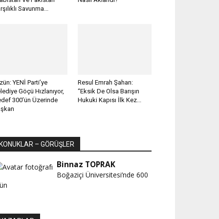
rşılıklı Savunma...
zün: YENİ Parti’ye
Resul Emrah Şahan:
lediye Göçü Hızlanıyor,
“Eksik De Olsa Barışın
def 300’ün Üzerinde
Hukuki Kapısı İlk Kez...
aşkan
KONUKLAR – GÖRÜŞLER
Binnaz TOPRAK
Boğaziçi Üniversitesi’nde 600
ün