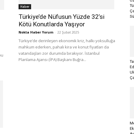
Uz
Tü
Haber
Ça
Türkiye’de Nüfusun Yüzde 32’si
Sü
Kötü Konutlarda Yaşıyor
Nokta Haber Yorum
-
22 Şubat 2025
Türkiye’de derinleşen ekonomik kriz, halkı yoksulluğa
mahkum ederken, pahalı kira ve konut fiyatları da
vatandaşları zor durumda bırakıyor. İstanbul
bu
Planlama Ajansı (İPA) Başkanı Buğra...
Ta
Ed
Ul
Ça
Me
Ek
Ar