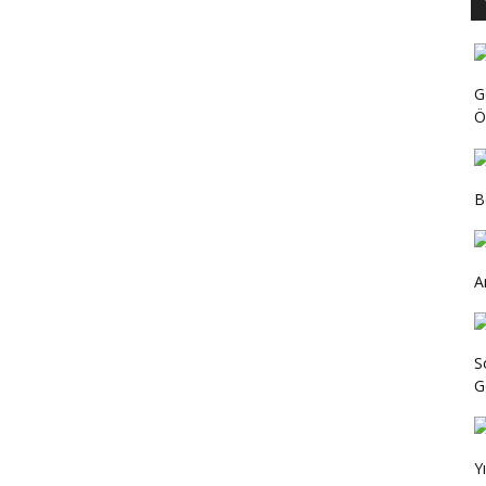
G
Ö
B
A
S
Ge
Y