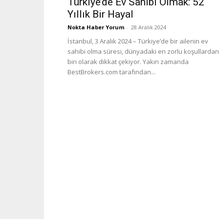
Türkiye’de Ev Sahibi Olmak: 52
Yıllık Bir Hayal
Nokta Haber Yorum
-
28 Aralık 2024
İstanbul, 3 Aralık 2024 – Türkiye’de bir ailenin ev
sahibi olma süresi, dünyadaki en zorlu koşullardan
biri olarak dikkat çekiyor. Yakın zamanda
BestBrokers.com tarafından...